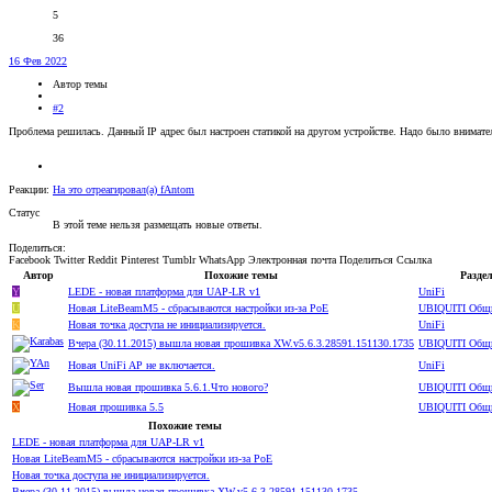
5
36
16 Фев 2022
Автор темы
#2
Проблема решилась. Данный IP адрес был настроен статикой на другом устройстве. Надо было внимател
Реакции:
На это отреагировал(а)
fAntom
Статус
В этой теме нельзя размещать новые ответы.
Поделиться:
Facebook
Twitter
Reddit
Pinterest
Tumblr
WhatsApp
Электронная почта
Поделиться
Ссылка
Автор
Похожие темы
Разде
Y
LEDE - новая платформа для UAP-LR v1
UniFi
U
Новая LiteBeamM5 - сбрасываются настройки из-за PoE
UBIQUITI Общ
K
Новая точка доступа не инициализируется.
UniFi
Вчера (30.11.2015) вышла новая прошивка XW.v5.6.3.28591.151130.1735
UBIQUITI Общ
Новая UniFi AP не включается.
UniFi
Вышла новая прошивка 5.6.1.Что нового?
UBIQUITI Общ
Х
Новая прошивка 5.5
UBIQUITI Общ
Похожие темы
LEDE - новая платформа для UAP-LR v1
Новая LiteBeamM5 - сбрасываются настройки из-за PoE
Новая точка доступа не инициализируется.
Вчера (30.11.2015) вышла новая прошивка XW.v5.6.3.28591.151130.1735