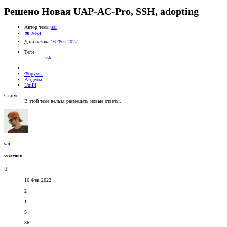
Решено
Новая UAP-AC-Pro, SSH, adopting
Автор темы
sai
👁 2654
Дата начала
16 Фев 2022
Теги
ssh
Форумы
Разделы
UniFi
Статус
В этой теме нельзя размещать новые ответы.
sai
участник
16 Фев 2022
2
1
5
36