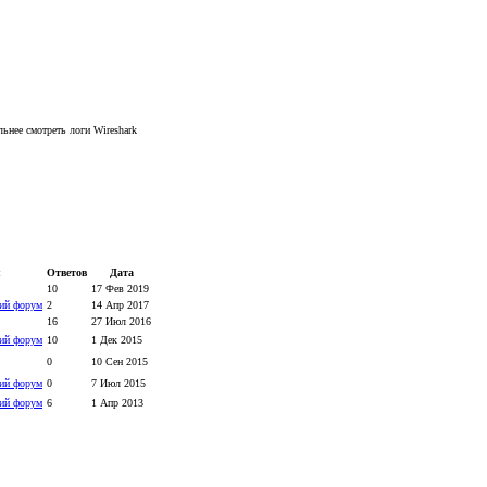
ьнее смотреть логи Wireshark
л
Ответов
Дата
10
17 Фев 2019
ий форум
2
14 Апр 2017
16
27 Июл 2016
ий форум
10
1 Дек 2015
0
10 Сен 2015
ий форум
0
7 Июл 2015
ий форум
6
1 Апр 2013