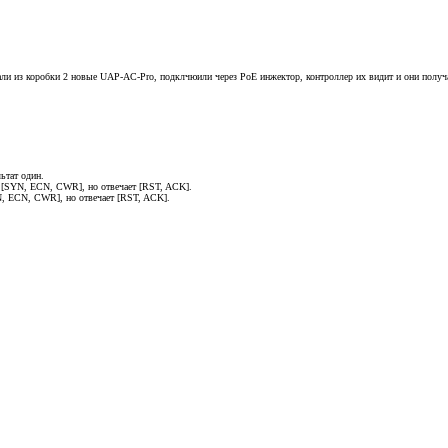
стали из коробки 2 новые UAP-AC-Pro, подклчюили через PoE инжектор, контроллер их видит и они получа
ьтат один.
т [SYN, ECN, CWR], но отвечает [RST, ACK].
YN, ECN, CWR], но отвечает [RST, ACK].