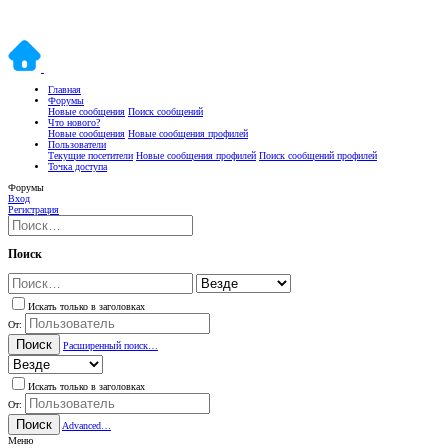
Главная
Форумы
Новые сообщения
Поиск сообщений
Что нового?
Новые сообщения
Новые сообщения профилей
Пользователи
Текущие посетители
Новые сообщения профилей
Поиск сообщений профилей
Точка доступа
Форумы
Вход
Регистрация
Поиск
Искать только в заголовках
От:
Поиск
Расширенный поиск…
Искать только в заголовках
От:
Поиск
Advanced…
Меню