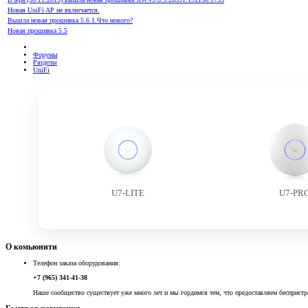
Новая UniFi AP не включается.
Вышла новая прошивка 5.6.1.Что нового?
Новая прошивка 5.5
Форумы
Разделы
UniFi
U7-LITE
U7-PR
О комьюнити
Телефон заказа оборудования:
+7 (965) 341-41-38
Наше сообщество существует уже много лет и мы гордимся тем, что предоставляем беспристр