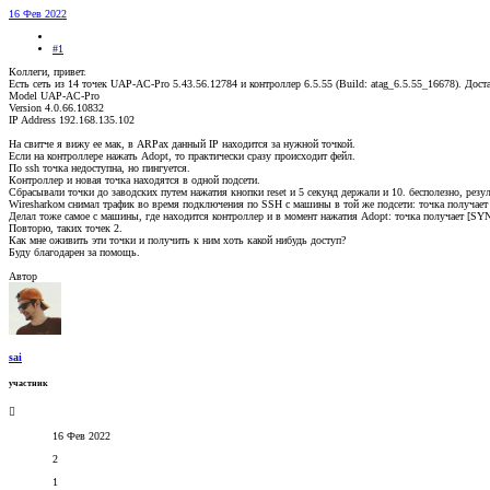
16 Фев 2022
#1
Коллеги, привет.
Есть сеть из 14 точек UAP-AC-Pro 5.43.56.12784 и контроллер 6.5.55 (Build: atag_6.5.55_16678). До
Model UAP-AC-Pro
Version 4.0.66.10832
IP Address 192.168.135.102
На свитче я вижу ее мак, в ARPах данный IP находится за нужной точкой.
Если на контроллере нажать Adopt, то практически сразу происходит фейл.
По ssh точка недоступна, но пингуется.
Контроллер и новая точка находятся в одной подсети.
Сбрасывали точки до заводских путем нажатия кнопки reset и 5 секунд держали и 10. бесполезно, резул
Wiresharkом снимал трафик во время подключения по SSH с машины в той же подсети: точка получае
Делал тоже самое с машины, где находится контроллер и в момент нажатия Adopt: точка получает [S
Повторю, таких точек 2.
Как мне оживить эти точки и получить к ним хоть какой нибудь доступ?
Буду благодарен за помощь.
Автор
sai
участник
16 Фев 2022
2
1