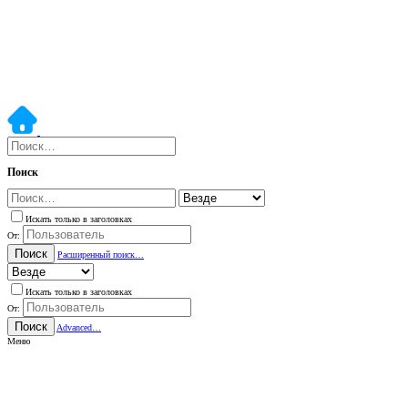
Поиск
Искать только в заголовках
От:
Поиск
Расширенный поиск…
Искать только в заголовках
От:
Поиск
Advanced…
Меню