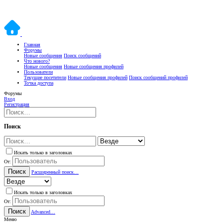
Главная
Форумы
Новые сообщения
Поиск сообщений
Что нового?
Новые сообщения
Новые сообщения профилей
Пользователи
Текущие посетители
Новые сообщения профилей
Поиск сообщений профилей
Точка доступа
Форумы
Вход
Регистрация
Поиск
Искать только в заголовках
От:
Поиск
Расширенный поиск…
Искать только в заголовках
От:
Поиск
Advanced…
Меню