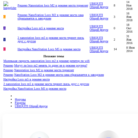
14
UBIQUITI
Решено
Nanostation loco M2 в режиме моста тормозит
8
Ноя
Общий форум
2018
16
Решено
NanoStation Loco M2 в режиме моста сама
UBIQUITI
G
3
Янв
сбрасывается к заводским
Общий форум
2018
18
UBIQUITI
А
Настройка Loco m5 в режиме моста
0
Окт
Общий форум
2016
31
2 nanostation loco m5 в режиме моста теряют связь
UBIQUITI
V
2
Янв
друг с другом
Общий форум
2016
UBIQUITI
8 Июн
С
Настройка NanoStation Loco M5 в режиме моста
14
Общий форум
2014
Похожие темы
Маленькая скорость nanostation loco m2 в режиме репитор по wifi
Решено
Могут ли loco m2 менять ip адрес не в режиме роутера?
Решено
Nanostation loco M2 в режиме моста тормозит
Решено
NanoStation Loco M2 в режиме моста сама сбрасывается к заводским
Настройка Loco m5 в режиме моста
2 nanostation loco m5 в режиме моста теряют связь друг с другом
Настройка NanoStation Loco M5 в режиме моста
Форумы
Разделы
UBIQUITI Общий форум