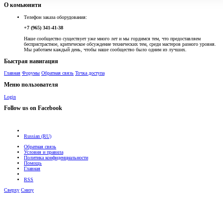
О комьюнити
Телефон заказа оборудования:
+7 (965) 341-41-38
Наше сообщество существует уже много лет и мы гордимся тем, что предоставляем
беспристрастное, критическое обсуждение технических тем, среди мастеров разного уровня.
Мы работаем каждый день, чтобы наше сообщество было одним из лучших.
Быстрая навигация
Главная
Форумы
Обратная связь
Точка доступа
Меню пользователя
Login
Follow us on Facebook
Russian (RU)
Обратная связь
Условия и правила
Политика конфиденциальности
Помощь
Главная
RSS
Сверху
Снизу