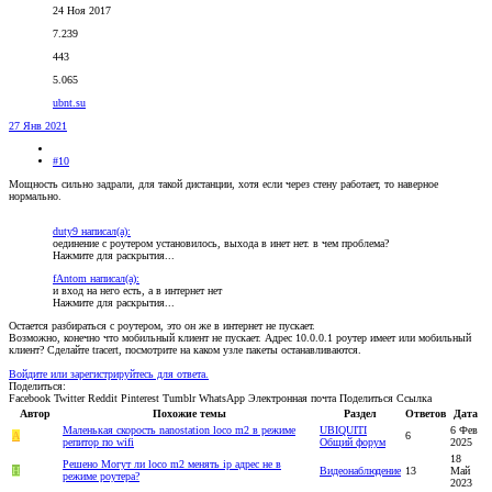
24 Ноя 2017
7.239
443
5.065
ubnt.su
27 Янв 2021
#10
Мощность сильно задрали, для такой дистанции, хотя если через стену работает, то наверное
нормально.
duty9 написал(а):
оединение с роутером установилось, выхода в инет нет. в чем проблема?
Нажмите для раскрытия...
fAntom написал(а):
и вход на него есть, а в интернет нет
Нажмите для раскрытия...
Остается разбираться с роутером, это он же в интернет не пускает.
Возможно, конечно что мобильный клиент не пускает. Адрес 10.0.0.1 роутер имеет или мобильный
клиент? Сделайте tracert, посмотрите на каком узле пакеты останавливаются.
Войдите или зарегистрируйтесь для ответа.
Поделиться:
Facebook
Twitter
Reddit
Pinterest
Tumblr
WhatsApp
Электронная почта
Поделиться
Ссылка
Автор
Похожие темы
Раздел
Ответов
Дата
Маленькая скорость nanostation loco m2 в режиме
UBIQUITI
6 Фев
A
6
репитор по wifi
Общий форум
2025
18
Решено
Могут ли loco m2 менять ip адрес не в
H
Видеонаблюдение
13
Май
режиме роутера?
2023