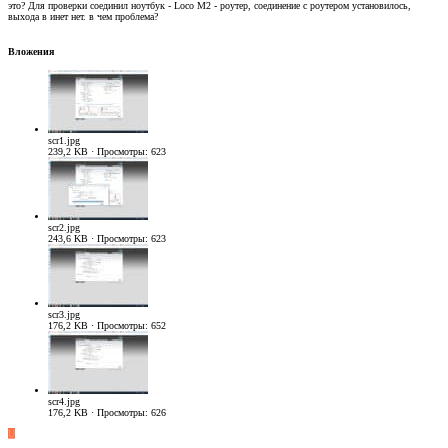
это? Для проверки соединил ноутбук - Loco M2 - роутер, соединение с роутером установилось,
выхода в инет нет. в чем проблема?
Вложения
scr1.jpg
239,2 KB · Просмотры: 623
scr2.jpg
243,6 KB · Просмотры: 623
scr3.jpg
176,2 KB · Просмотры: 652
scr4.jpg
176,2 KB · Просмотры: 626
U