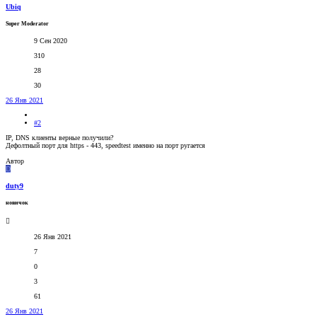
Ubiq
Super Moderator
9 Сен 2020
310
28
30
26 Янв 2021
#2
IP, DNS клиенты верные получили?
Дефолтный порт для https - 443, speedtest именно на порт ругается
Автор
D
duty9
новичок
26 Янв 2021
7
0
3
61
26 Янв 2021