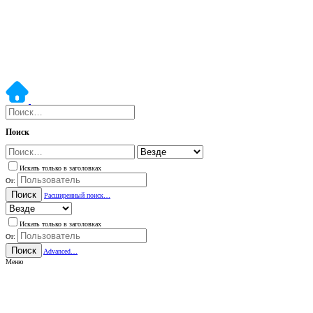
Поиск
Искать только в заголовках
От:
Поиск
Расширенный поиск…
Искать только в заголовках
От:
Поиск
Advanced…
Меню