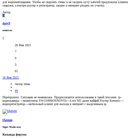
для видеонаблюдения. Чтобы не сверлить стены и не сводить кучу кабелей предложили клиента
снаружи, а внутри роутер и регистратор, заодно и интернет раздать по участку.
Автор
D
duty9
новичок
26 Янв 2021
7
0
3
61
26 Янв 2021
Автор темы
#9
Перепрошил. Ситуация не поменялась. Предполагается использование в такой техсхеме: ip-
видеокамеры ---коммутатор SW-21000(OSNOVO)----Loco M2 далее вайфай Роутер Keenetic----
видеорегистратор----мобильный клиент для выхода в интернет с выделенным ip.
fAntom
Super Moderator
Команда форума