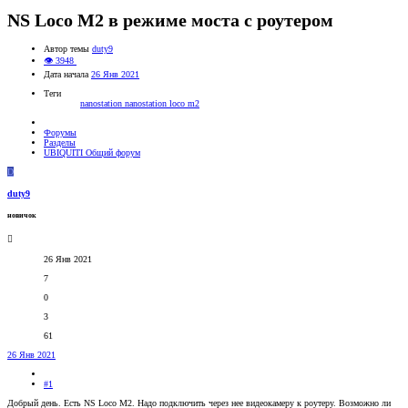
NS Loco M2 в режиме моста с роутером
Автор темы
duty9
👁 3948
Дата начала
26 Янв 2021
Теги
nanostation
nanostation loco m2
Форумы
Разделы
UBIQUITI Общий форум
D
duty9
новичок
26 Янв 2021
7
0
3
61
26 Янв 2021
#1
Добрый день. Есть NS Loco M2. Надо подключить через нее видеокамеру к роутеру. Возможно ли