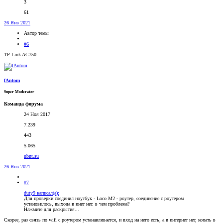
3
61
26 Янв 2021
Автор темы
#6
TP-Link AC750
fAntom
Super Moderator
Команда форума
24 Ноя 2017
7.239
443
5.065
ubnt.su
26 Янв 2021
#7
duty9 написал(а):
Для проверки соединил ноутбук - Loco M2 - роутер, соединение с роутером
установилось, выхода в инет нет. в чем проблема?
Нажмите для раскрытия...
Скорее, раз связь по wifi с роутером устанавливается, и вход на него есть, а в интернет нет, копать в