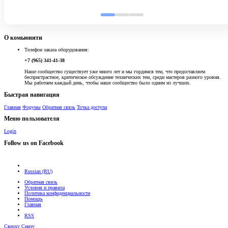
О комьюнити
Телефон заказа оборудования:
+7 (965) 341-41-38
Наше сообщество существует уже много лет и мы гордимся тем, что предоставляем
беспристрастное, критическое обсуждение технических тем, среди мастеров разного уровня.
Мы работаем каждый день, чтобы наше сообщество было одним из лучших.
Быстрая навигация
Главная
Форумы
Обратная связь
Точка доступа
Меню пользователя
Login
Follow us on Facebook
Russian (RU)
Обратная связь
Условия и правила
Политика конфиденциальности
Помощь
Главная
RSS
Сверху
Снизу