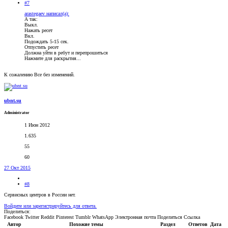
#7
arastegaev написал(а):
А так:
Выкл.
Нажать ресет
Вкл.
Подождать 5-15 сек.
Отпустить ресет
Должна уйти в ребут и перепрошиться
Нажмите для раскрытия...
К сожалению Все без изменений.
ubnt.su
Administrator
1 Июн 2012
1.635
55
60
27 Окт 2015
#8
Сервисных центров в России нет.
Войдите или зарегистрируйтесь для ответа.
Поделиться:
Facebook
Twitter
Reddit
Pinterest
Tumblr
WhatsApp
Электронная почта
Поделиться
Ссылка
Автор
Похожие темы
Раздел
Ответов
Дата