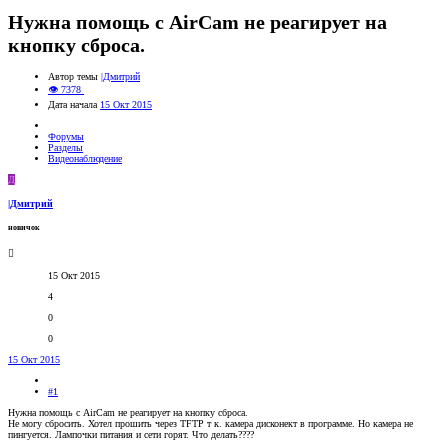
Нужна помощь с AirCam не реагирует на
кнопку сброса.
Автор темы
|Дмитрий
👁 7378
Дата начала
15 Окт 2015
Форумы
Разделы
Видеонаблюдение
Д
|Дмитрий
новичок
15 Окт 2015
4
0
0
15 Окт 2015
#1
Нужна помощь с AirCam не реагирует на кнопку сброса.
Не могу сбросить. Хотел прошить через TFTP т к. камера дисконект в программе. Но камера не
пингуется. Лампочки питания и сети горят. Что делать????