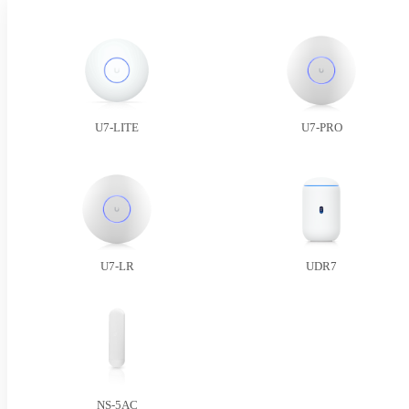
U7-LITE
U7-PRO
U7-LR
UDR7
NS-5AC