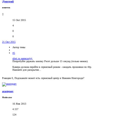
|Дмитрий
новичок
15 Окт 2015
4
0
0
21 Окт 2015
Автор темы
#5
ubnt.su написал(а):
Попробуйте держать кнопку Ресет дольше 15 секунд (только нежно).
Камера должна перейти в сервисный режим - ожидать прошивки по tftp.
Нажмите для раскрытия...
Реакции 0, Подскажите может есть сервисный центр в Нижнем Новгороде?
arastegaev
Moderator
16 Янв 2013
4.157
124