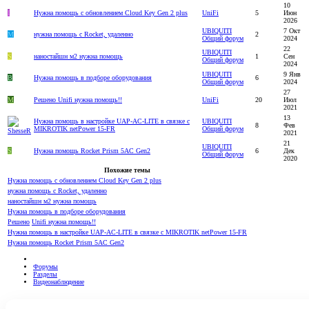
10
I
Нужна помощь с обновлением Cloud Key Gen 2 plus
UniFi
5
Июн
2026
UBIQUITI
7 Окт
M
нужна помощь с Rocket, удаленно
2
Общий форум
2024
22
UBIQUITI
S
наностайшн м2 нужна помощь
1
Сен
Общий форум
2024
UBIQUITI
9 Янв
B
Нужна помощь в подборе оборудования
6
Общий форум
2024
27
M
Решено
Unifi нужна помощь!!
UniFi
20
Июл
2021
13
Нужна помощь в настройке UAP-AC-LITE в связке с
UBIQUITI
8
Фев
MIKROTIK netPower 15-FR
Общий форум
2021
21
UBIQUITI
S
Нужна помощь Rocket Prism 5AC Gen2
6
Дек
Общий форум
2020
Похожие темы
Нужна помощь с обновлением Cloud Key Gen 2 plus
нужна помощь с Rocket, удаленно
наностайшн м2 нужна помощь
Нужна помощь в подборе оборудования
Решено
Unifi нужна помощь!!
Нужна помощь в настройке UAP-AC-LITE в связке с MIKROTIK netPower 15-FR
Нужна помощь Rocket Prism 5AC Gen2
Форумы
Разделы
Видеонаблюдение