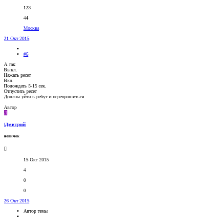
123
44
Москва
21 Окт 2015
#6
А так:
Выкл.
Нажать ресет
Вкл.
Подождать 5-15 сек.
Отпустить ресет
Должна уйти в ребут и перепрошиться
Автор
Д
|Дмитрий
новичок
15 Окт 2015
4
0
0
26 Окт 2015
Автор темы