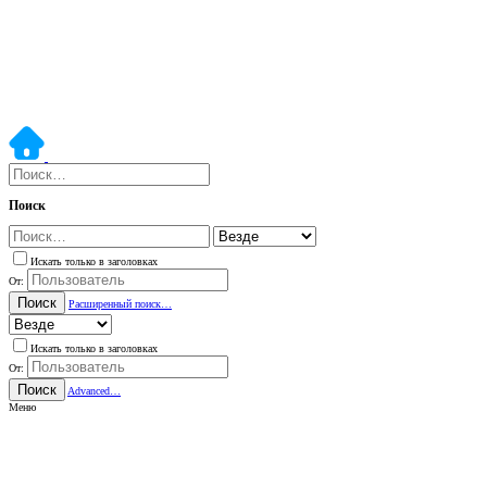
Поиск
Искать только в заголовках
От:
Поиск
Расширенный поиск…
Искать только в заголовках
От:
Поиск
Advanced…
Меню