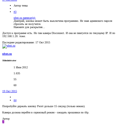
Автор темы
#3
ubnt.su написал(а):
Дмитрий, кнопка может быть выключена программно. Не зная админского пароля
сбросить не получится.
Нажмите для раскрытия...
Доступ к программе есть. Но там камера Disconnect. И она не пингуется по текущему IP. И по
192.168.1.20. тоже.
Последнее редактирование:
17 Окт 2015
ubnt.su
Administrator
1 Июн 2012
1.635
55
60
19 Окт 2015
#4
Попробуйте держать кнопку Ресет дольше 15 секунд (только нежно).
Камера должна перейти в сервисный режим - ожидать прошивки по tftp.
Автор
Д