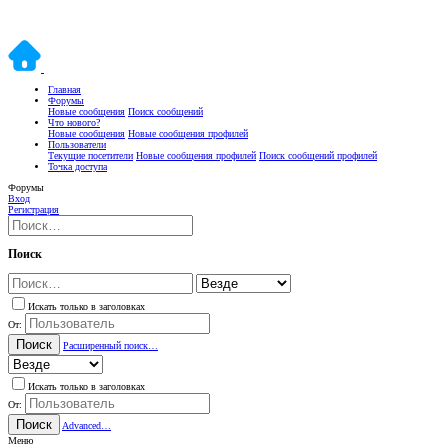
Главная
Форумы
Новые сообщения
Поиск сообщений
Что нового?
Новые сообщения
Новые сообщения профилей
Пользователи
Текущие посетители
Новые сообщения профилей
Поиск сообщений профилей
Точка доступа
Форумы
Вход
Регистрация
Поиск
Искать только в заголовках
От:
Поиск
Расширенный поиск…
Искать только в заголовках
От:
Поиск
Advanced…
Меню