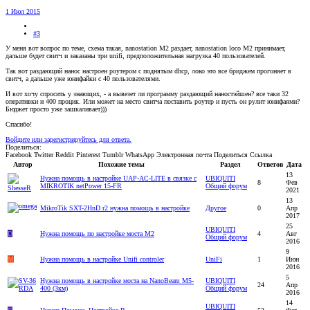
1 Июл 2015
#3
У меня вот вопрос по теме, схема такая, nanostation M2 раздает, nanostation loco M2 принимает,
дальше будет свитч и заказаны три unifi, предположительная нагрузка 40 пользователей.
Так вот раздающий нанос настроен роутером с поднятым dhcp, локо это все бриджем прогоняет в
свитч, а дальше уже юнифайки с 40 пользователями.
И вот хочу спросить у знающих, - а вывезет ли программу раздающий наностэйшен? все таки 32
оперативки и 400 процик. Или может на место свитча поставить роутер и пусть он рулит юнифаями?
Бюджет просто уже зашкаливает)))
Спасибо!
Войдите или зарегистрируйтесь для ответа.
Поделиться:
Facebook
Twitter
Reddit
Pinterest
Tumblr
WhatsApp
Электронная почта
Поделиться
Ссылка
Автор
Похожие темы
Раздел
Ответов
Дата
13
Нужна помощь в настройке UAP-AC-LITE в связке с
UBIQUITI
8
Фев
MIKROTIK netPower 15-FR
Общий форум
2021
13
MikroTik SXT-2HnD r2 нужна помощь в настройке
Другое
0
Апр
2017
25
UBIQUITI
D
Нужна помощь по настройке моста M2
4
Авг
Общий форум
2016
9
M
Нужна помощь в настройке Unifi controler
UniFi
1
Июн
2016
5
Нужна помощь в настройке моста на NanoBeam M5-
UBIQUITI
24
Апр
400 (3км)
Общий форум
2016
14
UBIQUITI