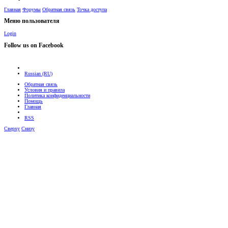
Главная
Форумы
Обратная связь
Точка доступа
Меню пользователя
Login
Follow us on Facebook
Russian (RU)
Обратная связь
Условия и правила
Политика конфиденциальности
Помощь
Главная
RSS
Сверху
Снизу