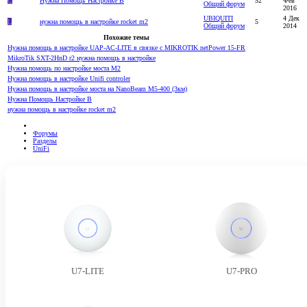
C
Нужна Помощь Настройке В
52
Фев
Общий форум
2016
UBIQUITI
4 Дек
L
нужна помощь в настройке rocket m2
5
Общий форум
2014
Похожие темы
Нужна помощь в настройке UAP-AC-LITE в связке с MIKROTIK netPower 15-FR
MikroTik SXT-2HnD r2 нужна помощь в настройке
Нужна помощь по настройке моста M2
Нужна помощь в настройке Unifi controler
Нужна помощь в настройке моста на NanoBeam M5-400 (3км)
Нужна Помощь Настройке В
нужна помощь в настройке rocket m2
Форумы
Разделы
UniFi
U7-LITE
U7-PRO