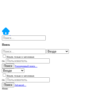
Поиск
Искать только в заголовках
От:
Поиск
Расширенный поиск…
Искать только в заголовках
От:
Поиск
Advanced…
Меню