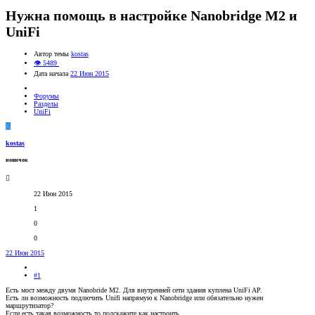
Нужна помощь в настройке Nanobridge M2 и
UniFi
Автор темы
kostas
👁 5489
Дата начала
22 Июн 2015
Форумы
Разделы
UniFi
K
kostas
новичок
22 Июн 2015
1
0
0
22 Июн 2015
#1
Есть мост между двумя Nanobride M2. Для внутренней сети здания куплена UniFi AP.
Есть ли возможность подлючить Unifi напрямую к Nanobridge или обязательно нужен
маршрутизатор?
Если есть такая возможность,то подскажите как настроить.