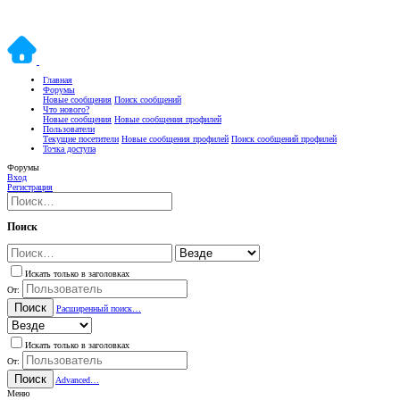
Главная
Форумы
Новые сообщения
Поиск сообщений
Что нового?
Новые сообщения
Новые сообщения профилей
Пользователи
Текущие посетители
Новые сообщения профилей
Поиск сообщений профилей
Точка доступа
Форумы
Вход
Регистрация
Поиск
Искать только в заголовках
От:
Поиск
Расширенный поиск…
Искать только в заголовках
От:
Поиск
Advanced…
Меню