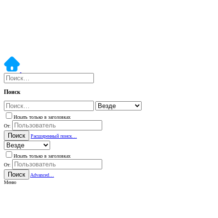
Поиск
Искать только в заголовках
От:
Поиск
Расширенный поиск…
Искать только в заголовках
От:
Поиск
Advanced…
Меню