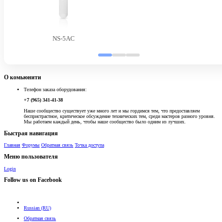
NS-5AC
О комьюнити
Телефон заказа оборудования:
+7 (965) 341-41-38
Наше сообщество существует уже много лет и мы гордимся тем, что предоставляем
беспристрастное, критическое обсуждение технических тем, среди мастеров разного уровня.
Мы работаем каждый день, чтобы наше сообщество было одним из лучших.
Быстрая навигация
Главная
Форумы
Обратная связь
Точка доступа
Меню пользователя
Login
Follow us on Facebook
Russian (RU)
Обратная связь