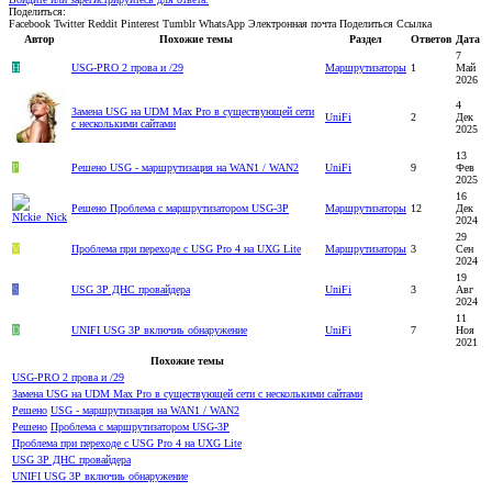
Поделиться:
Facebook
Twitter
Reddit
Pinterest
Tumblr
WhatsApp
Электронная почта
Поделиться
Ссылка
Автор
Похожие темы
Раздел
Ответов
Дата
7
H
USG-PRO 2 прова и /29
Маршрутизаторы
1
Май
2026
4
Замена USG на UDM Max Pro в существующей сети
UniFi
2
Дек
с несколькими сайтами
2025
13
P
Решено
USG - маршрутизация на WAN1 / WAN2
UniFi
9
Фев
2025
16
Решено
Проблема с маршрутизатором USG-3P
Маршрутизаторы
12
Дек
2024
29
V
Проблема при переходе с USG Pro 4 на UXG Lite
Маршрутизаторы
3
Сен
2024
19
S
USG 3P ДНС провайдера
UniFi
3
Авг
2024
11
D
UNIFI USG 3P включиь обнаружение
UniFi
7
Ноя
2021
Похожие темы
USG-PRO 2 прова и /29
Замена USG на UDM Max Pro в существующей сети с несколькими сайтами
Решено
USG - маршрутизация на WAN1 / WAN2
Решено
Проблема с маршрутизатором USG-3P
Проблема при переходе с USG Pro 4 на UXG Lite
USG 3P ДНС провайдера
UNIFI USG 3P включиь обнаружение