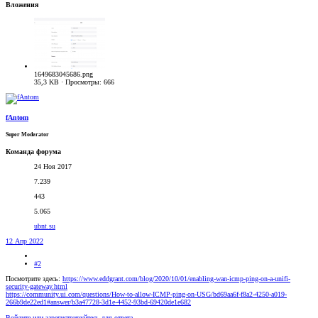
Вложения
1649683045686.png
35,3 KB · Просмотры: 666
fAntom
Super Moderator
Команда форума
24 Ноя 2017
7.239
443
5.065
ubnt.su
12 Апр 2022
#2
Посмотрите здесь:
https://www.eddgrant.com/blog/2020/10/01/enabling-wan-icmp-ping-on-a-unifi-
security-gateway.html
https://community.ui.com/questions/How-to-allow-ICMP-ping-on-USG/bd69aa6f-f8a2-4250-a019-
266b9de22ed1#answer/b3a47728-3d1e-4452-93bd-69420de1e682
Войдите или зарегистрируйтесь для ответа.