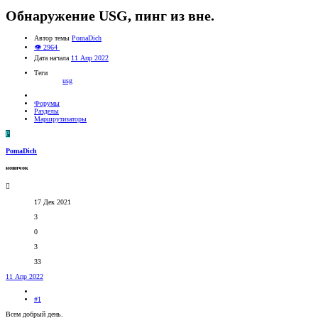
Обнаружение USG, пинг из вне.
Автор темы
PomaDich
👁 2964
Дата начала
11 Апр 2022
Теги
usg
Форумы
Разделы
Маршрутизаторы
P
PomaDich
новичок
17 Дек 2021
3
0
3
33
11 Апр 2022
#1
Всем добрый день.