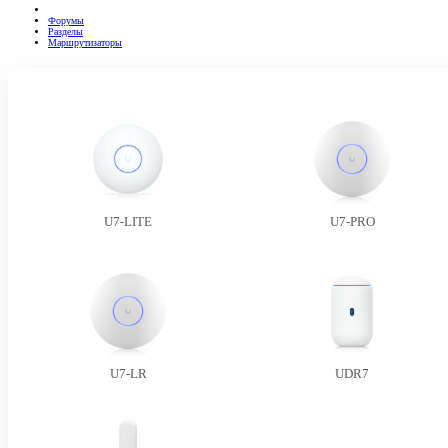
Форумы
Разделы
Маршрутизаторы
U7-LITE
U7-PRO
U7-LR
UDR7