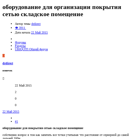
оборудование для организации покрытия
сетью складское помещение
Автор темы
drdirect
👁 3911
Дата начала
22 Май 2015
Форумы
Разделы
UBIQUITI Общий форум
D
drdirect
новичок
22 Май 2015
2
0
0
22 Май 2015
#1
оборудование для покрытия сетью складское помещение
собственно вопрос в том как запитать все точки учитывая что расстояние от серверной до самой
дальней 160м