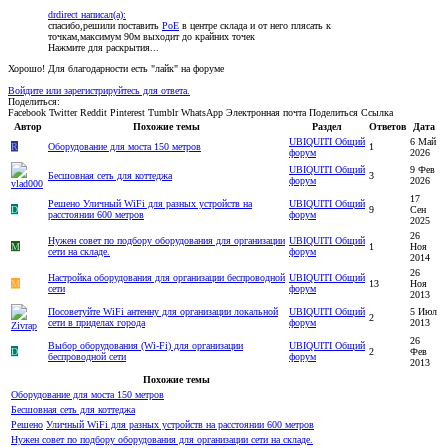
drdirect написал(а):
спасибо,решили поставить
PoE
в центре склада и от него плясать к
точкам,максимум 90м выходит до крайних точек
Нажмите для раскрытия...
Хорошо! Для благодарности есть "лайк" на форуме
Войдите или зарегистрируйтесь для ответа.
Поделиться:
Facebook
Twitter
Reddit
Pinterest
Tumblr
WhatsApp
Электронная почта
Поделиться
Ссылка
Автор
Похожие темы
Раздел
Ответов
Дата
UBIQUITI Общий
6 Май
R
Оборудование для моста 150 метров
1
форум
2026
UBIQUITI Общий
9 Фев
Бесшовная сеть для коттеджа
3
форум
2026
17
Решено
Уличный WiFi для разных устройств на
UBIQUITI Общий
D
9
Сен
расстоянии 600 метров
форум
2025
26
Нужен совет по подбору оборудования для организации
UBIQUITI Общий
M
1
Ноя
сети на складе.
форум
2014
26
Настройка оборудования для организации беспроводной
UBIQUITI Общий
M
13
Ноя
сети
форум
2013
Посоветуйте WiFi антенну для организации локальной
UBIQUITI Общий
5 Июл
2
сети в приделах города
форум
2013
26
Выбор оборудования (Wi-Fi) для организации
UBIQUITI Общий
D
2
Фев
беспроводной сети
форум
2013
Похожие темы
Оборудование для моста 150 метров
Бесшовная сеть для коттеджа
Решено
Уличный WiFi для разных устройств на расстоянии 600 метров
Нужен совет по подбору оборудования для организации сети на складе.