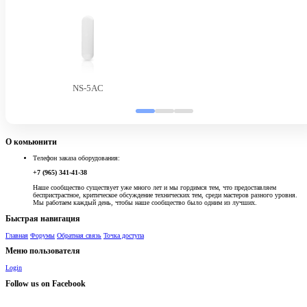
NS-5AC
О комьюнити
Телефон заказа оборудования:
+7 (965) 341-41-38
Наше сообщество существует уже много лет и мы гордимся тем, что предоставляем
беспристрастное, критическое обсуждение технических тем, среди мастеров разного уровня.
Мы работаем каждый день, чтобы наше сообщество было одним из лучших.
Быстрая навигация
Главная
Форумы
Обратная связь
Точка доступа
Меню пользователя
Login
Follow us on Facebook