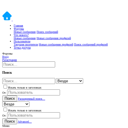
Главная
Форумы
Новые сообщения
Поиск сообщений
Что нового?
Новые сообщения
Новые сообщения профилей
Пользователи
Текущие посетители
Новые сообщения профилей
Поиск сообщений профилей
Точка доступа
Форумы
Вход
Регистрация
Поиск
Искать только в заголовках
От:
Поиск
Расширенный поиск…
Искать только в заголовках
От:
Поиск
Advanced…
Меню