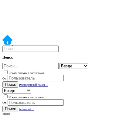
Поиск
Искать только в заголовках
От:
Поиск
Расширенный поиск…
Искать только в заголовках
От:
Поиск
Advanced…
Меню