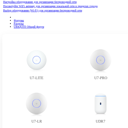
Настройка оборудования для организации беспроводной сети
Посоветуйте WiFi антенну для организации локальной сети в приделах города
Выбор оборудования (Wi-Fi) для организации беспроводной сети
Форумы
Разделы
UBIQUITI Общий форум
U7-LITE
U7-PRO
U7-LR
UDR7