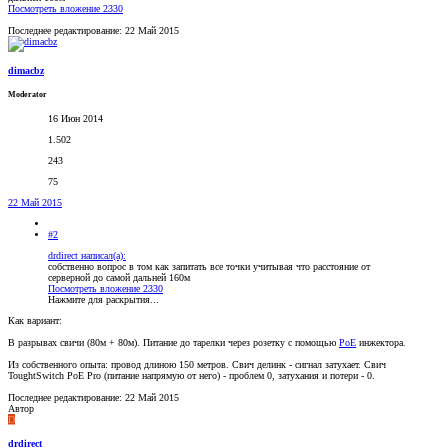
Посмотреть вложение 2330
Последнее редактирование:
22 Май 2015
dimacbz
Moderator
16 Июн 2014
1.502
243
75
22 Май 2015
#2
drdirect написал(а):
собственно вопрос в том как запитать все точки учитывая что расстояние от
серверной до самой дальней 160м
Посмотреть вложение 2330
Нажмите для раскрытия...
Как вариант:
В разрывах свичи (80м + 80м). Питание до тарелки через розетку с помощью
PoE
инжектора.
Из собственного опыта: провод длиною 150 метров. Свич делинк - сигнал затухает. Свич
ToughtSwitch PoE Pro (питание напрямую от него) - проблем 0, затухания и потери - 0.
Последнее редактирование:
22 Май 2015
Автор
D
drdirect