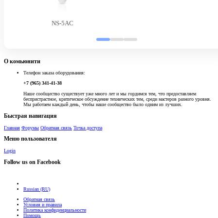
NS-5AC
О комьюнити
Телефон заказа оборудования:
+7 (965) 341-41-38
Наше сообщество существует уже много лет и мы гордимся тем, что предоставляем
беспристрастное, критическое обсуждение технических тем, среди мастеров разного уровня.
Мы работаем каждый день, чтобы наше сообщество было одним из лучших.
Быстрая навигация
Главная
Форумы
Обратная связь
Точка доступа
Меню пользователя
Login
Follow us on Facebook
Russian (RU)
Обратная связь
Условия и правила
Политика конфиденциальности
Помощь