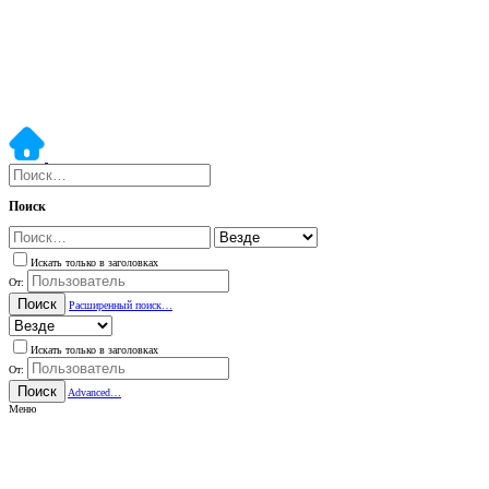
Поиск
Искать только в заголовках
От:
Поиск
Расширенный поиск…
Искать только в заголовках
От:
Поиск
Advanced…
Меню