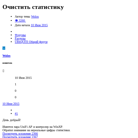
Очистить статистику
Автор темы
Wolos
👁 3260
Дата начала
10 Июн 2015
Форумы
Разделы
UBIQUITI Общий форум
W
Wolos
новичок
10 Июн 2015
1
0
0
10 Июн 2015
#1
День добрый!
Имеется пара UniFi AP и контролер на WinXP.
Обратил внимание на нереальные цифры статистики.
Посмотреть вложение 2366
Посмотреть вложение 2367