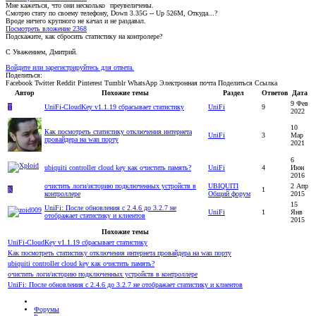
Мне кажеться, что они несколько
преувеличены.
Смотрю стату по своему телефону, Down 3.35G -- Up 526M, Откуда...?
Вроде ничего крупного не качал и не раздавал.
Посмотреть вложение 2368
Подскажите, как сбросить статистику на контролере?
С Уважением, Дмитрий.
Войдите или зарегистрируйтесь для ответа.
Поделиться:
Facebook
Twitter
Reddit
Pinterest
Tumblr
WhatsApp
Электронная почта
Поделиться
Ссылка
Автор
Похожие темы
Раздел
Ответов
Дата
9 Фев
T
UniFi-CloudKey v1.1.19 сбрасывает статистику
UniFi
9
2022
10
Как посмотреть статистику отключения интернета
UniFi
3
Мар
провайдера на wan порту
2021
6
ubiquiti controller cloud key как очистить память?
UniFi
4
Июн
2016
очистить логи/историю подключенных устройств в
UBIQUITI
2 Апр
K
1
контроллере
Общий форум
2015
15
UniFi: После обновления с 2.4.6 до 3.2.7 не
UniFi
1
Янв
отображает статистику и клиентов
2015
Похожие темы
UniFi-CloudKey v1.1.19 сбрасывает статистику
Как посмотреть статистику отключения интернета провайдера на wan порту
ubiquiti controller cloud key как очистить память?
очистить логи/историю подключенных устройств в контроллере
UniFi: После обновления с 2.4.6 до 3.2.7 не отображает статистику и клиентов
Форумы