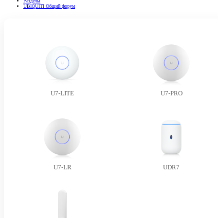
Разделы
UBIQUITI Общий форум
U7-LITE
U7-PRO
U7-LR
UDR7