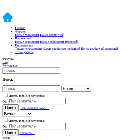
Главная
Форумы
Новые сообщения
Поиск сообщений
Что нового?
Новые сообщения
Новые сообщения профилей
Пользователи
Текущие посетители
Новые сообщения профилей
Поиск сообщений профилей
Точка доступа
Форумы
Вход
Регистрация
Поиск
Искать только в заголовках
От:
Поиск
Расширенный поиск…
Искать только в заголовках
От:
Поиск
Advanced…
Меню