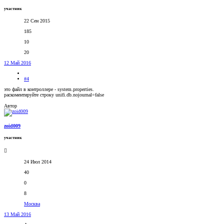
участник
22 Сен 2015
185
10
20
12 Май 2016
#4
это файл в контроллере - system.properties.
раскоментируйте строку unifi.db.nojournal=false
Автор
zoid009
участник
24 Июл 2014
40
0
8
Москва
13 Май 2016