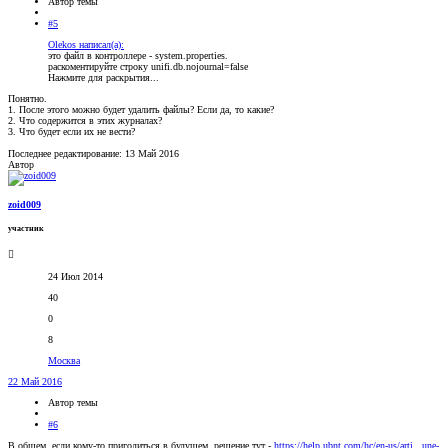
Автор темы
#5
Olekos написал(а):
это файл в контроллере - system.properties.
раскоментируйте строку unifi.db.nojournal=false
Нажмите для раскрытия...
Понятно.
1. После этого можно будет удалить файлы? Если да, то какие?
2. Что содержится в этих журналах?
3. Что будет если их не вести?
Последнее редактирование:
13 Май 2016
Автор
zoid009
участник
24 Июл 2014
40
0
8
Москва
22 Май 2016
Автор темы
#6
В общем, если кому-то пригодиться в будущем, решение тут -
https://help.ubnt.com/hc/en-us/arti...une-