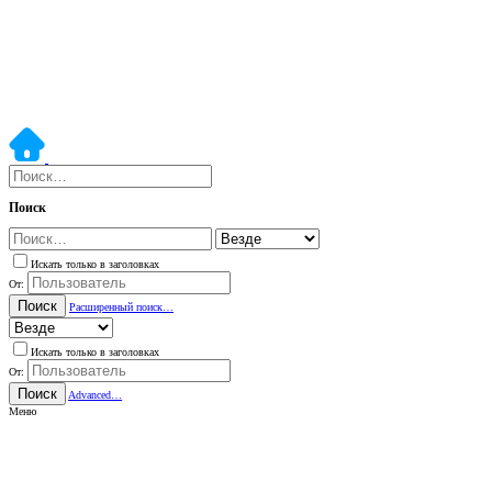
Поиск
Искать только в заголовках
От:
Поиск
Расширенный поиск…
Искать только в заголовках
От:
Поиск
Advanced…
Меню