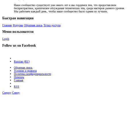
Наше сообщество существует уже много лет и мы гордимся тем, что предоставляем
беспристрастное, критическое обсуждение технических тем, среди мастеров разного уровня.
Мы работаем каждый день, чтобы наше сообщество было одним из лучших.
Быстрая навигация
Главная
Форумы
Обратная связь
Точка доступа
Меню пользователя
Login
Follow us on Facebook
Russian (RU)
Обратная связь
Условия и правила
Политика конфиденциальности
Помощь
Главная
RSS
Сверху
Снизу