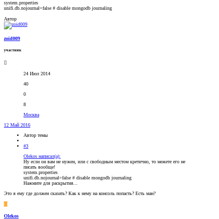
system.properties
unifi.db.nojournal=false # disable mongodb journaling
Автор
zoid009
участник
24 Июл 2014
40
0
8
Москва
12 Май 2016
Автор темы
#3
Olekos написал(а):
Ну если он вам не нужен, или с свободным местом кретично, то межете его не
писать вообще!
system.properties
unifi.db.nojournal=false # disable mongodb journaling
Нажмите для раскрытия...
Это я ему где должен сказать? Как к нему на консоль попасть? Есть ман?
O
Olekos