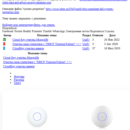
older-data-and-adjust-mongo-database-size
Описание файла "system.properties"
http://www.ubnt.su/FAQ/unifi/chto-oznachaet-fail-system-
properties.htm
Тему можно закрывать с решением.
Войдите или зарегистрируйтесь для ответа.
Поделиться:
Facebook
Twitter
Reddit
Pinterest
Tumblr
WhatsApp
Электронная почта
Поделиться
Ссылка
Автор
Похожие темы
Раздел
Ответов
Дата
W
Cloud Key очистка MongoDb
UniFi
3
26 Янв 2022
V
Очистка окна статистики с "DHCP Timeout/Failure" +++
UniFi
3
3 Авг 2020
P
CloudKey очистка памяти
UniFi
37
18 Июл 2019
Похожие темы
Cloud Key очистка MongoDb
Очистка окна статистики с "DHCP Timeout/Failure" +++
CloudKey очистка памяти
Форумы
Разделы
UniFi