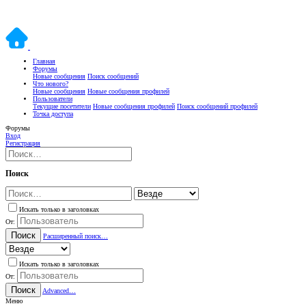
Главная
Форумы
Новые сообщения
Поиск сообщений
Что нового?
Новые сообщения
Новые сообщения профилей
Пользователи
Текущие посетители
Новые сообщения профилей
Поиск сообщений профилей
Точка доступа
Форумы
Вход
Регистрация
Поиск
Искать только в заголовках
От:
Поиск
Расширенный поиск…
Искать только в заголовках
От:
Поиск
Advanced…
Меню