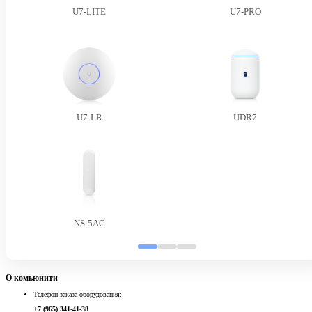
U7-LITE
U7-PRO
U7-LR
UDR7
NS-5AC
О комьюнити
Телефон заказа оборудования:
+7 (965) 341-41-38