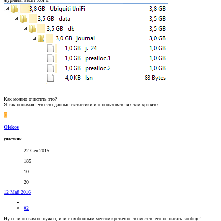
журналы весит 3.8Гб.
Как можно очистить это?
Я так понимаю, что это данные статистики и о пользователях там хранятся.
O
Olekos
участник
22 Сен 2015
185
10
20
12 Май 2016
#2
Ну если он вам не нужен, или с свободным местом кретично, то межете его не писать вообще!