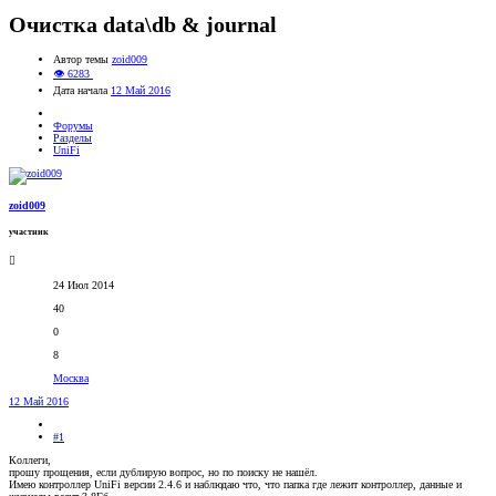
Очистка data\db & journal
Автор темы
zoid009
👁 6283
Дата начала
12 Май 2016
Форумы
Разделы
UniFi
zoid009
участник
24 Июл 2014
40
0
8
Москва
12 Май 2016
#1
Коллеги,
прошу прощения, если дублирую вопрос, но по поиску не нашёл.
Имею контроллер UniFi версии 2.4.6 и наблюдаю что, что папка где лежит контроллер, данные и