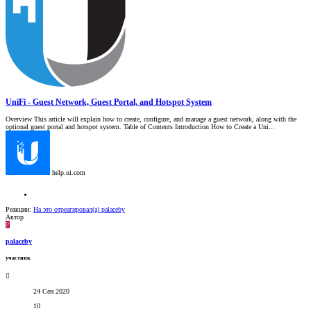
UniFi - Guest Network, Guest Portal, and Hotspot System
Overview This article will explain how to create, configure, and manage a guest network, along with the
optional guest portal and hotspot system. Table of Contents Introduction How to Create a Uni...
help.ui.com
Реакции:
На это отреагировал(а)
palaceby
Автор
P
palaceby
участник
24 Сен 2020
10