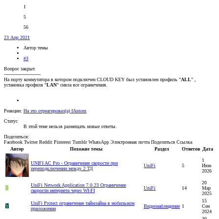
1
5
56
23 Апр 2021
Автор темы
#3
Вопрос закрыт.
-------------------------
На порту коммутатора в котором подключен CLOUD KEY был установлен профиль "
ALL
" ,
установка профиля "
LAN
" сняла все ограничения.
Реакции:
На это отреагировал(а)
fAntom
Статус
В этой теме нельзя размещать новые ответы.
Поделиться:
Facebook
Twitter
Reddit
Pinterest
Tumblr
WhatsApp
Электронная почта
Поделиться
Ссылка
Автор
Похожие темы
Раздел
Ответов
Дата
1
UNIFI AC Pro - Ограничение скорости при
UniFi
5
Июн
переподключении между 2 ТД
2026
20
UniFi Network Application 7.0.23 Ограничение
E
UniFi
14
Мар
скорости интернета через WI-FI
2025
15
UniFi Protect ограничение таймлайна в мобильном
Y
Видеонаблюдение
1
Сен
приложении
2024
30