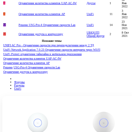
A
Ограничение количества клиентов UAP-AC-IW
Другое
1
Янв
2022
3
A
Ограничение количества клиентов АР
UniFi
11
Янв
2022
23
M
Решено
USG-Pro-4 Ограничение скорости Lan
UniFi
14
Ноя
2021
UBIQUITI
8 Окт
M
Ограничение доступа к контроллеру
2
Общий форум
2021
Похожие темы
UNIFI AC Pro - Ограничение скорости при переподключении между 2 ТД
UniFi Network Application 7.0.23 Ограничение скорости интернета через WI-FI
UniFi Protect ограничение таймлайна в мобильном приложении
Ограничение количества клиентов UAP-AC-IW
Ограничение количества клиентов АР
Решено
USG-Pro-4 Ограничение скорости Lan
Ограничение доступа к контроллеру
Форумы
Разделы
UniFi