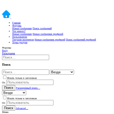
Главная
Форумы
Новые сообщения
Поиск сообщений
Что нового?
Новые сообщения
Новые сообщения профилей
Пользователи
Текущие посетители
Новые сообщения профилей
Поиск сообщений профилей
Точка доступа
Форумы
Вход
Регистрация
Поиск
Искать только в заголовках
От:
Поиск
Расширенный поиск…
Искать только в заголовках
От:
Поиск
Advanced…
Меню