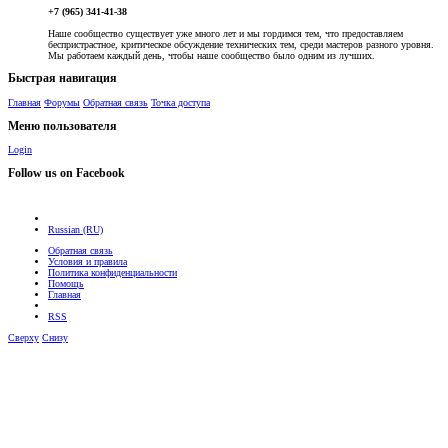
+7 (965) 341-41-38
Наше сообщество существует уже много лет и мы гордимся тем, что предоставляем
беспристрастное, критическое обсуждение технических тем, среди мастеров разного уровня.
Мы работаем каждый день, чтобы наше сообщество было одним из лучших.
Быстрая навигация
Главная
Форумы
Обратная связь
Точка доступа
Меню пользователя
Login
Follow us on Facebook
Russian (RU)
Обратная связь
Условия и правила
Политика конфиденциальности
Помощь
Главная
RSS
Сверху
Снизу