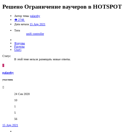
Решено
Ограничение ваучеров в HOTSPOT
Автор темы
palaceby
👁 2748
Дата начала
15 Апр 2021
Теги
unifi controller
Форумы
Разделы
UniFi
Статус
В этой теме нельзя размещать новые ответы.
P
palaceby
участник
24 Сен 2020
10
1
5
56
15 Апр 2021