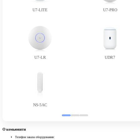
U7-LITE
U7-PRO
U7-LR
UDR7
NS-5AC
О комьюнити
Телефон заказа оборудования: