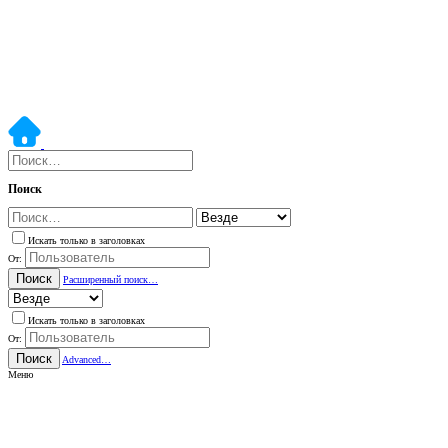
Поиск
Искать только в заголовках
От:
Поиск
Расширенный поиск…
Искать только в заголовках
От:
Поиск
Advanced…
Меню