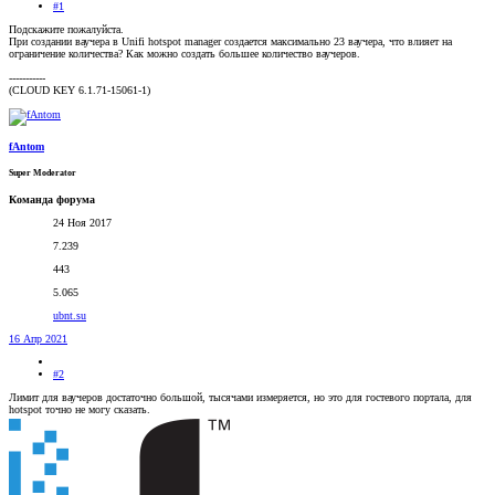
#1
Подскажите пожалуйста.
При создании ваучера в Unifi hotspot manager создается максимально 23 ваучера, что влияет на
ограничение количества? Как можно создать большее количество ваучеров.
-----------
(CLOUD KEY 6.1.71-15061-1)
fAntom
Super Moderator
Команда форума
24 Ноя 2017
7.239
443
5.065
ubnt.su
16 Апр 2021
#2
Лимит для ваучеров достаточно большой, тысячами измеряется, но это для гостевого портала, для
hotspot точно не могу сказать.