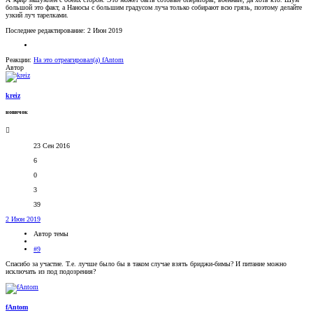
большой это факт, а Наносы с большим градусом луча только собирают всю грязь, поэтому делайте
узкий луч тарелками.
Последнее редактирование:
2 Июн 2019
Реакции:
На это отреагировал(а)
fAntom
Автор
kreiz
новичок
23 Сен 2016
6
0
3
39
2 Июн 2019
Автор темы
#9
Спасибо за участие. Т.е. лучше было бы в таком случае взять бриджи-бимы? И питание можно
исключать из под подозрения?
fAntom