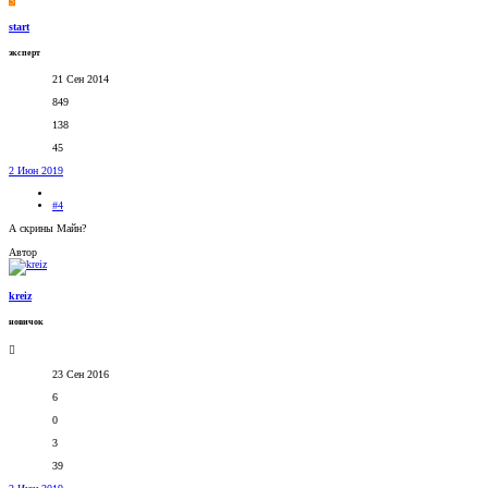
S
start
эксперт
21 Сен 2014
849
138
45
2 Июн 2019
#4
А скрины Майн?
Автор
kreiz
новичок
23 Сен 2016
6
0
3
39