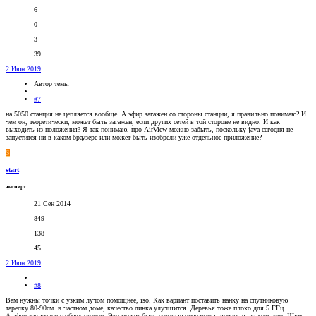
6
0
3
39
2 Июн 2019
Автор темы
#7
на 5050 станция не цепляется вообще. А эфир загажен со стороны станции, я правильно понимаю? И
чем он, теоретически, может быть загажен, если других сетей в той стороне не видно. И как
выходить из положения? Я так понимаю, про AirView можно забыть, поскольку java сегодня не
запустится ни в каком браузере или может быть изобрели уже отдельное приложение?
S
start
эксперт
21 Сен 2014
849
138
45
2 Июн 2019
#8
Вам нужны точки с узким лучом помощнее, iso. Как вариант поставить нанку на спутниковую
тарелку 80-90см. в частном доме, качество линка улучшится. Деревья тоже плохо для 5 ГГц.
А эфир зашумлен с обеих сторон. Это может быть сотовые операторы, военные, да хоть кто. Шум