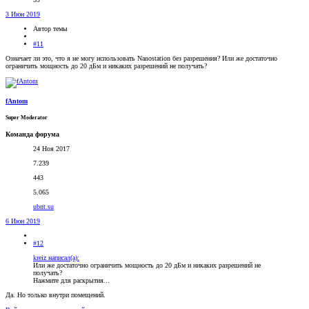
3 Июн 2019
Автор темы
#11
Означает ли это, что я не могу использовать Nanostation без разрешения? Или же достаточно
ограничить мощность до 20 дБм и никаких разрешений не получать?
fAntom
Super Moderator
Команда форума
24 Ноя 2017
7.239
443
5.065
ubnt.su
6 Июн 2019
#12
kreiz написал(а):
Или же достаточно ограничить мощность до 20 дБм и никаких разрешений не
получать?
Нажмите для раскрытия...
Да. Но только внутри помещений.