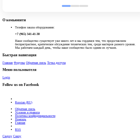
О комьюнити
Телефон заказа оборудования:
+7 (965) 341-41-38
Наше сообщество существует уже много лет и мы гордимся тем, что предоставляем
беспристрастное, критическое обсуждение технических тем, среди мастеров разного уровня.
Мы работаем каждый день, чтобы наше сообщество было одним из лучших.
Быстрая навигация
Главная
Форумы
Обратная связь
Точка доступа
Меню пользователя
Login
Follow us on Facebook
Russian (RU)
Обратная связь
Условия и правила
Политика конфиденциальности
Помощь
Главная
RSS
Сверху
Снизу