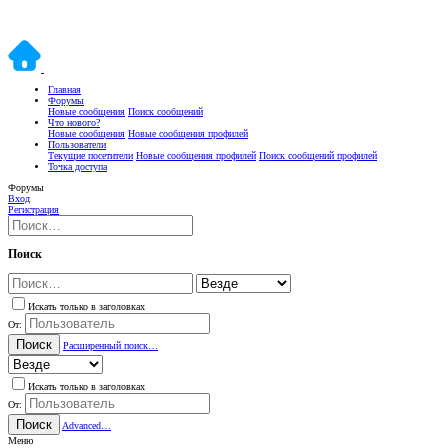
Главная
Форумы
Новые сообщения
Поиск сообщений
Что нового?
Новые сообщения
Новые сообщения профилей
Пользователи
Текущие посетители
Новые сообщения профилей
Поиск сообщений профилей
Точка доступа
Форумы
Вход
Регистрация
Поиск
Искать только в заголовках
От:
Поиск
Расширенный поиск…
Искать только в заголовках
От:
Поиск
Advanced…
Меню