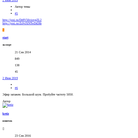
2 Июн 2019
Автор темы
#5
http://joxi.ru/Dr8V56viovgZL2
http://joxi.ru/ZrJvlXNTwDd38r
S
start
эксперт
21 Сен 2014
849
138
45
2 Июн 2019
#6
Эфир загажен. Большой шум. Пробуйте частоту 5050.
Автор
kreiz
новичок
23 Сен 2016