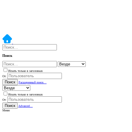
Поиск
Искать только в заголовках
От:
Поиск
Расширенный поиск…
Искать только в заголовках
От:
Поиск
Advanced…
Меню