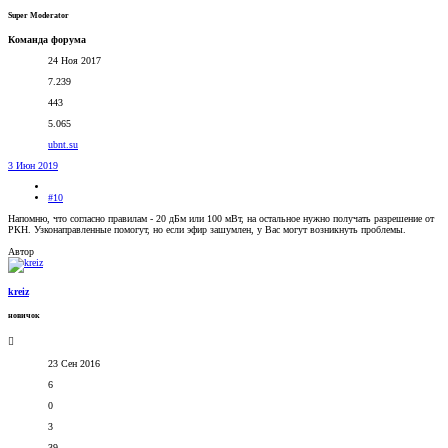
Super Moderator
Команда форума
24 Ноя 2017
7.239
443
5.065
ubnt.su
3 Июн 2019
#10
Напомню, что согласно правилам - 20 дБм или 100 мВт, на остальное нужно получать разрешение от
РКН. Узконаправленные помогут, но если эфир зашумлен, у Вас могут возникнуть проблемы.
Автор
kreiz
новичок
23 Сен 2016
6
0
3
39