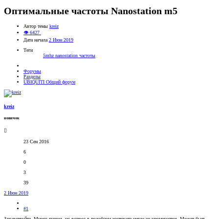
Оптимальные частоты Nanostation m5
Автор темы
kreiz
👁 6427
Дата начала
2 Июн 2019
Теги
5mhz
nanostation
частоты
Форумы
Разделы
UBIQUITI Общий форум
kreiz
новичок
23 Сен 2016
6
0
3
39
2 Июн 2019
#1
Здравствуйте. Много гуглил, но вопрос в подобном контексте нигде не упоминается. Может быть