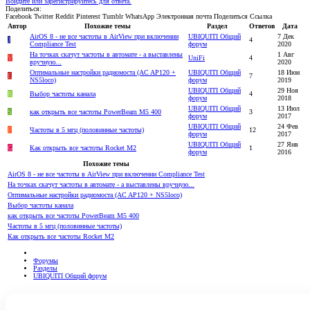
Войдите или зарегистрируйтесь для ответа.
Поделиться:
Facebook
Twitter
Reddit
Pinterest
Tumblr
WhatsApp
Электронная почта
Поделиться
Ссылка
Автор
Похожие темы
Раздел
Ответов
Дата
AirOS 8 - не все частоты в AirView при включении
UBIQUITI Общий
7 Дек
J
4
Compliance Test
форум
2020
На точках скачут частоты в автомате - а выставлены
1 Авг
V
UniFi
4
вручную...
2020
Оптимальные настройки радиомоста (AC AP120 +
UBIQUITI Общий
18 Июн
E
7
NS5loco)
форум
2019
UBIQUITI Общий
29 Ноя
R
Выбор частоты канала
4
форум
2018
UBIQUITI Общий
13 Июл
S
как открыть все частоты PowerBeam M5 400
3
форум
2017
UBIQUITI Общий
24 Фев
F
Частоты в 5 мгц (половинные частоты)
12
форум
2017
UBIQUITI Общий
27 Янв
G
Как открыть все частоты Rocket M2
1
форум
2016
Похожие темы
AirOS 8 - не все частоты в AirView при включении Compliance Test
На точках скачут частоты в автомате - а выставлены вручную...
Оптимальные настройки радиомоста (AC AP120 + NS5loco)
Выбор частоты канала
как открыть все частоты PowerBeam M5 400
Частоты в 5 мгц (половинные частоты)
Как открыть все частоты Rocket M2
Форумы
Разделы
UBIQUITI Общий форум