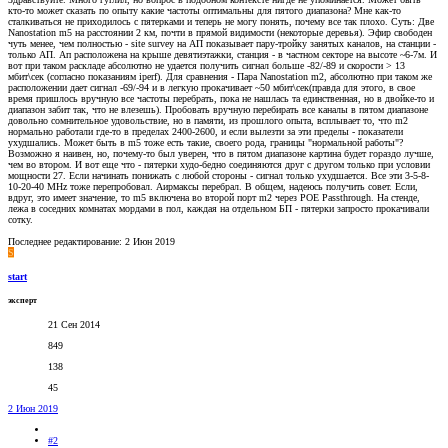
кто-то может сказать по опыту какие частоты оптимальны для пятого диапазона? Мне как-то
сталкиваться не приходилось с пятерками и теперь не могу понять, почему все так плохо. Суть: Две
Nanostation m5 на расстоянии 2 км, почти в прямой видимости (некоторые деревья). Эфир свободен
чуть менее, чем полностью - site survey на АП показывает пару-тройку занятых каналов, на станции -
только АП. Ап расположена на крыше девятиэтажки, станция - в частном секторе на высоте ~6-7м. И
вот при таком раскладе абсолютно не удается получить сигнал больше -82/-89 и скорости > 13
мбит\сек (согласно показаниям iperf). Для сравнения - Пара Nanostation m2, абсолютно при таком же
расположении дает сигнал -69/-94 и в легкую прокачивает ~50 мбит\сек(правда для этого, в свое
время пришлось вручную все частоты перебрать, пока не нашлась та единственная, но в двойке-то и
диапазон забит так, что не влезешь). Пробовать вручную перебирать все каналы в пятом диапазоне
довольно сомнительное удовольствие, но в памяти, из прошлого опыта, всплывает то, что m2
нормально работали где-то в пределах 2400-2600, и если вылезти за эти пределы - показатели
ухудшались. Может быть в m5 тоже есть такие, своего рода, границы "нормальной работы"?
Возможно я наивен, но, почему-то был уверен, что в пятом диапазоне картина будет гораздо лучше,
чем во втором. И вот еще что - пятерки худо-бедно соединяются друг с другом только при условии
мощности 27. Если начинать понижать с любой стороны - сигнал только ухудшается. Все эти 3-5-8-
10-20-40 MHz тоже перепробовал. Аирмаксы перебрал. В общем, надеюсь получить совет. Если,
вдруг, это имеет значение, то m5 включена во второй порт m2 через POE Passthrough. На стенде,
лежа в соседних комнатах мордами в пол, каждая на отдельном БП - пятерки запросто прокачивали
сотку.
Последнее редактирование:
2 Июн 2019
S
start
эксперт
21 Сен 2014
849
138
45
2 Июн 2019
#2