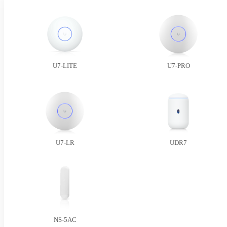
U7-LITE
U7-PRO
U7-LR
UDR7
NS-5AC