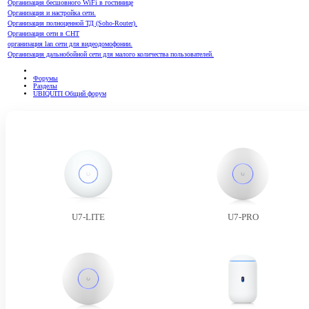
Организация бесшовного WiFi в гостинице
Организация и настройка сети.
Организация полноценной ТД (Soho-Router).
Организация сети в СНТ
организация lan сети для видеодомофонии.
Организация дальнобойной сети для малого количества пользователей.
Форумы
Разделы
UBIQUITI Общий форум
U7-LITE
U7-PRO