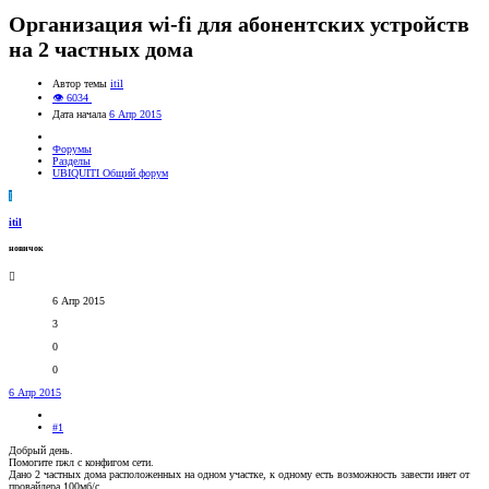
Организация wi-fi для абонентских устройств
на 2 частных дома
Автор темы
itil
👁 6034
Дата начала
6 Апр 2015
Форумы
Разделы
UBIQUITI Общий форум
I
itil
новичок
6 Апр 2015
3
0
0
6 Апр 2015
#1
Добрый день.
Помогите пжл с конфигом сети.
Дано 2 частных дома расположенных на одном участке, к одному есть возможность завести инет от
провайдера 100мб/с.