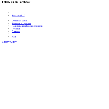
Follow us on Facebook
Russian (RU)
Обратная связь
Условия и правила
Политика конфиденциальности
Помощь
Главная
RSS
Сверху
Снизу