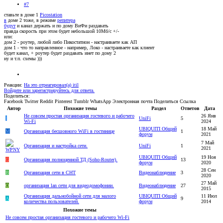
#7
ставьте в доме 1
Picostation
в
доме 2 тоже, в режиме
репитера
будут
и канал держать и по дому ВиФи раздавать
правда скорость при этом будет небольшой 10Мб/с +/-
или:
дом 2 - роутер, любой либо Пикостатион - настраиваете как АП
дом 1 - что то направленное - например, Локо - настраиваете как клиент
будет канал, + роутер будет раздавать инет по дому 2
ну и т.п. схемы )))
Реакции:
На это отреагировал(а)
itil
Войдите или зарегистрируйтесь для ответа.
Поделиться:
Facebook
Twitter
Reddit
Pinterest
Tumblr
WhatsApp
Электронная почта
Поделиться
Ссылка
Автор
Похожие темы
Раздел
Ответов
Дата
Не совсем простая организация гостевого и рабочего
26 Янв
I
UniFi
5
Wi-Fi
2024
UBIQUITI Общий
18 Май
M
Организация бесшовного WiFi в гостинице
1
форум
2021
7 Май
Организация и настройка сети.
UniFi
1
2021
UBIQUITI Общий
19 Ноя
G
Организация полноценной ТД (Soho-Router).
13
форум
2020
28 Сен
B
Организация сети в СНТ
Видеонаблюдение
3
2020
27 Май
O
организация lan сети для видеодомофонии.
Видеонаблюдение
27
2015
Организация дальнобойной сети для малого
UBIQUITI Общий
11 Июл
A
9
количества пользователей.
форум
2014
Похожие темы
Не совсем простая организация гостевого и рабочего Wi-Fi