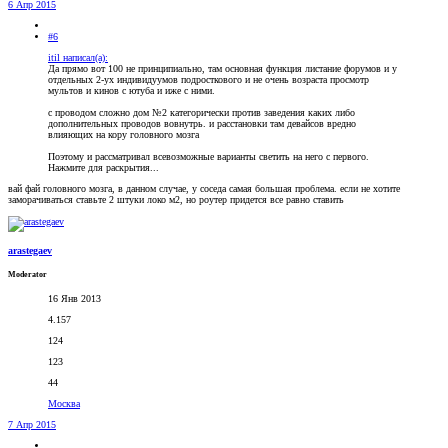
6 Апр 2015
#6
itil написал(а):
Да прямо вот 100 не принципиально, там основная функция листание форумов и у
отдельных 2-ух индивидуумов подросткового и не очень возраста просмотр
мультов и кинов с ютуба и иже с ними.
с проводом сложно дом №2 категорически против заведения каких либо
дополнительных проводов вовнутрь. и расстановки там девайсов вредно
влияющих на кору головного мозга
Поэтому и рассматривал всевозможные варианты светить на него с первого.
Нажмите для раскрытия...
вай фай головного мозга, в данном случае, у соседа самая большая проблема. если не хотите
заморачиваться ставьте 2 штуки локо м2, но роутер придется все равно ставить
arastegaev
Moderator
16 Янв 2013
4.157
124
123
44
Москва
7 Апр 2015