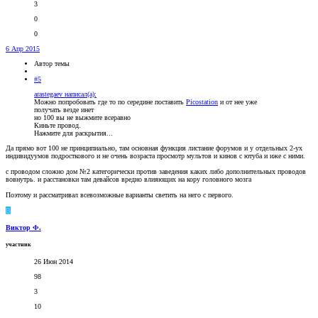
3
0
0
6 Апр 2015
Автор темы
#5
arastegaev написал(а):
Можно попробовать где то по середине поставить
Picostation
и от нее уже
получать везде инет
но 100 вы не выжмите всеравно
Киньте провод.
Нажмите для раскрытия...
Да прямо вот 100 не принципиально, там основная функция листание форумов и у отдельных 2-ух
индивидуумов подросткового и не очень возраста просмотр мультов и кинов с ютуба и иже с ними.
с проводом сложно дом №2 категорически против заведения каких либо дополнительных проводов
вовнутрь. и расстановки там девайсов вредно влияющих на кору головного мозга
Поэтому и рассматривал всевозможные варианты светить на него с первого.
В
Виктор Ф.
участник
26 Июн 2014
98
3
10