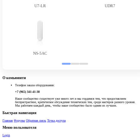
U7-LR
UDR7
NS-5AC
О комьюнити
Телефон заказа оборудования:
+7 (965) 341-41-38
Наше сообщество существует уже много лет и мы гордимся тем, что предоставляем
беспристрастное, критическое обсуждение технических тем, среди мастеров разного уровня.
Мы работаем каждый день, чтобы наше сообщество было одним из лучших.
Быстрая навигация
Главная
Форумы
Обратная связь
Точка доступа
Меню пользователя
Login