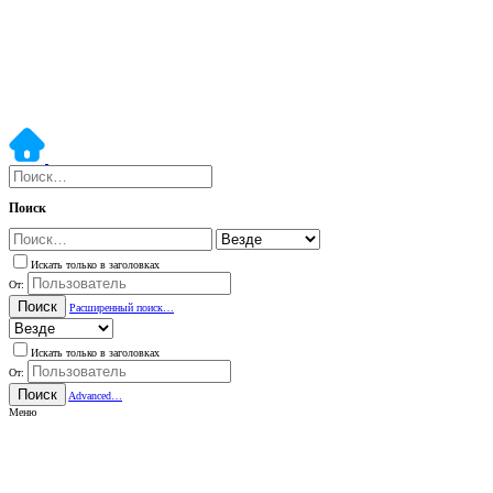
Поиск
Искать только в заголовках
От:
Поиск
Расширенный поиск…
Искать только в заголовках
От:
Поиск
Advanced…
Меню