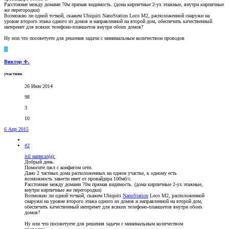
Расстояние между домами 70м прямая видимость. (дома кирпичные 2-ух этажные, внутри кирпичные
же перегородки)
Возможно ли одной точкой, скажем Ubiquiti NanoStation Loco M2, расположенной снаружи на
уровне второго этажа одного из домов и направленной на второй дом, обеспечить качественный
интеренет для всяких телефоно-планшетов внутри обоих домов?
Ну или что посоветуете для решения задачи с минимальным количеством проводов
В
Виктор Ф.
участник
26 Июн 2014
98
3
10
6 Апр 2015
#2
itil написал(а):
Добрый день.
Помогите пжл с конфигом сети.
Дано 2 частных дома расположенных на одном участке, к одному есть
возможность завести инет от провайдера 100мб/с.
Расстояние между домами 70м прямая видимость. (дома кирпичные 2-ух этажные,
внутри кирпичные же перегородки)
Возможно ли одной точкой, скажем Ubiquiti
NanoStation
Loco M2, расположенной
снаружи на уровне второго этажа одного из домов и направленной на второй дом,
обеспечить качественный интеренет для всяких телефоно-планшетов внутри обоих
домов?
Ну или что посоветуете для решения задачи с минимальным количеством