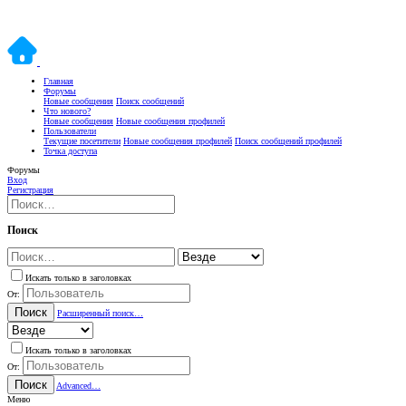
Главная
Форумы
Новые сообщения
Поиск сообщений
Что нового?
Новые сообщения
Новые сообщения профилей
Пользователи
Текущие посетители
Новые сообщения профилей
Поиск сообщений профилей
Точка доступа
Форумы
Вход
Регистрация
Поиск
Искать только в заголовках
От:
Поиск
Расширенный поиск…
Искать только в заголовках
От:
Поиск
Advanced…
Меню