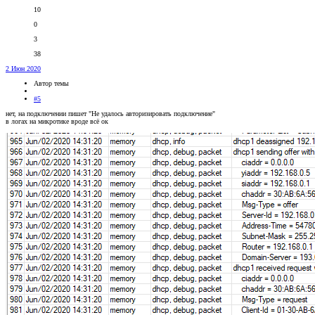
10
0
3
38
2 Июн 2020
Автор темы
#5
нет, на подключении пишет "Не удалось авторизировать подключение"
в логах на микротике вроде всё ок