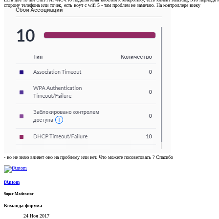
сторону телефона или точек, есть ноут с wifi 5 - там проблем не замечаю. На контроллере вижу
- но не знаю влияет оно на проблему или нет. Что можете посоветовать ? Спасибо
fAntom
Super Moderator
Команда форума
24 Ноя 2017