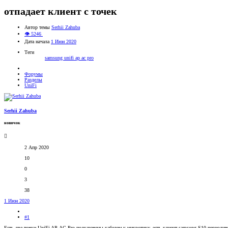
отпадает клиент с точек
Автор темы
Serhii Zahuba
👁 5246
Дата начала
1 Июн 2020
Теги
samsung
unifi ap ac pro
Форумы
Разделы
UniFi
Serhii Zahuba
новичок
2 Апр 2020
10
0
3
38
1 Июн 2020
#1
Есть две точки UniFi AP-AC-Pro подключены кабелем к микротику, есть клиент samsung S10 периодичес