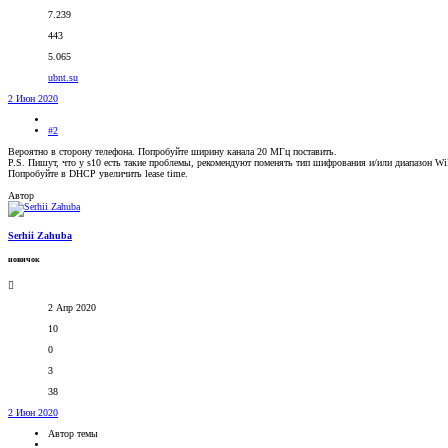
7.239
443
5.065
ubnt.su
2 Июн 2020
#2
Вероятно в сторону телефона. Попробуйте ширину канала 20 МГц поставить.
P.S. Пишут, что у s10 есть такие проблемы, рекомендуют поменять тип шифрования и/или диапазон Wi
Попробуйте в DHCP увеличить lease time.
Автор
Serhii Zahuba
новичок
2 Апр 2020
10
0
3
38
2 Июн 2020
Автор темы