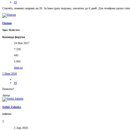
#3
Спасибо, поменял ширину на 20. За lease сразу подумал, увеличил до 6 дней. Для телефона сделал стат
fAntom
Super Moderator
Команда форума
24 Ноя 2017
7.239
443
5.065
ubnt.su
2 Июн 2020
#4
Помогло?
Автор
Serhii Zahuba
новичок
2 Апр 2020