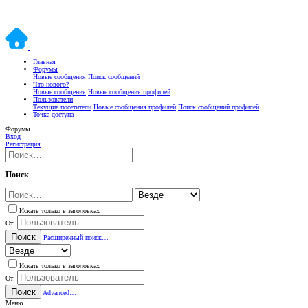
Главная
Форумы
Новые сообщения
Поиск сообщений
Что нового?
Новые сообщения
Новые сообщения профилей
Пользователи
Текущие посетители
Новые сообщения профилей
Поиск сообщений профилей
Точка доступа
Форумы
Вход
Регистрация
Поиск
Искать только в заголовках
От:
Поиск
Расширенный поиск…
Искать только в заголовках
От:
Поиск
Advanced…
Меню