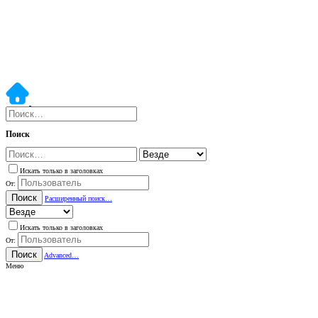
Поиск
Искать только в заголовках
От:
Поиск
Расширенный поиск…
Искать только в заголовках
От:
Поиск
Advanced…
Меню