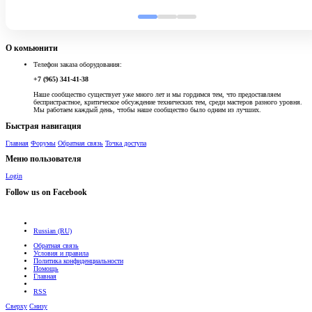
О комьюнити
Телефон заказа оборудования:
+7 (965) 341-41-38
Наше сообщество существует уже много лет и мы гордимся тем, что предоставляем
беспристрастное, критическое обсуждение технических тем, среди мастеров разного уровня.
Мы работаем каждый день, чтобы наше сообщество было одним из лучших.
Быстрая навигация
Главная
Форумы
Обратная связь
Точка доступа
Меню пользователя
Login
Follow us on Facebook
Russian (RU)
Обратная связь
Условия и правила
Политика конфиденциальности
Помощь
Главная
RSS
Сверху
Снизу