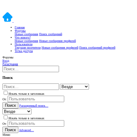
Главная
Форумы
Новые сообщения
Поиск сообщений
Что нового?
Новые сообщения
Новые сообщения профилей
Пользователи
Текущие посетители
Новые сообщения профилей
Поиск сообщений профилей
Точка доступа
Форумы
Вход
Регистрация
Поиск
Искать только в заголовках
От:
Поиск
Расширенный поиск…
Искать только в заголовках
От:
Поиск
Advanced…
Меню