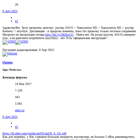
26
8 Апр 2023
#1
Здравствуйте. Хочу настроить цепочку: роутер ASUS > Nanostation M5 > Nanostation M5 > роутер
Keenetic > ноутбук. Дистаниция - в пределах комнаты, пока что провожу только тестовое соединение.
Настроил по инструкции отсюда
http://bit.ly/3KHwsVt
. Пинга нет. На входе (роутер ASUS) интернет
есть, а на конечном потребителе (ноутбук) - нет. Есть официальная инструкция?
Последнее редактирование:
8 Апр 2023
fAntom
Super Moderator
Команда форума
24 Ноя 2017
7.239
443
5.065
ubnt.su
8 Апр 2023
#2
https://dl.ubnt.com/guides/airOS/airOS_6_UG.pdf
Как для комнаты, у Вас слишком большая мощность выставлена, не больше 5 dBm рекомендуется,