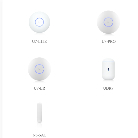
U7-LITE
U7-PRO
U7-LR
UDR7
NS-5AC