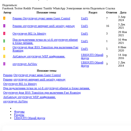
Поделиться:
Facebook
Twitter
Reddit
Pinterest
Tumblr
WhatsApp
Электронная почта
Поделиться
Ссылка
Автор
Похожие темы
Раздел
Ответов
Дата
3 Апр
A
Решено
Отсутствует пункт меню Guest Control
UniFi
7
2024
3 Дек
B
Решено
отсутствует интернет unifi security gateway
UniFi
16
2021
29 Ноя
N
Отсутствует 802.1x Identity
UniFi
3
2021
При подключении точки по wi-fi отсутствует ethernet
16 Фев
E
UniFi
1
в блоке питания.
2021
Отсутствует флаг BSS Transition при включении Fast
8 Июн
P
UniFi
5
Roaming
2020
UBIQUITI Общий
14 Апр
H
AirGateway отсутствует WEP шифрование.
3
форум
2016
UBIQUITI Общий
2 Дек
R
отсутствует AirView
3
форум
2014
Похожие темы
Решено
Отсутствует пункт меню Guest Control
Решено
отсутствует интернет unifi security gateway
Отсутствует 802.1x Identity
При подключении точки по wi-fi отсутствует ethernet в блоке питания.
Отсутствует флаг BSS Transition при включении Fast Roaming
AirGateway отсутствует WEP шифрование.
отсутствует AirView
Форумы
Разделы
UBIQUITI Общий форум