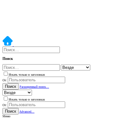
Поиск
Искать только в заголовках
От:
Поиск
Расширенный поиск…
Искать только в заголовках
От:
Поиск
Advanced…
Меню