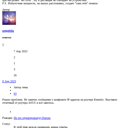
при настройке "на столе". Ну и дистанция не совпадает на устройствах.
P.S. Избыточная мощность, на малых расстояниях, создает "сама себе" помехи.
Автор
netgoblin
новичок
7 Апр 2023
2
1
3
26
8 Апр 2023
Автор темы
#3
Решил проблему. Не заметил сообщение о конфликте IP-адресов на роутере Keenetic. Выставил
отличный от роутера ASUS и всё завелось.
Реакции:
На это отреагировал(а)
fAntom
Статус
В этой теме нельзя размещать новые ответы.