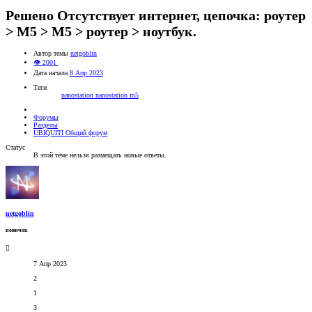
Решено
Отсутствует интернет, цепочка: роутер
> M5 > M5 > роутер > ноутбук.
Автор темы
netgoblin
👁 2001
Дата начала
8 Апр 2023
Теги
nanostation
nanostation m5
Форумы
Разделы
UBIQUITI Общий форум
Статус
В этой теме нельзя размещать новые ответы.
netgoblin
новичок
7 Апр 2023
2
1
3