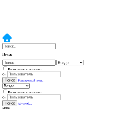
Поиск
Искать только в заголовках
От:
Поиск
Расширенный поиск…
Искать только в заголовках
От:
Поиск
Advanced…
Меню