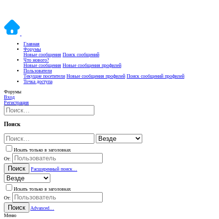
Главная
Форумы
Новые сообщения
Поиск сообщений
Что нового?
Новые сообщения
Новые сообщения профилей
Пользователи
Текущие посетители
Новые сообщения профилей
Поиск сообщений профилей
Точка доступа
Форумы
Вход
Регистрация
Поиск
Искать только в заголовках
От:
Поиск
Расширенный поиск…
Искать только в заголовках
От:
Поиск
Advanced…
Меню