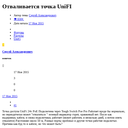
Отваливается точка UniFI
Автор темы
Сергей Александрович
👁 6584
Дата начала
17 Ноя 2015
Форумы
Разделы
UniFi
С
Сергей Александрович
новичок
17 Ноя 2015
3
0
0
17 Ноя 2015
#1
Точка доступа UniFi 24v PoE Подключена через Tough Switch Poe Pro Работает вроде бы нормально,
но периодически может "отвалиться " зеленый индикатор горит, оранжевый нет. После как
выдернешь кабель и снова подключишь работает (может работать и несколько дней, а потом опять
отвалится) Расстояние около 50 м, Разные порты пробовал и другие точки рабочие подключал.
Причина как-буд то в кабеле, но что может быть?