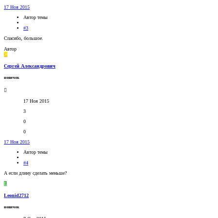
17 Ноя 2015
Автор темы
#3
Спасибо, большое.
Автор
С
Сергей Александрович
новичок
17 Ноя 2015
3
0
0
17 Ноя 2015
Автор темы
#4
А если длину сделать меньше?
L
Leonid2712
новичок