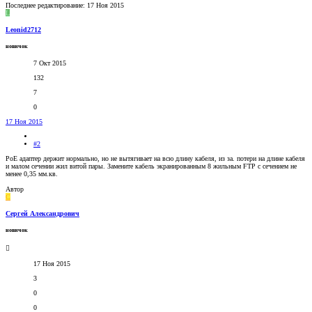
Последнее редактирование:
17 Ноя 2015
L
Leonid2712
новичок
7 Окт 2015
132
7
0
17 Ноя 2015
#2
PoE адаптер держит нормально, но не вытягивает на всю длину кабеля, из за. потери на длине кабеля
и малом сечении жил витой пары. Замените кабель экранированным 8 жильным FTP с сечением не
менее 0,35 мм.кв.
Автор
С
Сергей Александрович
новичок
17 Ноя 2015
3
0
0