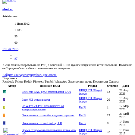
ubnt.su
Administrator
1 Июн 2012
1.635
55
60
19 Ноя 2015
#7
А ещё можно попробовать не РоЕ, а обычный БП на нужное напряжение и ток побольше. Возможно
он "продавит"ваш кабель с минимальными потерями.
Войдите или зарегистрируйтесь для ответа.
Поделиться:
Facebook
Twitter
Reddit
Pinterest
Tumblr
WhatsApp
Электронная почта
Поделиться
Ссылка
Автор
Похожие темы
Раздел
Ответов
Дата
UBIQUITI Общий
28 Апр
M
LiteBeam 5AC-gen2 отваливается LAN
12
форум
2023
UBIQUITI Общий
15 Апр
F
Loco M2 отваливается
20
форум
2023
USW-Pro-24-PoE отваливается от
17 Мар
S
UniFi
1
контроллера и сети
2023
30 Май
E
Отваливается точка без видимых причин.
UniFi
13
2019
14 Июн
D
Отваливается точка Unifi ap LR
UniFi
8
2018
Время от времени отваливается точка loco
UBIQUITI Общий
13 Июн
37
m5
форум
2017