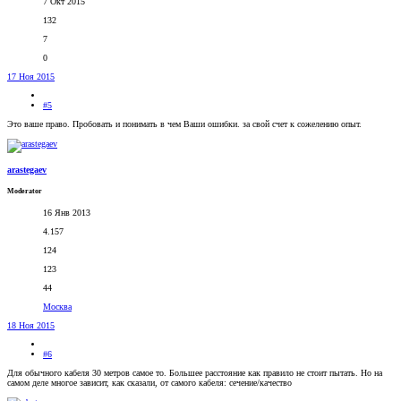
7 Окт 2015
132
7
0
17 Ноя 2015
#5
Это ваше право. Пробовать и понимать в чем Ваши ошибки. за свой счет к сожелению опыт.
arastegaev
Moderator
16 Янв 2013
4.157
124
123
44
Москва
18 Ноя 2015
#6
Для обычного кабеля 30 метров самое то. Большее расстояние как правило не стоит пытать. Но на
самом деле многое зависит, как сказали, от самого кабеля: сечение/качество