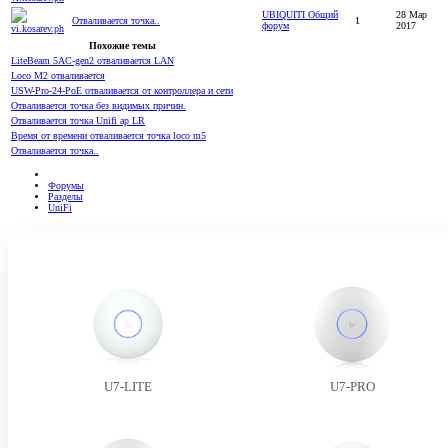
UBIQUITI Общий
28 Мар
Отваливается точка..
1
форум
2017
Похожие темы
LiteBeam 5AC-gen2 отваливается LAN
Loco M2 отваливается
USW-Pro-24-PoE отваливается от контроллера и сети
Отваливается точка без видимых причин.
Отваливается точка Unifi ap LR
Время от времени отваливается точка loco m5
Отваливается точка..
Форумы
Разделы
UniFi
U7-LITE
U7-PRO