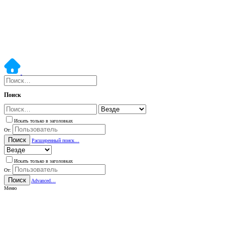
Поиск
Искать только в заголовках
От:
Поиск
Расширенный поиск…
Искать только в заголовках
От:
Поиск
Advanced…
Меню