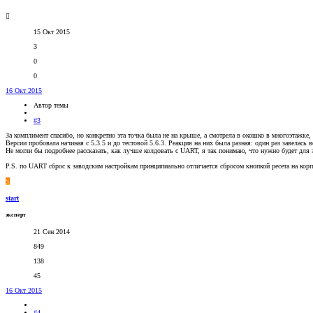
15 Окт 2015
3
0
0
16 Окт 2015
Автор темы
#3
За комплимент спасибо, но конкретно эта точка была не на крыше, а смотрела в окошко в многоэтажке, 
Версии пробовала начиная с 5.3.5 и до тестовой 5.6.3. Реакция на них была разная: один раз завелас
Не могли бы подробнее рассказать, как лучше колдовать с UART, я так понимаю, что нужно будет для э
P.S. по UART сброс к заводским настройкам принципиально отличается сбросом кнопкой ресета на корпу
S
start
эксперт
21 Сен 2014
849
138
45
16 Окт 2015
#4