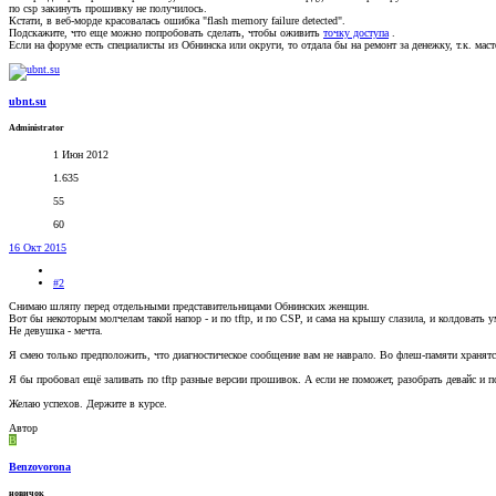
по csp закинуть прошивку не получилось.
Кстати, в веб-морде красовалась ошибка "flash memory failure detected".
Подскажите, что еще можно попробовать сделать, чтобы оживить
точку доступа
.
Если на форуме есть специалисты из Обнинска или округи, то отдала бы на ремонт за денежку, т.к. масте
ubnt.su
Administrator
1 Июн 2012
1.635
55
60
16 Окт 2015
#2
Снимаю шляпу перед отдельными представительницами Обнинских женщин.
Вот бы некоторым молчелам такой напор - и по tftp, и по CSP, и сама на крышу слазила, и колдовать ум
Не девушка - мечта.
Я смею только предположить, что диагностическое сообщение вам не наврало. Во флеш-памяти хранятся
Я бы пробовал ещё заливать по tftp разные версии прошивок. А если не поможет, разобрать девайс и 
Желаю успехов. Держите в курсе.
Автор
B
Benzovorona
новичок