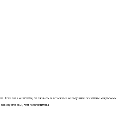
зке. Если она с ошибками, то оживить её возмжно и не получится без замены микросхемы.
usb (ну или сом-, чем подключитесь).