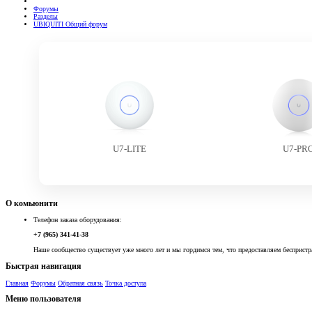
Форумы
Разделы
UBIQUITI Общий форум
U7-LITE
U7-PR
О комьюнити
Телефон заказа оборудования:
+7 (965) 341-41-38
Наше сообщество существует уже много лет и мы гордимся тем, что предоставляем беспристр
Быстрая навигация
Главная
Форумы
Обратная связь
Точка доступа
Меню пользователя