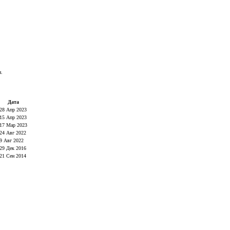
и.
Дата
28 Апр 2023
15 Апр 2023
17 Мар 2023
24 Авг 2022
9 Авг 2022
29 Дек 2016
21 Сен 2014