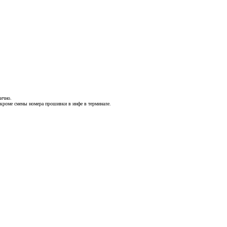
лично.
о, кроме смены номера прошивки в инфе в терминале.