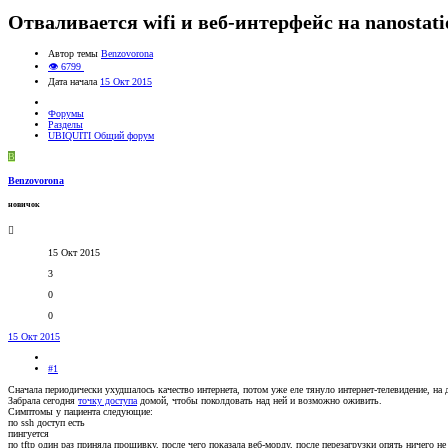
Отваливается wifi и веб-интерфейс на nanostat
Автор темы
Benzovorona
👁 6799
Дата начала
15 Окт 2015
Форумы
Разделы
UBIQUITI Общий форум
B
Benzovorona
новичок
15 Окт 2015
3
0
0
15 Окт 2015
#1
Сначала периодически ухудшалось качество интернета, потом уже еле тянуло интернет-телевидение, на д
Забрала сегодня
точку доступа
домой, чтобы поколдовать над ней и возможно оживить.
Симптомы у пациента следующие:
по ssh доступ есть
пингуется
по tftp один раз приняла прошивку, после чего показала веб-морду, после перезагрузки опять ничего не