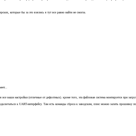
рских, которые бы за это взялись я тут все равно найти не смогла.
еет...
 все ваши настройки (отличные от дефолтных). кроме того, эта файловая система монтируется при загру
подключаться к UART-интерфейсу. Там есть команды сброса к заводским, плюс можно залить прошивку по 