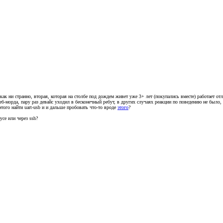
как ни странно, вторая, которая на столбе под дождем живет уже 3+ лет (покупались вместе) работает от
ь веб-морда, пару раз девайс уходил в бесконечный ребут, в других случаях реакции по поведению не был
того найти uart-usb и и дальше пробовать что-то вроде
этого
?
се или через ssh?