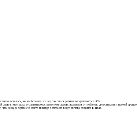
чки не осталось, но им больше 3-х лет, так что я решила не пробовать с XW.
ой опыт в этом пока ограничивается ремонтом старых адаптеров от мобилок, джостиками и прочей ерундо
 что живу в деревне и никто никогда в глаза не видел ничего сложнее D-linkа.