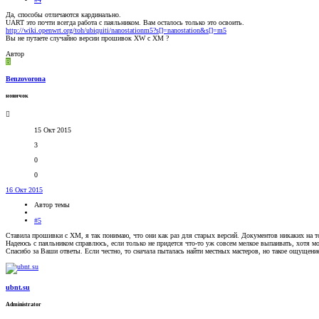
Да, способы отличаются кардинально.
UART это почти всегда работа с паяльником. Вам осталось только это освоить.
http://wiki.openwrt.org/toh/ubiquiti/nanostationm5?s[]=nanostation&s[]=m5
Вы не путаете случайно версии прошивок XW c XM ?
Автор
B
Benzovorona
новичок
15 Окт 2015
3
0
0
16 Окт 2015
Автор темы
#5
Ставила прошивки с XM, я так понимаю, что они как раз для старых версий. Документов никаких на то
Надеюсь с паяльником справлюсь, если только не придется что-то уж совсем мелкое выпаивать, хотя м
Спасибо за Ваши ответы. Если честно, то сначала пыталась найти местных мастеров, но такое ощущение,
ubnt.su
Administrator