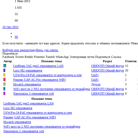
1 Июн 2012
1.635
55
60
20 Окт 2015
#6
Если получится - напишите тут ваш адресок. Будем предлагать отослать в обнинск поломавшиеся Убик
Войдите или зарегистрируйтесь для ответа.
Поделиться:
Facebook
Twitter
Reddit
Pinterest
Tumblr
WhatsApp
Электронная почта
Поделиться
Ссылка
Автор
Похожие темы
Раздел
Ответов
M
LiteBeam 5AC-gen2 отваливается LAN
UBIQUITI Общий форум
12
F
Loco M2 отваливается
UBIQUITI Общий форум
20
S
USW-Pro-24-PoE отваливается от контроллера и сети
UniFi
1
A
Решено
UAP-AC-Pro отваливается WIFI
UniFi
2
А
Hiwatch отваливается
Другое
3
Z
WiFi мост из 2 NS5 постоянно отваливается от провайдера
UBIQUITI Общий форум
4
P
Nanostation 2 отваливается wifi
UBIQUITI Общий форум
0
Похожие темы
LiteBeam 5AC-gen2 отваливается LAN
Loco M2 отваливается
USW-Pro-24-PoE отваливается от контроллера и сети
Решено
UAP-AC-Pro отваливается WIFI
Hiwatch отваливается
WiFi мост из 2 NS5 постоянно отваливается от провайдера
Nanostation 2 отваливается wifi