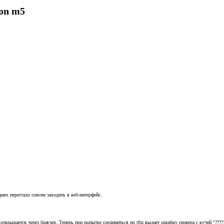
ion m5
нях перестало совсем заходить в веб-интерфейс.
 открывается через браузер. Теперь при попытке соединиться по tftp выдает ошибку сервера с кучей "????