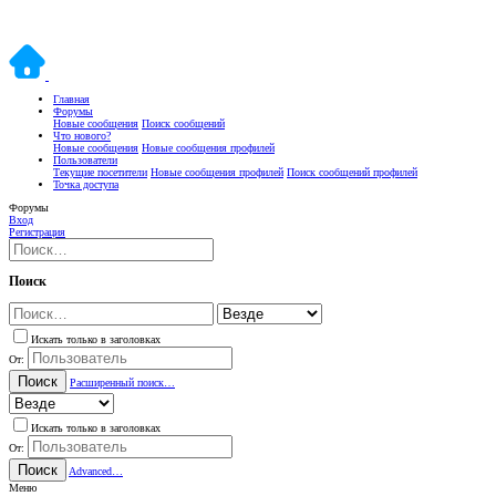
Главная
Форумы
Новые сообщения
Поиск сообщений
Что нового?
Новые сообщения
Новые сообщения профилей
Пользователи
Текущие посетители
Новые сообщения профилей
Поиск сообщений профилей
Точка доступа
Форумы
Вход
Регистрация
Поиск
Искать только в заголовках
От:
Поиск
Расширенный поиск…
Искать только в заголовках
От:
Поиск
Advanced…
Меню