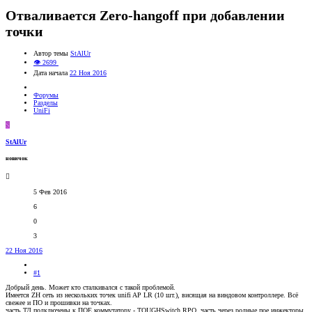
Отваливается Zero-hangoff при добавлении
точки
Автор темы
StAlUr
👁 2699
Дата начала
22 Ноя 2016
Форумы
Разделы
UniFi
S
StAlUr
новичок
5 Фев 2016
6
0
3
22 Ноя 2016
#1
Добрый день. Может кто сталкивался с такой проблемой.
Имеется ZH сеть из нескольких точек unifi AP LR (10 шт.), висящая на виндовом контроллере. Всё
свежее и ПО и прошивки на точках.
часть ТД подключены к ПОЕ коммутатору - TOUGHSwitch RPO. часть через родные пое инжекторы.