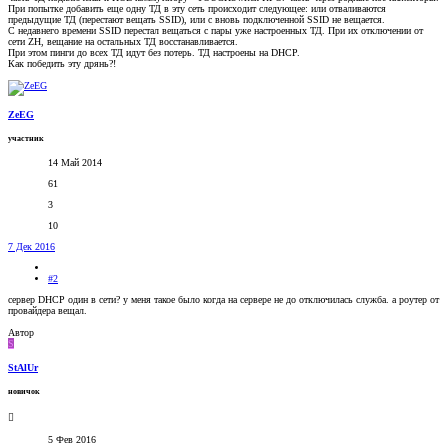
При попытке добавить еще одну ТД в эту сеть происходит следующее: или отваливаются
предыдущие ТД (перестают вещать SSID), или с вновь подключенной SSID не вещается.
С недавнего времени SSID перестал вещаться с пары уже настроенных ТД. При их отключении от
сети ZH, вещание на остальных ТД восстанавливается.
При этом пинги до всех ТД идут без потерь. ТД настроены на DHCP.
Как победить эту дрянь?!
ZeEG
участник
14 Май 2014
61
3
10
7 Дек 2016
#2
сервер DHCP один в сети? у меня такое было когда на сервере не до отключилась служба. а роутер от
провайдера вещал.
Автор
S
StAlUr
новичок
5 Фев 2016