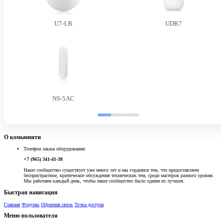
U7-LR
UDR7
NS-5AC
О комьюнити
Телефон заказа оборудования:
+7 (965) 341-41-38
Наше сообщество существует уже много лет и мы гордимся тем, что предоставляем
беспристрастное, критическое обсуждение технических тем, среди мастеров разного уровня.
Мы работаем каждый день, чтобы наше сообщество было одним из лучших.
Быстрая навигация
Главная
Форумы
Обратная связь
Точка доступа
Меню пользователя