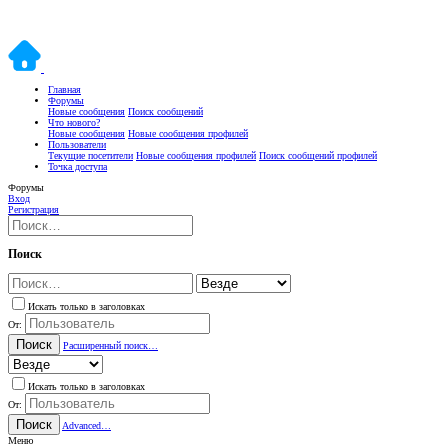
Главная
Форумы
Новые сообщения
Поиск сообщений
Что нового?
Новые сообщения
Новые сообщения профилей
Пользователи
Текущие посетители
Новые сообщения профилей
Поиск сообщений профилей
Точка доступа
Форумы
Вход
Регистрация
Поиск
Искать только в заголовках
От:
Поиск
Расширенный поиск…
Искать только в заголовках
От:
Поиск
Advanced…
Меню