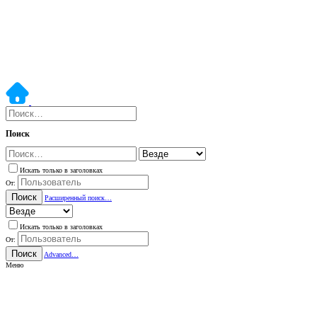
Поиск
Искать только в заголовках
От:
Поиск
Расширенный поиск…
Искать только в заголовках
От:
Поиск
Advanced…
Меню