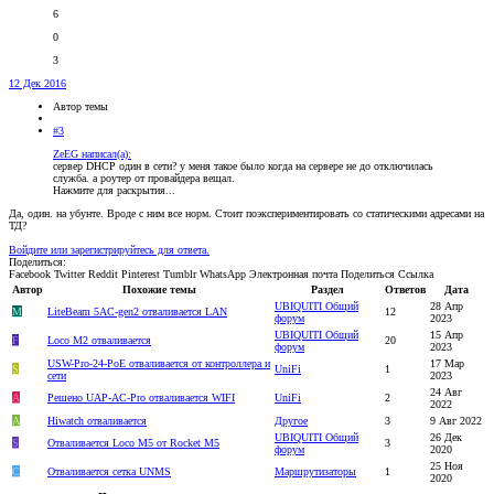
6
0
3
12 Дек 2016
Автор темы
#3
ZeEG написал(а):
сервер DHCP один в сети? у меня такое было когда на сервере не до отключилась
служба. а роутер от провайдера вещал.
Нажмите для раскрытия...
Да, один. на убунте. Вроде с ним все норм. Стоит поэкспериментировать со статическими адресами на
ТД?
Войдите или зарегистрируйтесь для ответа.
Поделиться:
Facebook
Twitter
Reddit
Pinterest
Tumblr
WhatsApp
Электронная почта
Поделиться
Ссылка
Автор
Похожие темы
Раздел
Ответов
Дата
UBIQUITI Общий
28 Апр
M
LiteBeam 5AC-gen2 отваливается LAN
12
форум
2023
UBIQUITI Общий
15 Апр
F
Loco M2 отваливается
20
форум
2023
USW-Pro-24-PoE отваливается от контроллера и
17 Мар
S
UniFi
1
сети
2023
24 Авг
A
Решено
UAP-AC-Pro отваливается WIFI
UniFi
2
2022
А
Hiwatch отваливается
Другое
3
9 Авг 2022
UBIQUITI Общий
26 Дек
S
Отваливается Loco M5 от Rocket M5
3
форум
2020
25 Ноя
C
Отваливается сетка UNMS
Маршрутизаторы
1
2020