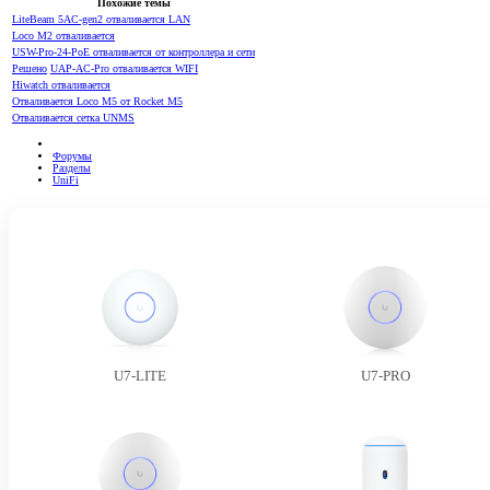
Похожие темы
LiteBeam 5AC-gen2 отваливается LAN
Loco M2 отваливается
USW-Pro-24-PoE отваливается от контроллера и сети
Решено
UAP-AC-Pro отваливается WIFI
Hiwatch отваливается
Отваливается Loco M5 от Rocket M5
Отваливается сетка UNMS
Форумы
Разделы
UniFi
U7-LITE
U7-PRO