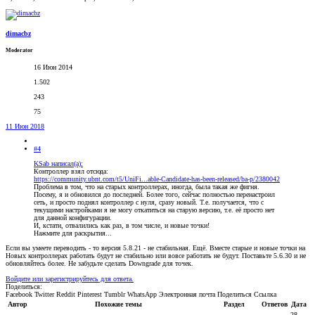
dimacbz
Moderator
16 Июн 2014
1.502
243
75
11 Июн 2018
#4
KSab написал(а):
Контроллер взял отсюда:
https://community.ubnt.com/t5/UniFi...able-Candidate-has-been-released/ba-p/2380042
Проблема в том, что на старых контроллерах, иногда, была такая же фигня.
Посему, я и обновился до последней. Более того, сейчас полностью перенастроил
сеть, и просто поднял контроллер с нуля, сразу новый. Т.е. получается, что с
текущими настройками я не могу откатиться на старую версию, т.е. её просто нет
для данной конфигурации.
И, кстати, отвалились как раз, в том числе, и новые точки!
Нажмите для раскрытия...
Если вы умеете переводить - то версия 5.8.21 - не стабильная. Ещё. Вместе старые и новые точки на
Новых контроллерах работать будут не стабильно или вовсе работать не будут. Поставьте 5.6.30 и не
обновляйтесь более. Не забудьте сделать Downgrade для точек.
Войдите или зарегистрируйтесь для ответа.
Поделиться:
Facebook
Twitter
Reddit
Pinterest
Tumblr
WhatsApp
Электронная почта
Поделиться
Ссылка
Автор
Похожие темы
Раздел
Ответов
Дата
28