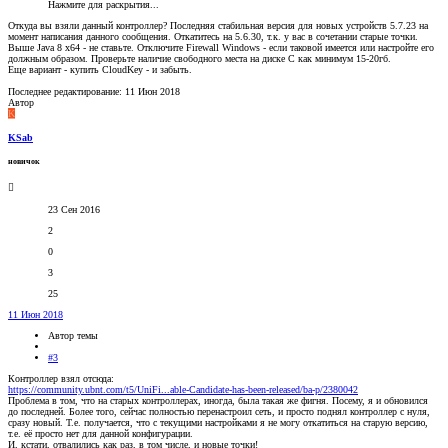
Нажмите для раскрытия...
Откуда вы взяли данный контроллер? Последняя стабильная версия для новых устройств 5.7.23 на
момент написания данного сообщения. Откатитесь на 5.6.30, т.к. у вас в сочетании старые точки.
Выше Java 8 x64 - не ставьте. Отключите Firewall Windows - если таковой имеется или настройте его
должным образом. Проверьте наличие свободного места на диске С как минимум 15-20гб.
Еще вариант - купить CloudKey - и забыть.
Последнее редактирование:
11 Июн 2018
Автор
K
KSab
новичок
23 Сен 2016
2
0
3
25
11 Июн 2018
Автор темы
#3
Контроллер взял отсюда:
https://community.ubnt.com/t5/UniFi...able-Candidate-has-been-released/ba-p/2380042
Проблема в том, что на старых контроллерах, иногда, была такая же фигня. Посему, я и обновился
до последней. Более того, сейчас полностью перенастроил сеть, и просто поднял контроллер с нуля,
сразу новый. Т.е. получается, что с текущими настройками я не могу откатиться на старую версию,
т.е. её просто нет для данной конфигурации.
И, кстати, отвалились как раз, в том числе, и новые точки!