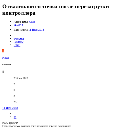
Отваливаются точки после перезагрузки
контроллера
Автор темы
KSab
👁 4225
Дата начала
11 Июн 2018
Форумы
Разделы
UniFi
K
KSab
новичок
23 Сен 2016
2
0
3
25
11 Июн 2018
#1
Всем привет!
Есть проблема, которая уже возникает уже не первый раз.