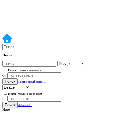
Поиск
Искать только в заголовках
От:
Поиск
Расширенный поиск…
Искать только в заголовках
От:
Поиск
Advanced…
Меню