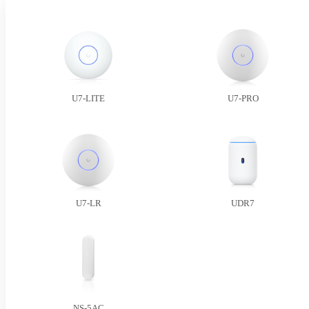
U7-LITE
U7-PRO
U7-LR
UDR7
NS-5AC