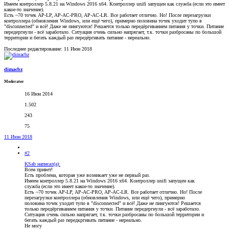
Имеем контроллер 5.8.21 на Windows 2016 x64. Контроллер unifi запущен как служба (если это имеет
какое-то значение).
Есть ~70 точек AP-LP, AP-AC-PRO, AP-AC-LR. Все работает отлично. Но! После перезагрузки
контроллера (обновления Windows, или ещё чего), примерно половина точек уходит тупо в
"disconnected" и всё! Даже не пингуются! Решается только передёргиванием питания у точки. Питание
передергнули - всё заработало. Ситуация очень сильно напрягает, т.к. точки разбросаны по большой
территории и бегать каждый раз передёргивать питание - нереально.
Последнее редактирование:
11 Июн 2018
dimacbz
Moderator
16 Июн 2014
1.502
243
75
11 Июн 2018
#2
KSab написал(а):
Всем привет!
Есть проблема, которая уже возникает уже не первый раз.
Имеем контроллер 5.8.21 на Windows 2016 x64. Контроллер unifi запущен как
служба (если это имеет какое-то значение).
Есть ~70 точек AP-LP, AP-AC-PRO, AP-AC-LR. Все работает отлично. Но! После
перезагрузки контроллера (обновления Windows, или ещё чего), примерно
половина точек уходит тупо в "disconnected" и всё! Даже не пингуются! Решается
только передёргиванием питания у точки. Питание передергнули - всё заработало.
Ситуация очень сильно напрягает, т.к. точки разбросаны по большой территории и
бегать каждый раз передкргивать питание - нереально.
Не могу