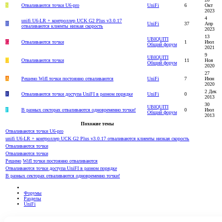
S
Отваливаются точки U6-pro
UniFi
6
Окт
2023
4
unifi U6-LR + контроллер UCK G2 Plus v3.0.17
R
UniFi
37
Апр
отваливаются клиенты низкая скорость
2023
13
UBIQUITI
G
Отваливаются точки
1
Июл
Общий форум
2021
9
UBIQUITI
R
Отваливаются точки
11
Ноя
Общий форум
2020
27
A
Решено
WifI точки постоянно отваливаются
UniFi
7
Июн
2020
2 Дек
R
Отваливаются точки доступа UniFI в разном порядке
UniFi
0
2013
30
UBIQUITI
F
В разных секторах отваливаются одновременно точки!
0
Июл
Общий форум
2013
Похожие темы
Отваливаются точки U6-pro
unifi U6-LR + контроллер UCK G2 Plus v3.0.17 отваливаются клиенты низкая скорость
Отваливаются точки
Отваливаются точки
Решено
WifI точки постоянно отваливаются
Отваливаются точки доступа UniFI в разном порядке
В разных секторах отваливаются одновременно точки!
Форумы
Разделы
UniFi