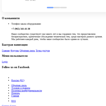
О комьюнити
Телефон заказа оборудования:
+7 (965) 341-41-38
Наше сообщество существует уже много лет и мы гордимся тем, что предоставляем
беспристрастное, критическое обсуждение технических тем, среди мастеров разного уровня.
Мы работаем каждый день, чтобы наше сообщество было одним из лучших.
Быстрая навигация
Главная
Форумы
Обратная связь
Точка доступа
Меню пользователя
Login
Follow us on Facebook
Russian (RU)
Обратная связь
Условия и правила
Политика конфиденциальности
Помощь
Главная
RSS
Сверху
Снизу