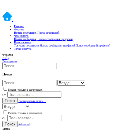
Главная
Форумы
Новые сообщения
Поиск сообщений
Что нового?
Новые сообщения
Новые сообщения профилей
Пользователи
Текущие посетители
Новые сообщения профилей
Поиск сообщений профилей
Точка доступа
Форумы
Вход
Регистрация
Поиск
Искать только в заголовках
От:
Поиск
Расширенный поиск…
Искать только в заголовках
От:
Поиск
Advanced…
Меню