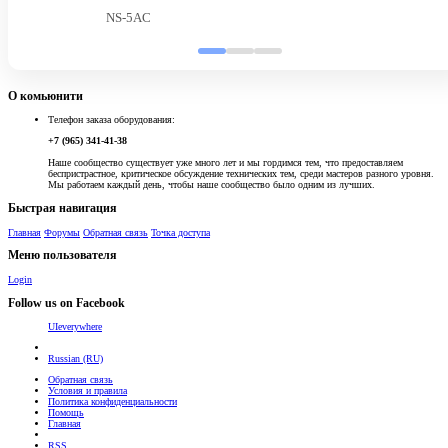
NS-5AC
О комьюнити
Телефон заказа оборудования:
+7 (965) 341-41-38
Наше сообщество существует уже много лет и мы гордимся тем, что предоставляем
беспристрастное, критическое обсуждение технических тем, среди мастеров разного уровня.
Мы работаем каждый день, чтобы наше сообщество было одним из лучших.
Быстрая навигация
Главная
Форумы
Обратная связь
Точка доступа
Меню пользователя
Login
Follow us on Facebook
UIeverywhere
Russian (RU)
Обратная связь
Условия и правила
Политика конфиденциальности
Помощь
Главная
RSS