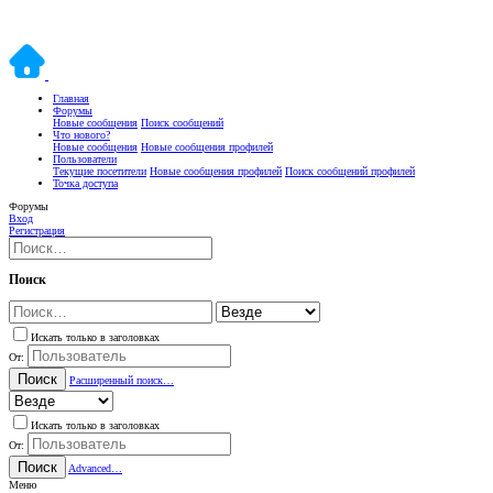
Главная
Форумы
Новые сообщения
Поиск сообщений
Что нового?
Новые сообщения
Новые сообщения профилей
Пользователи
Текущие посетители
Новые сообщения профилей
Поиск сообщений профилей
Точка доступа
Форумы
Вход
Регистрация
Поиск
Искать только в заголовках
От:
Поиск
Расширенный поиск…
Искать только в заголовках
От:
Поиск
Advanced…
Меню