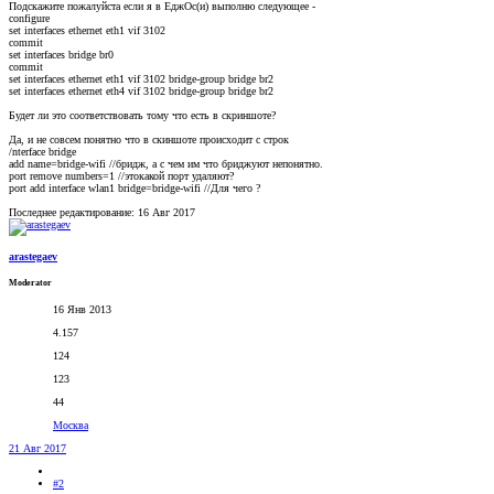
Подскажите пожалуйста если я в ЕджОс(и) выполню следующее -
configure
set interfaces ethernet eth1 vif 3102
commit
set interfaces bridge br0
commit
set interfaces ethernet eth1 vif 3102 bridge-group bridge br2
set interfaces ethernet eth4 vif 3102 bridge-group bridge br2
Будет ли это соответствовать тому что есть в скриншоте?
Да, и не совсем понятно что в скиншоте происходит с строк
/nterface bridge
add name=bridge-wifi //бридж, а с чем им что бриджуют непонятно.
port remove numbers=1 //этокакой порт удаляют?
port add interface wlan1 bridge=bridge-wifi //Для чего ?
Последнее редактирование:
16 Авг 2017
arastegaev
Moderator
16 Янв 2013
4.157
124
123
44
Москва
21 Авг 2017
#2