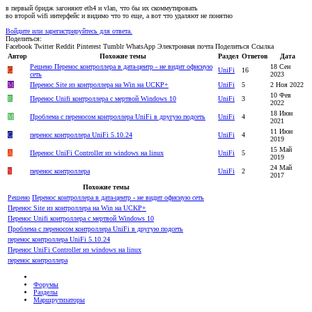
в первый бридж загоняют eth4 и vlan, что бы их скоммутировать
во второй wifi интерфейс и видимо что то еще, а вот что удаляют не понятно
Войдите или зарегистрируйтесь для ответа.
Поделиться:
Facebook
Twitter
Reddit
Pinterest
Tumblr
WhatsApp
Электронная почта
Поделиться
Ссылка
Автор
Похожие темы
Раздел
Ответов
Дата
Решено
Перенос контроллера в дата-центр - не видит офисную
18 Сен
G
UniFi
16
сеть
2023
M
Перенос Site из контроллера на Win на UCKP+
UniFi
5
2 Ноя 2022
10 Фев
R
Перенос Unifi контроллера с мертвой Windows 10
UniFi
3
2022
18 Июн
M
Проблема с переносом контроллера UniFi в другую подсеть
UniFi
4
2021
11 Июн
G
перенос контроллера UniFi 5.10.24
UniFi
4
2019
15 Май
A
Перенос UniFi Controller из windows на linux
UniFi
5
2019
24 Май
S
перенос контроллера
UniFi
2
2017
Похожие темы
Решено
Перенос контроллера в дата-центр - не видит офисную сеть
Перенос Site из контроллера на Win на UCKP+
Перенос Unifi контроллера с мертвой Windows 10
Проблема с переносом контроллера UniFi в другую подсеть
перенос контроллера UniFi 5.10.24
Перенос UniFi Controller из windows на linux
перенос контроллера
Форумы
Разделы
Маршрутизаторы