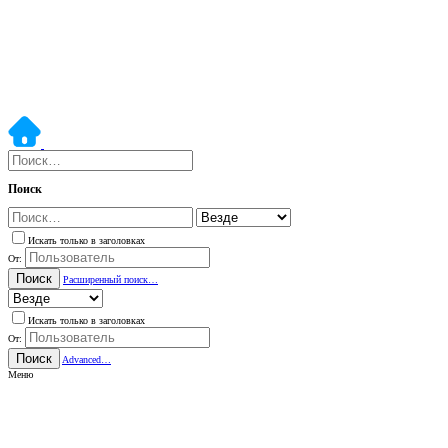
Поиск
Искать только в заголовках
От:
Поиск
Расширенный поиск…
Искать только в заголовках
От:
Поиск
Advanced…
Меню