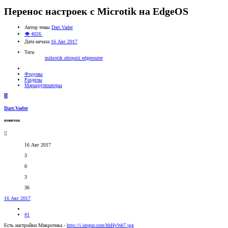
Перенос настроек с Microtik на EdgeOS
Автор темы
Dart.Vader
👁 4026
Дата начала
16 Авг 2017
Теги
mikrotik
ubiquiti edgerouter
Форумы
Разделы
Маршрутизаторы
D
Dart.Vader
новичок
16 Авг 2017
3
0
3
36
16 Авг 2017
#1
Есть настройки Микротика -
http://i.imgur.com/hhHyWe7.jpg