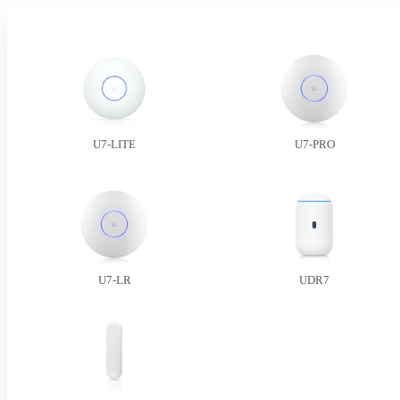
U7-LITE
U7-PRO
U7-LR
UDR7