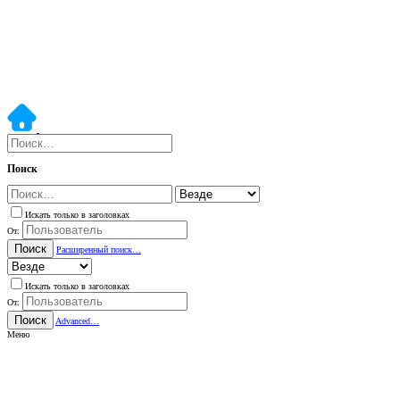
Поиск
Искать только в заголовках
От:
Поиск
Расширенный поиск…
Искать только в заголовках
От:
Поиск
Advanced…
Меню