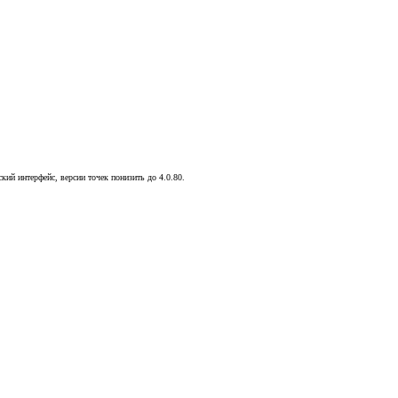
кий интерфейс, версии точек понизить до 4.0.80.