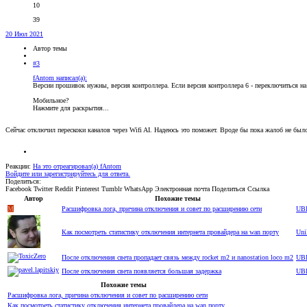
10
39
20 Июл 2021
Автор темы
#3
fAntom написал(а):
Версии прошивок нужны, версия контроллера. Если версия контроллера 6 - переключиться на 
Мобильное?
Нажмите для раскрытия...
Сейчас отключил перескоки каналов через Wifi AI. Надеюсь это поможет. Вроде бы пока жалоб не было
Реакции:
На это отреагировал(а)
fAntom
Войдите или зарегистрируйтесь для ответа.
Поделиться:
Facebook
Twitter
Reddit
Pinterest
Tumblr
WhatsApp
Электронная почта
Поделиться
Ссылка
Автор
Похожие темы
M
Расшифровка лога, причина отключения и совет по расширению сети
UBI
Как посмотреть статистику отключения интернета провайдера на wan порту
Uni
После отключения света пропадает связь между rocket m2 и nanostation loco m2
UBI
После отключения света появляется большая задержка
UBI
Похожие темы
Расшифровка лога, причина отключения и совет по расширению сети
Как посмотреть статистику отключения интернета провайдера на wan порту