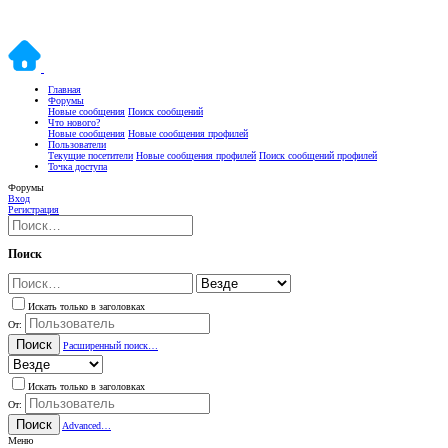
Главная
Форумы
Новые сообщения
Поиск сообщений
Что нового?
Новые сообщения
Новые сообщения профилей
Пользователи
Текущие посетители
Новые сообщения профилей
Поиск сообщений профилей
Точка доступа
Форумы
Вход
Регистрация
Поиск
Искать только в заголовках
От:
Поиск
Расширенный поиск…
Искать только в заголовках
От:
Поиск
Advanced…
Меню