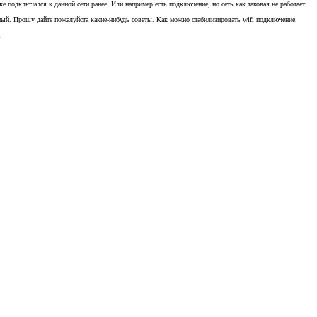
 подключался к данной сети ранее. Или например есть подключение, но сеть как таковая не работает.
ьный. Прошу дайте пожалуйста какие-нибудь советы. Как можно стабилизировать wifi подключение.
.