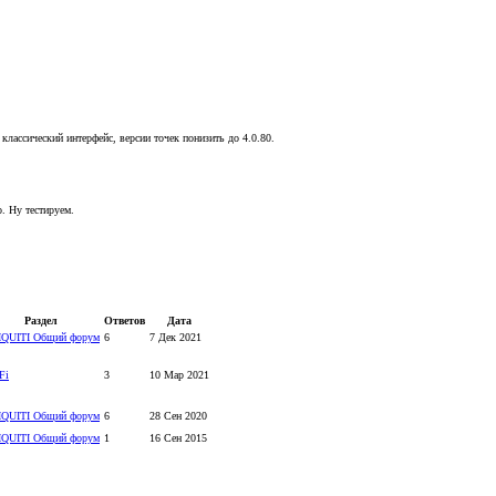
классический интерфейс, версии точек понизить до 4.0.80.
. Ну тестируем.
Раздел
Ответов
Дата
QUITI Общий форум
6
7 Дек 2021
Fi
3
10 Мар 2021
QUITI Общий форум
6
28 Сен 2020
QUITI Общий форум
1
16 Сен 2015