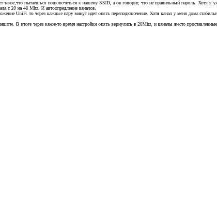
 такое,что пытаешься подключиться к нашему SSID, а он говорит, что не правильный пароль. Хотя я уже
ла с 20 на 40 Mhz. И автоопредление каналов.
иложение UniFi то через каждые пару минут идет опять переподключение. Хотя канал у меня дома стабил
иншоте. В итоге через какое-то время настройки опять вернулись в 20Mhz, и каналы жесто проставленные