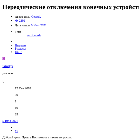
Переодические отключения конечных устройств
Автор темы
Georgiy
👁 2292
Дата начала
5 Июл 2021
Теги
unifi mesh
Форумы
Разделы
UniFi
G
Georgiy
участник
12 Сен 2018
30
1
10
39
5 Июл 2021
#1
Добрый день. Прошу Вас помочь с таким вопросом.