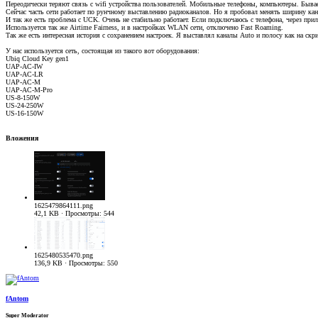
Переодически теряют связь с wifi устройства пользователей. Мобильные телефоны, компьютеры. Бывает
Сейчас часть сети работает по рунчному выставлению радиоканалов. Но я пробовал менять ширину кана
И так же есть проблема с UCK. Очень не стабильно работает. Если подключаюсь с телефона, через пр
Используется так же Airtime Fairness, и в настройках WLAN сети, отключено Fast Roaming.
Так же есть интересная история с сохранением настроек. Я выставлял каналы Auto и полосу как на скр
У нас используется сеть, состоящая из такого вот оборудования:
Ubiq Cloud Key gen1
UAP-AC-IW
UAP-AC-LR
UAP-AC-M
UAP-AC-M-Pro
US-8-150W
US-24-250W
US-16-150W
Вложения
1625479864111.png
42,1 KB · Просмотры: 544
1625480535470.png
136,9 KB · Просмотры: 550
fAntom
Super Moderator