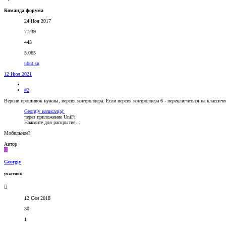
Команда форума
24 Ноя 2017
7.239
443
5.065
ubnt.su
12 Июл 2021
#2
Версии прошивок нужны, версия контроллера. Если версия контроллера 6 - переключиться на классичес
Georgiy написал(а):
через приложение UniFi
Нажмите для раскрытия...
Мобильное?
Автор
G
Georgiy
участник
12 Сен 2018
30
1