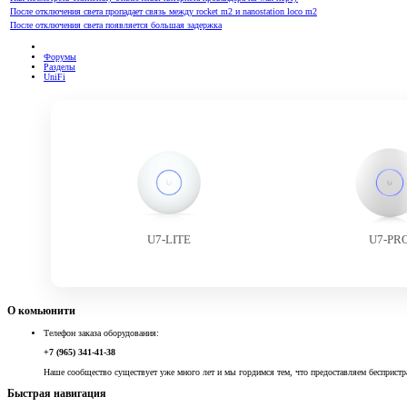
После отключения света пропадает связь между rocket m2 и nanostation loco m2
После отключения света появляется большая задержка
Форумы
Разделы
UniFi
U7-LITE
U7-PR
О комьюнити
Телефон заказа оборудования:
+7 (965) 341-41-38
Наше сообщество существует уже много лет и мы гордимся тем, что предоставляем беспристр
Быстрая навигация