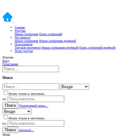
Главная
Форумы
Новые сообщения
Поиск сообщений
Что нового?
Новые сообщения
Новые сообщения профилей
Пользователи
Текущие посетители
Новые сообщения профилей
Поиск сообщений профилей
Точка доступа
Форумы
Вход
Регистрация
Поиск
Искать только в заголовках
От:
Поиск
Расширенный поиск…
Искать только в заголовках
От:
Поиск
Advanced…
Меню