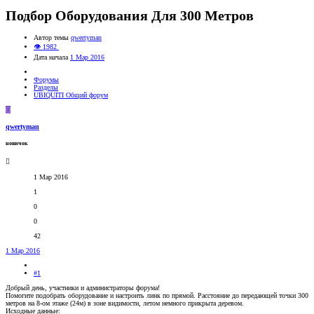
Подбор Оборудования Для 300 Метров
Автор темы
qwertyman
👁 1982
Дата начала
1 Мар 2016
Форумы
Разделы
UBIQUITI Общий форум
Q
qwertyman
новичок
1 Мар 2016
1
0
0
42
1 Мар 2016
#1
Добрый день, участники и администраторы форума!
Помогите подобрать оборудование и настроить линк по прямой. Расстояние до передающей точки 300
метров на 8-ом этаже (24м) в зоне видимости, летом немного прикрыта деревом.
Исходные данные: