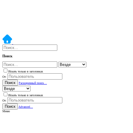
Поиск
Искать только в заголовках
От:
Поиск
Расширенный поиск…
Искать только в заголовках
От:
Поиск
Advanced…
Меню