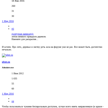
18 Янв 2016
260
31
30
1 Мар 2016
#3
qwertyman написал(а):
летом немного прикрыта деревом.
Нажмите для раскрытия...
И кстати. Про лето, деревья и листву речь шла на форуме уже не раз. Все может быть достаточно
печально.
ubnt.su
Administrator
1 Июн 2012
1.635
55
60
1 Мар 2016
#4
Чтобы пользоваться чужими беспарольным доступом, лучше всего иметь направленную (в идеале -