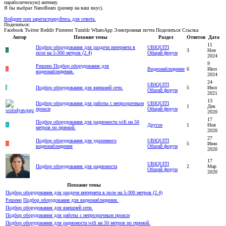
параболическую) антенну.
Я бы выбрал NanoBeam (размер на ваш вкус).
Войдите или зарегистрируйтесь для ответа.
Поделиться:
Facebook
Twitter
Reddit
Pinterest
Tumblr
WhatsApp
Электронная почта
Поделиться
Ссылка
Автор
Похожие темы
Раздел
Ответов
Дата
11
Подбор оборудования для раздачи интернета в
UBIQUITI
S
3
Ноя
поле на 5-300 метров (2.4)
Общий форум
2024
9
Решено
Подбор оборудование для
S
Видеонаблюдение
6
Июл
видеонаблюдения.
2024
24
UBIQUITI
I
Подбор оборудования для внешней сети.
5
Июл
Общий форум
2021
13
Подбор оборудования для работы с непрозрачным
UBIQUITI
1
Дек
прокси
Общий форум
2020
17
Подбор оборудования для радиомоста wifi на 50
R
Другое
1
Ноя
метров по прямой.
2020
27
Подбор оборудования для удаленного
UBIQUITI
N
5
Июн
видеонаблюдения
Общий форум
2020
17
UBIQUITI
Подбор оборудования для радиомоста
2
Мар
Общий форум
2020
Похожие темы
Подбор оборудования для раздачи интернета в поле на 5-300 метров (2.4)
Решено
Подбор оборудование для видеонаблюдения.
Подбор оборудования для внешней сети.
Подбор оборудования для работы с непрозрачным прокси
Подбор оборудования для радиомоста wifi на 50 метров по прямой.