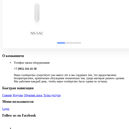
NS-5AC
О комьюнити
Телефон заказа оборудования:
+7 (965) 341-41-38
Наше сообщество существует уже много лет и мы гордимся тем, что предоставляем
беспристрастное, критическое обсуждение технических тем, среди мастеров разного уровня.
Мы работаем каждый день, чтобы наше сообщество было одним из лучших.
Быстрая навигация
Главная
Форумы
Обратная связь
Точка доступа
Меню пользователя
Login
Follow us on Facebook