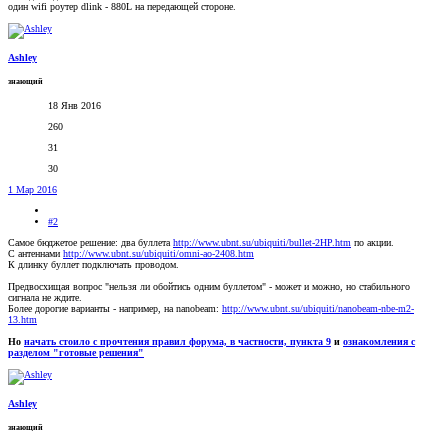
один wifi роутер dlink - 880L на передающей стороне.
Ashley
знающий
18 Янв 2016
260
31
30
1 Мар 2016
#2
Самое бюджетое решение: два буллета
http://www.ubnt.su/ubiquiti/bullet-2HP.htm
по акции.
С антеннами
http://www.ubnt.su/ubiquiti/omni-ao-2408.htm
К длинку буллет подключать проводом.
Предвосхищая вопрос "нельзя ли обойтись одним буллетом" - может и можно, но стабильного
сигнала не ждите.
Более дорогие варианты - например, на nanobeam:
http://www.ubnt.su/ubiquiti/nanobeam-nbe-m2-
13.htm
Но
начать стоило с прочтения правил форума, в частности, пункта 9
и
ознакомления с
разделом "готовые решения"
Ashley
знающий