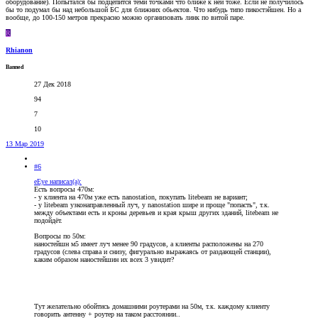
оборудование). Попытался бы подцепится теми точками что ближе к ней тоже. Если не получилось
бы то подумал бы над небольшой БС для ближних обьектов. Что нибудь типо пикостэйшен. Но а
вообще, до 100-150 метров прекрасно можно организовать линк по витой паре.
R
Rhianon
Banned
27 Дек 2018
94
7
10
13 Мар 2019
#6
eEye написал(а):
Есть вопросы 470м:
- у клиента на 470м уже есть nanostation, покупать litebeam не вариант;
- у litebeam узконаправленный луч, у nanostation шире и проще "попасть", т.к.
между объектами есть и кроны деревьев и края крыш других зданий, litebeam не
подойдёт.
Вопросы по 50м:
наностейшн м5 имеет луч менее 90 градусов, а клиенты расположены на 270
градусов (слева справа и снизу, фигурально выражаясь от раздающей станции),
каким образом наностейшин их всех 3 увидит?
Тут желательно обойтись домашними роутерами на 50м, т.к. каждому клиенту
говорить антенну + роутер на таком расстоянии..