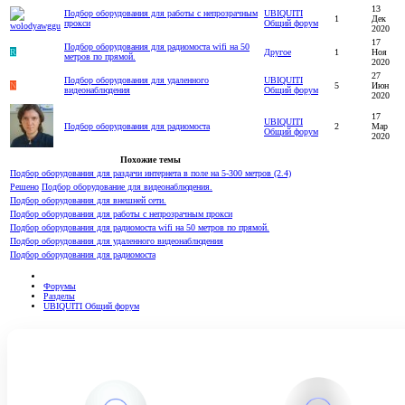
13
Подбор оборудования для работы с непрозрачным
UBIQUITI
1
Дек
прокси
Общий форум
2020
17
Подбор оборудования для радиомоста wifi на 50
R
Другое
1
Ноя
метров по прямой.
2020
27
Подбор оборудования для удаленного
UBIQUITI
N
5
Июн
видеонаблюдения
Общий форум
2020
17
UBIQUITI
Подбор оборудования для радиомоста
2
Мар
Общий форум
2020
Похожие темы
Подбор оборудования для раздачи интернета в поле на 5-300 метров (2.4)
Решено
Подбор оборудование для видеонаблюдения.
Подбор оборудования для внешней сети.
Подбор оборудования для работы с непрозрачным прокси
Подбор оборудования для радиомоста wifi на 50 метров по прямой.
Подбор оборудования для удаленного видеонаблюдения
Подбор оборудования для радиомоста
Форумы
Разделы
UBIQUITI Общий форум