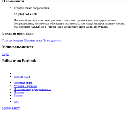
О комьюнити
Телефон заказа оборудования:
+7 (965) 341-41-38
Наше сообщество существует уже много лет и мы гордимся тем, что предоставляем
беспристрастное, критическое обсуждение технических тем, среди мастеров разного уровня.
Мы работаем каждый день, чтобы наше сообщество было одним из лучших.
Быстрая навигация
Главная
Форумы
Обратная связь
Точка доступа
Меню пользователя
Login
Follow us on Facebook
Russian (RU)
Обратная связь
Условия и правила
Политика конфиденциальности
Помощь
Главная
RSS
Сверху
Снизу