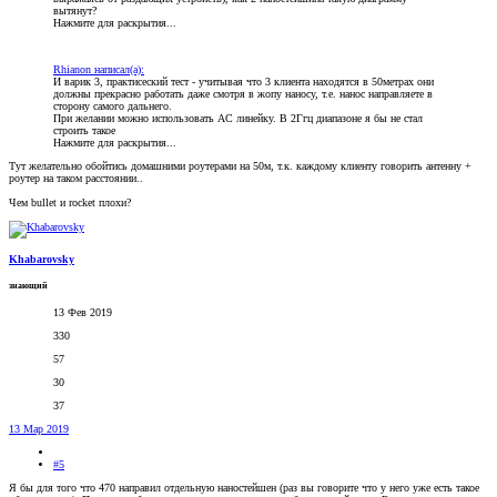
вытянут?
Нажмите для раскрытия...
Rhianon написал(а):
И варик 3, практисеский тест - учитывая что 3 клиента находятся в 50метрах они
должны прекрасно работать даже смотря в жопу наносу, т.е. нанос направляете в
сторону самого дальнего.
При желании можно использовать АС линейку. В 2Ггц диапазоне я бы не стал
строить такое
Нажмите для раскрытия...
Тут желательно обойтись домашними роутерами на 50м, т.к. каждому клиенту говорить антенну +
роутер на таком расстоянии..
Чем bullet и rocket плохи?
Khabarovsky
знающий
13 Фев 2019
330
57
30
37
13 Мар 2019
#5
Я бы для того что 470 направил отдельную наностейшен (раз вы говорите что у него уже есть такое