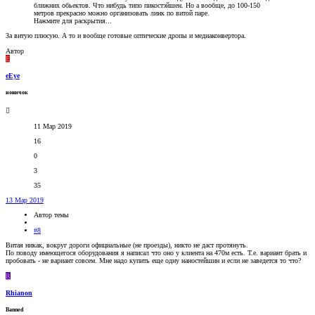
ближних обьектов. Что нибудь типо пикостэйшен. Но а вообще, до 100-150
метров прекрасно можно организовать линк по витой паре.
Нажмите для раскрытия...
За витую плюсую. А то и вообще готовые оптические дропы и медиаконвертора.
Автор
E
eEye
новичок
11 Мар 2019
16
0
3
35
13 Мар 2019
Автор темы
#8
Витая никак, вокруг дороги официальные (не проезды), никто не даст протянуть.
По поводу имеющегося оборудования я написал что оно у клиента на 470м есть. Т.е. вариант брать и
пробовать - не вариант совсем. Мне надо купить еще одну наностейшин и если не заведется то что?
R
Rhianon
Banned