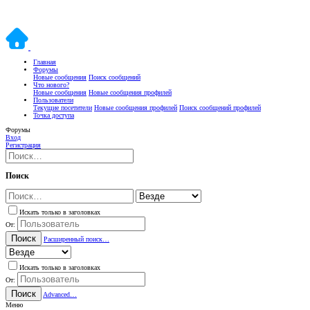
Главная
Форумы
Новые сообщения
Поиск сообщений
Что нового?
Новые сообщения
Новые сообщения профилей
Пользователи
Текущие посетители
Новые сообщения профилей
Поиск сообщений профилей
Точка доступа
Форумы
Вход
Регистрация
Поиск
Искать только в заголовках
От:
Поиск
Расширенный поиск…
Искать только в заголовках
От:
Поиск
Advanced…
Меню