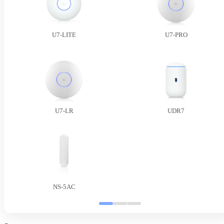
U7-LITE
U7-PRO
U7-LR
UDR7
NS-5AC