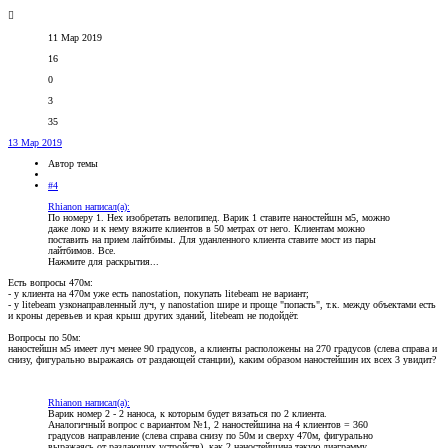
11 Мар 2019
16
0
3
35
13 Мар 2019
Автор темы
#4
Rhianon написал(а):
По номеру 1. Нех изобретать велопипед. Варик 1 ставите наностейшн м5, можно
даже локо и к нему вяжите клиентов в 50 метрах от него. Клиентам можно
поставить на прием лайтбимы. Для уданленного клиента ставите мост из пары
лайтбимов. Все.
Нажмите для раскрытия...
Есть вопросы 470м:
- у клиента на 470м уже есть nanostation, покупать litebeam не вариант;
- у litebeam узконаправленный луч, у nanostation шире и проще "попасть", т.к. между объектами есть
и кроны деревьев и края крыш других зданий, litebeam не подойдёт.
Вопросы по 50м:
наностейшн м5 имеет луч менее 90 градусов, а клиенты расположены на 270 градусов (слева справа и
снизу, фигурально выражаясь от раздающей станции), каким образом наностейшин их всех 3 увидит?
Rhianon написал(а):
Варик номер 2 - 2 наноса, к которым будет вязаться по 2 клиента.
Аналогичный вопрос с вариантом №1, 2 наностейшина на 4 клиентов = 360
градусов направление (слева справа снизу по 50м и сверху 470м, фигурально
выражаясь от раздающих устройств), как 2 наностейшина такую диаграмму