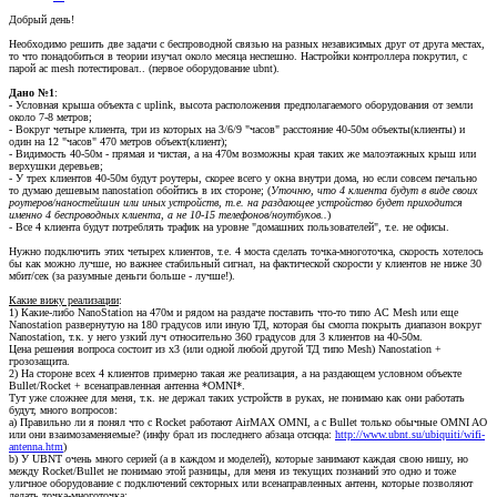
Добрый день!
Необходимо решить две задачи с беспроводной связью на разных независимых друг от друга местах,
то что понадобиться в теории изучал около месяца неспешно. Настройки контроллера покрутил, с
парой ac mesh потестировал.. (первое оборудование ubnt).
Дано №1
:
- Условная крыша объекта с uplink, высота расположения предполагаемого оборудования от земли
около 7-8 метров;
- Вокруг четыре клиента, три из которых на 3/6/9 "часов" расстояние 40-50м объекты(клиенты) и
один на 12 "часов" 470 метров объект(клиент);
- Видимость 40-50м - прямая и чистая, а на 470м возможны края таких же малоэтажных крыш или
верхушки деревьев;
- У трех клиентов 40-50м будут роутеры, скорее всего у окна внутри дома, но если совсем печально
то думаю дешевым nanostation обойтись в их стороне; (
Уточню, что 4 клиента будут в виде своих
роутеров/наностейшин или иных устройств, т.е. на раздающее устройство будет приходится
именно 4 беспроводных клиента, а не 10-15 телефонов/ноутбуков..
)
- Все 4 клиента будут потреблять трафик на уровне "домашних пользователей", т.е. не офисы.
Нужно подключить этих четырех клиентов, т.е. 4 моста сделать точка-многоточка, скорость хотелось
бы как можно лучше, но важнее стабильный сигнал, на фактической скорости у клиентов не ниже 30
мбит/сек (за разумные деньги больше - лучше!).
Какие вижу реализации
:
1) Какие-либо NanoStation на 470м и рядом на раздаче поставить что-то типо AC Mesh или еще
Nanostation развернутую на 180 градусов или иную ТД, которая бы смогла покрыть диапазон вокруг
Nanostation, т.к. у него узкий луч относительно 360 градусов для 3 клиентов на 40-50м.
Цена решения вопроса состоит из х3 (или одной любой другой ТД типо Mesh) Nanostation +
грозозащита.
2) На стороне всех 4 клиентов примерно такая же реализация, а на раздающем условном объекте
Bullet/Rocket + всенаправленная антенна *OMNI*.
Тут уже сложнее для меня, т.к. не держал таких устройств в руках, не понимаю как они работать
будут, много вопросов:
a) Правильно ли я понял что с Rocket работают AirMAX OMNI, а с Bullet только обычные OMNI AO
или они взаимозаменяемые? (инфу брал из последнего абзаца отсюда:
http://www.ubnt.su/ubiquiti/wifi-
antenna.htm
)
b) У UBNT очень много серией (а в каждом и моделей), которые занимают каждая свою нишу, но
между Rocket/Bullet не понимаю этой разницы, для меня из текущих познаний это одно и тоже
уличное оборудование с подключений секторных или всенаправленных антенн, которые позволяют
делать точка-многоточка;