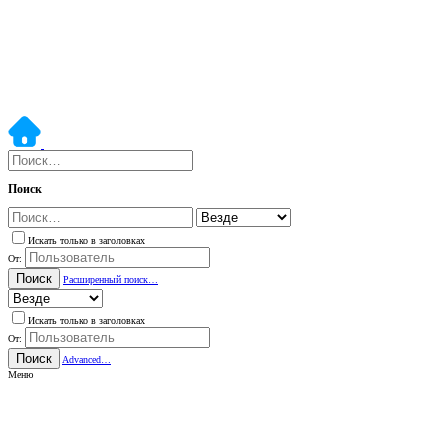
Поиск
Искать только в заголовках
От:
Поиск
Расширенный поиск…
Искать только в заголовках
От:
Поиск
Advanced…
Меню