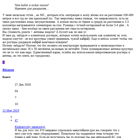
Чем bullet и rocket плохи?
Нажмите для раскрытия...
У меня несколько точек , но М5 , которым есть смотрящие в жопу абоны все на расстоянии 100-400
метров и все гуд но там идеальный los. Там энергетика линка татакая, что направленость луча на
таких расстояниях вещь несущественная. А всякие мосты из бимов и гридов на расстоянии в 2-3
километра настраиваются элементарно на глаз. Разница с точной юстировкой не более 3-4 дбм . А
связку нанос - бим вообще на таком расстрянии нет смысла юстировать.
Вы стоимость рокета + антенны видели? А буллет как по мне уг.
И таки да, забудьте о клиентских роутерах, которые хотите использовать как клиентов( ну хоть
модели озвучте - не все вроутеры умеют принимать чужой вайфай). Еще и небось хотите чтобы эти
же роутеры раздавали вайфай конечным юзверям?
Почему забудьте? Потому что без полинга эта конструкция превращается в низкоскоростное и
нестабильное овно. И о 30 мегабитах на концах не мечтайте. Плюс всенаправленые антенки вроутера
это не то что вам надо. Единственный варик, еслибы вы использовали микротиковские роутеры и
антены, но это опять же городилово.
R
Rhianon
Banned
27 Дек 2018
94
7
10
13 Мар 2019
#7
Khabarovsky написал(а):
Я бы для того что 470 направил отдельную наностейшен (раз вы говорите что у
него уже есть такое оборудование). Попытался бы подцепится теми точками что
ближе к ней тоже. Если не получилось бы то подумал бы над небольшой БС для