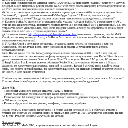
c) Как быть с выставлением ширины канала 10/20/40/80/160 при одном "далеком" клиенте? У других
вендоров видел гибридных режим работы на 20/40/80 сразу работа (например keenetic/zyxel/mikrotik),
а UBNT жестко выставляется один какой-то диапазон вроде?
d) Почти тот же вопрос про мощность, с одной стороны для клиента 470м мощность должна быть
"не низкой", с другой стороны клиентам 40-50м будет "шумно" ? Если да, то смысл тогда
всенаправленных антенн? Вроде как для реализация подключения разноудаленных клиентов?
e) Касаемо Bullet AC непонятно, в описании сайта указано "
Ubiquiti Bullet AC с сервисным Wi-Fi
",
судя по тех.характеристикам и паспорту производителя 2.4 не сервисный wi-fi а полноценный. Т.е. это
устройство более универсальное, если когда придется менять антенну, то устройство не нужно будет
менять или не так? или 2.4 только сервисный режим?
g) В каталоге антенн (
http://www.ubnt.su/ubiquiti/omni-ao.htm
) они намного дешевле, чем AirMAX
Omni, но там нету почему-то 5 ггц, а Bullet на 5 ггц есть.. (всё еще не знаю Bullet/Rocket по антеннам
взаимозаменяемые или нет)
i) У АirMax Omni с антеннами всё проще, но ценник прямо космос, по сравнению с теми же
Nanostation, что же лучше взять, пару Nanostation и сделать 2 точки или через антенны
всенаправленнные?
h) по Rocket понял что они более универсальны в плане диапазона, и 900 и 3 и 3.6 ггц есть, но
зависит от страны, но тем не менее по факту интересует чем он лучше или хуже Bullet? Как обстоят
дела с заменяемостью антенн Omni и Airmax Omni? Что за ус-во Rocket 2AC prism, AC же нет в
2.4ггц? Rocket 5 ac Lite чем хуже от обычного Rocket 5 ac, по стоимости более чем в 1.5 раза
дешевле, по характеристикам разницы сильной не заметил. Rocket 5 ac Gen2 прям какой-то супер-
зверь или просто крепкий корпус, по характеристикам опять же сильных отличий от других Rocket 5
не нашел, а цена сильно отличается.
В обоих случаях непонятно на 2.4 или 5 ггц реализовывать, если 5 ггц то стремиться к AC или нет?
И может быть я вообще не в ту сторону смотрю и нужно другое оборудование?
Дано №2
:
- Территория условного овала в диаметре 100х270 метров;
- Здание двухэтажное окнами смотрящее на все предполагаемые ТД;
- Расположение ТД планируется по центру условного овала по длинной стороне, примерно на 80 130
и 200 метрах от края;
- Клиенты будут на всём чем угодно, телефоны, планшеты, ноутбуки..
Задача покрыть воздушную территорию и в окнах здания гостевым wi-fi, в обычном режиме в
течение дня будет до 50 клиентов всего, в пиковые дни могут до 100-120 клиентов доходить на всю
wi-fi сеть. Рабочие клиенты могут быть по мелочи.
Что тестировал
:
AC Mesh и AC Mesh PRO, в целом понравилось, но тест был короткий 1 день.