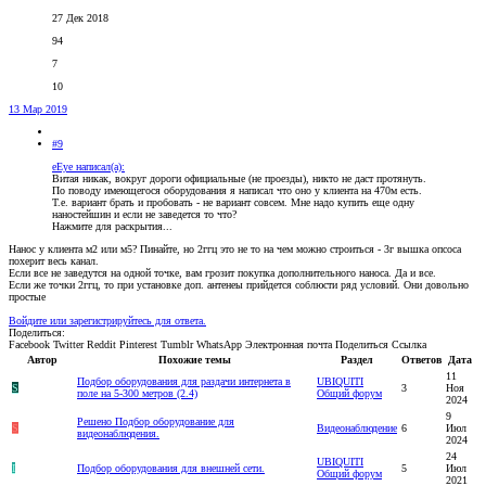
27 Дек 2018
94
7
10
13 Мар 2019
#9
eEye написал(а):
Витая никак, вокруг дороги официальные (не проезды), никто не даст протянуть.
По поводу имеющегося оборудования я написал что оно у клиента на 470м есть.
Т.е. вариант брать и пробовать - не вариант совсем. Мне надо купить еще одну
наностейшин и если не заведется то что?
Нажмите для раскрытия...
Нанос у клиента м2 или м5? Пинайте, но 2ггц это не то на чем можно строиться - 3г вышка опсоса
похерит весь канал.
Если все не заведутся на одной точке, вам грозит покупка дополнительного наноса. Да и все.
Если же точки 2ггц, то при установке доп. антенеы прийдется соблюсти ряд условий. Они довольно
простые
Войдите или зарегистрируйтесь для ответа.
Поделиться:
Facebook
Twitter
Reddit
Pinterest
Tumblr
WhatsApp
Электронная почта
Поделиться
Ссылка
Автор
Похожие темы
Раздел
Ответов
Дата
11
Подбор оборудования для раздачи интернета в
UBIQUITI
S
3
Ноя
поле на 5-300 метров (2.4)
Общий форум
2024
9
Решено
Подбор оборудование для
S
Видеонаблюдение
6
Июл
видеонаблюдения.
2024
24
UBIQUITI
I
Подбор оборудования для внешней сети.
5
Июл
Общий форум
2021