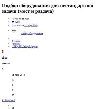
Подбор оборудования для нестандартной
задачи (мост и раздача)
Автор темы
eEye
👁 4293
Дата начала
11 Мар 2019
Теги
выбор оборудования
Форумы
Разделы
UBIQUITI Общий форум
E
eEye
новичок
11 Мар 2019
16
0
3
35
11 Мар 2019
#1