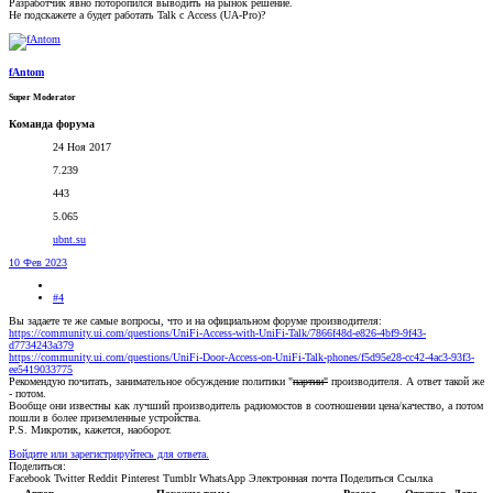
Разработчик явно поторопился выводить на рынок решение.
Не подскажете а будет работать Talk с Access (UA-Pro)?
fAntom
Super Moderator
Команда форума
24 Ноя 2017
7.239
443
5.065
ubnt.su
10 Фев 2023
#4
Вы задаете те же самые вопросы, что и на официальном форуме производителя:
https://community.ui.com/questions/UniFi-Access-with-UniFi-Talk/7866f48d-e826-4bf9-9f43-
d7734243a379
https://community.ui.com/questions/UniFi-Door-Access-on-UniFi-Talk-phones/f5d95e28-cc42-4ac3-93f3-
ee5419033775
Рекомендую почитать, занимательное обсуждение политики "
партии"
производителя. А ответ такой же
- потом.
Вообще они известны как лучший производитель радиомостов в соотношении цена/качество, а потом
пошли в более приземленные устройства.
P.S. Микротик, кажется, наоборот.
Войдите или зарегистрируйтесь для ответа.
Поделиться:
Facebook
Twitter
Reddit
Pinterest
Tumblr
WhatsApp
Электронная почта
Поделиться
Ссылка