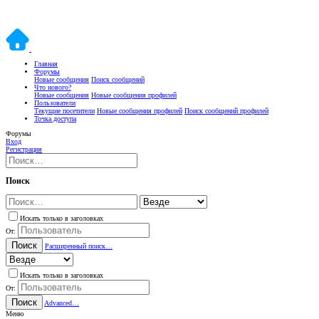
Главная
Форумы
Новые сообщения
Поиск сообщений
Что нового?
Новые сообщения
Новые сообщения профилей
Пользователи
Текущие посетители
Новые сообщения профилей
Поиск сообщений профилей
Точка доступа
Форумы
Вход
Регистрация
Поиск
Искать только в заголовках
От:
Поиск
Расширенный поиск…
Искать только в заголовках
От:
Поиск
Advanced…
Меню