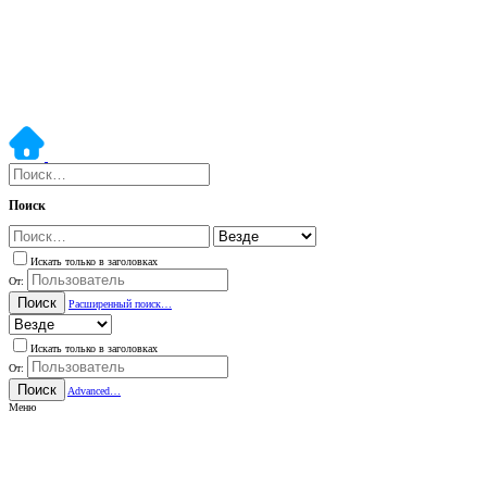
Поиск
Искать только в заголовках
От:
Поиск
Расширенный поиск…
Искать только в заголовках
От:
Поиск
Advanced…
Меню