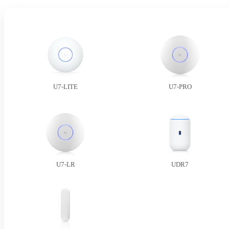
U7-LITE
U7-PRO
U7-LR
UDR7