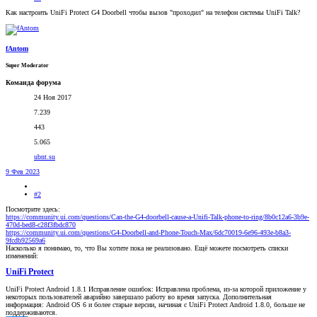
Как настроить UniFi Protect G4 Doorbell чтобы вызов "проходил" на телефон системы UniFi Talk?
fAntom
Super Moderator
Команда форума
24 Ноя 2017
7.239
443
5.065
ubnt.su
9 Фев 2023
#2
Посмотрите здесь:
https://community.ui.com/questions/Can-the-G4-doorbell-cause-a-Unifi-Talk-phone-to-ring/8b0c12a6-3b9e-
470d-bed8-c28f3fbdc870
https://community.ui.com/questions/G4-Doorbell-and-Phone-Touch-Max/6dc70019-6e96-493e-b8a3-
9fcdb92569a6
Насколько я понимаю, то, что Вы хотите пока не реализовано. Ещё можете посмотреть списки
изменений:
UniFi Protect
UniFi Protect Android 1.8.1 Исправление ошибок: Исправлена проблема, из-за которой приложение у
некоторых пользователей аварийно завершало работу во время запуска. Дополнительная
информация: Android OS 6 и более старые версии, начиная с UniFi Protect Android 1.8.0, больше не
поддерживаются.