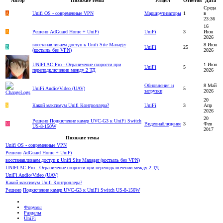
Автор
Похожие темы
Раздел
Ответов
Дата
Среда
A
Unifi OS - современные VPN
Маршрутизаторы
1
в
23:36
16
A
Решено
AdGuard Home + UniFi
UniFi
3
Июн
2026
восстанавливаем доступ к Unifi Site Manager
8 Июн
B
UniFi
25
(костыль без VPN)
2026
UNIFI AC Pro - Ограничение скорости при
1 Июн
UniFi
5
переподключении между 2 ТД
2026
Обновления и
8 Май
UniFi Audio/Video (UAV)
5
загрузки
2026
20
S
Какой максимум Unifi Контроллера?
UniFi
3
Апр
2026
20
Решено
Подкючение камер UVC-G3 к UniFi Switch
M
Видеонаблюдение
3
Фев
US-8-150W
2017
Похожие темы
Unifi OS - современные VPN
Решено
AdGuard Home + UniFi
восстанавливаем доступ к Unifi Site Manager (костыль без VPN)
UNIFI AC Pro - Ограничение скорости при переподключении между 2 ТД
UniFi Audio/Video (UAV)
Какой максимум Unifi Контроллера?
Решено
Подкючение камер UVC-G3 к UniFi Switch US-8-150W
Форумы
Разделы
UniFi