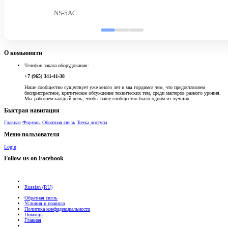
NS-5AC
О комьюнити
Телефон заказа оборудования:
+7 (965) 341-41-38
Наше сообщество существует уже много лет и мы гордимся тем, что предоставляем
беспристрастное, критическое обсуждение технических тем, среди мастеров разного уровня.
Мы работаем каждый день, чтобы наше сообщество было одним из лучших.
Быстрая навигация
Главная
Форумы
Обратная связь
Точка доступа
Меню пользователя
Login
Follow us on Facebook
Russian (RU)
Обратная связь
Условия и правила
Политика конфиденциальности
Помощь
Главная