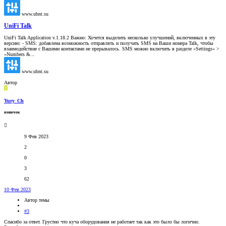
www.ubnt.su
UniFi Talk
UniFi Talk Application v.1.18.2 Важно: Хочется выделить несколько улучшений, включенных в эту
версию: - SMS: добавлена возможность отправлять и получать SMS на Ваши номера Talk, чтобы
взаимодействие с Вашими контактами не прерывалось. SMS можно включить в разделе «Settings» >
«Numbers &...
www.ubnt.su
Автор
Y
Yury_Ch
новичок
9 Фев 2023
2
0
3
62
10 Фев 2023
Автор темы
#3
Спасибо за ответ. Грустно что куча оборудования не работает так как это было бы логично.