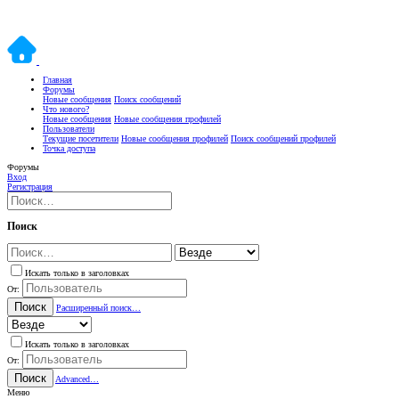
Главная
Форумы
Новые сообщения
Поиск сообщений
Что нового?
Новые сообщения
Новые сообщения профилей
Пользователи
Текущие посетители
Новые сообщения профилей
Поиск сообщений профилей
Точка доступа
Форумы
Вход
Регистрация
Поиск
Искать только в заголовках
От:
Поиск
Расширенный поиск…
Искать только в заголовках
От:
Поиск
Advanced…
Меню