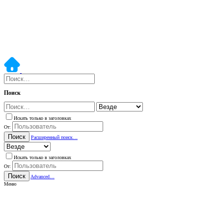
Поиск
Искать только в заголовках
От:
Поиск
Расширенный поиск…
Искать только в заголовках
От:
Поиск
Advanced…
Меню