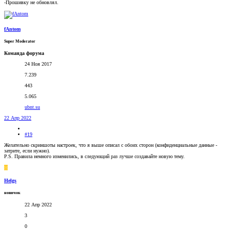
-Прошивку не обновлял.
fAntom
Super Moderator
Команда форума
24 Ноя 2017
7.239
443
5.065
ubnt.su
22 Апр 2022
#19
Желательно скриншоты настроек, что я выше описал с обоих сторон (конфиденциальные данные -
затрите, если нужно).
P.S. Правила немного изменились, в следующий раз лучше создавайте новую тему.
H
Helgs
новичок
22 Апр 2022
3
0