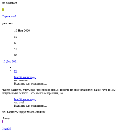
не помогает
Г
Гаражный
участник
10 Ноя 2020
50
6
10
60
10 Дек 2021
#8
Ivan37 написал(а):
не помогает
Нажмите для раскрытия...
чудеса какие-то, учитывая, что прибор новый и нигде не был установлен ранее. Что-то Вы
неправильно делаете. Есть конечно варианты, но
Ivan37 написал(а):
что это?
Нажмите для раскрытия...
эти варианты будут много сложнее
Автор
I
Ivan37