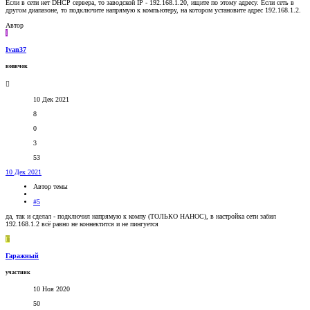
Если в сети нет DHCP сервера, то заводской IP - 192.168.1.20, ищите по этому адресу. Если сеть в
другом диапазоне, то подключите напрямую к компьютеру, на котором установите адрес 192.168.1.2.
Автор
I
Ivan37
новичок
10 Дек 2021
8
0
3
53
10 Дек 2021
Автор темы
#5
да, так и сделал - подключил напрямую к компу (ТОЛЬКО НАНОС), в настройка сети забил
192.168.1.2 всё равно не коннектится и не пингуется
Г
Гаражный
участник
10 Ноя 2020
50