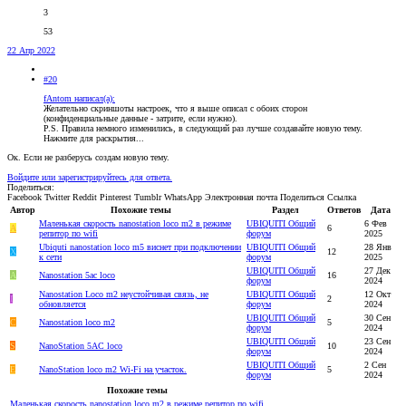
3
53
22 Апр 2022
#20
fAntom написал(а):
Желательно скриншоты настроек, что я выше описал с обоих сторон
(конфиденциальные данные - затрите, если нужно).
P.S. Правила немного изменились, в следующий раз лучше создавайте новую тему.
Нажмите для раскрытия...
Ок. Если не разберусь создам новую тему.
Войдите или зарегистрируйтесь для ответа.
Поделиться:
Facebook
Twitter
Reddit
Pinterest
Tumblr
WhatsApp
Электронная почта
Поделиться
Ссылка
Автор
Похожие темы
Раздел
Ответов
Дата
Маленькая скорость nanostation loco m2 в режиме
UBIQUITI Общий
6 Фев
A
6
репитор по wifi
форум
2025
Ubiquti nanostation loco m5 виснет при подключении
UBIQUITI Общий
28 Янв
Х
12
к сети
форум
2025
UBIQUITI Общий
27 Дек
А
Nanostation 5ac loco
16
форум
2024
Nanostation Loco m2 неустойчивая связь, не
UBIQUITI Общий
12 Окт
I
2
обновляется
форум
2024
UBIQUITI Общий
30 Сен
C
Nanostation loco m2
5
форум
2024
UBIQUITI Общий
23 Сен
S
NanoStation 5AC loco
10
форум
2024
UBIQUITI Общий
2 Сен
E
NanoStation loco m2 Wi-Fi на участок.
5
форум
2024
Похожие темы
Маленькая скорость nanostation loco m2 в режиме репитор по wifi