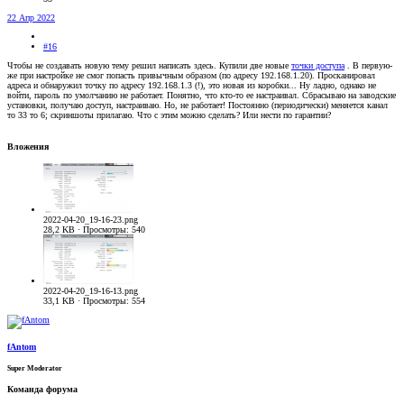
22 Апр 2022
#16
Чтобы не создавать новую тему решил написать здесь. Купили две новые
точки доступа
. В первую-
же при настройке не смог попасть привычным образом (по адресу 192.168.1.20). Просканировал
адреса и обнаружил точку по адресу 192.168.1.3 (!), это новая из коробки... Ну ладно, однако не
войти, пароль по умолчанию не работает. Понятно, что кто-то ее настраивал. Сбрасываю на заводские
установки, получаю доступ, настраиваю. Но, не работает! Постоянно (периодически) меняется канал
то 33 то 6; скриншоты прилагаю. Что с этим можно сделать? Или нести по гарантии?
Вложения
2022-04-20_19-16-23.png
28,2 KB · Просмотры: 540
2022-04-20_19-16-13.png
33,1 KB · Просмотры: 554
fAntom
Super Moderator
Команда форума