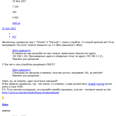
24 Ноя 2017
7.239
443
5.065
ubnt.su
22 Апр 2022
#17
Желательны скриншоты ещё с "Wireles" и "Network" с обоих устройств. Со второй проблем нет? Если
настраиваете "на столе" снизьте мощность до 2-3 dBm (максимум 5 dBm).
Helgs написал(а):
В первую-же при настройке не смог попасть привычным образом (по адресу
192.168.1.20). Просканировал адреса и обнаружил точку по адресу 192.168.1.3 (!),
Нажмите для раскрытия...
У Вас нет в сети устройства раздающего DHCP?
Helgs написал(а):
Сбрасываю на заводские установки, получаю доступ, настраиваю. Но, не работает!
Нажмите для раскрытия...
Опять же, не понятно, адрес получился заводской?
И Вы привели скриншоты, где - оба station, т.е клиенты, а один должен быть
точкой доступа
(access
point) и тоже WDS.
P.S. Если захотите возвращать, не вздумайте меняйте прошивку, если нет - поставьте новую на обе:
https://www.ui.com/download/airmax-m/nanostationm
H
Helgs
новичок