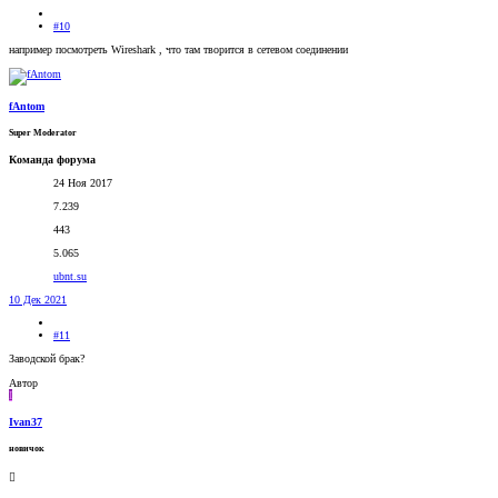
#10
например посмотреть Wireshark , что там творится в сетевом соединении
fAntom
Super Moderator
Команда форума
24 Ноя 2017
7.239
443
5.065
ubnt.su
10 Дек 2021
#11
Заводской брак?
Автор
I
Ivan37
новичок