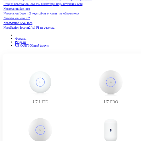
Ubiquti nanostation loco m5 виснет при подключении к сети
Nanostation 5ac loco
Nanostation Loco m2 неустойчивая связь, не обновляется
Nanostation loco m2
NanoStation 5AC loco
NanoStation loco m2 Wi-Fi на участок.
Форумы
Разделы
UBIQUITI Общий форум
U7-LITE
U7-PRO