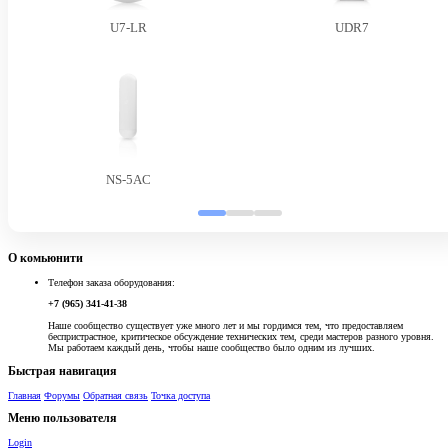
U7-LR
UDR7
NS-5AC
О комьюнити
Телефон заказа оборудования:
+7 (965) 341-41-38
Наше сообщество существует уже много лет и мы гордимся тем, что предоставляем
беспристрастное, критическое обсуждение технических тем, среди мастеров разного уровня.
Мы работаем каждый день, чтобы наше сообщество было одним из лучших.
Быстрая навигация
Главная
Форумы
Обратная связь
Точка доступа
Меню пользователя
Login