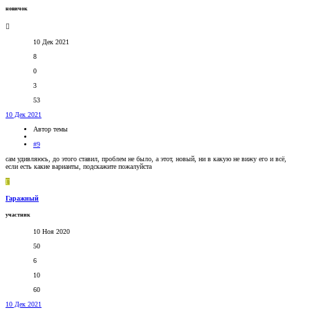
новичок
10 Дек 2021
8
0
3
53
10 Дек 2021
Автор темы
#9
сам удивляюсь, до этого ставил, проблем не было, а этот, новый, ни в какую не вижу его и всё,
если есть какие варианты, подскажите пожалуйста
Г
Гаражный
участник
10 Ноя 2020
50
6
10
60
10 Дек 2021