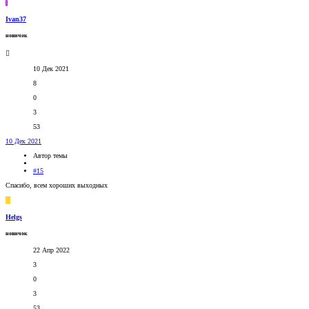
I
Ivan37
новичок
10 Дек 2021
8
0
3
53
10 Дек 2021
Автор темы
#15
Спасибо, всем хороших выходных
H
Helgs
новичок
22 Апр 2022
3
0
3
53