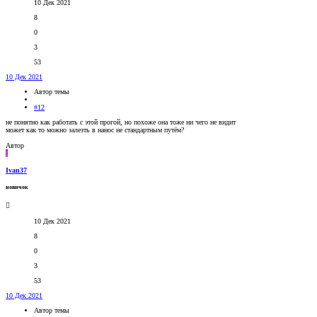
10 Дек 2021
8
0
3
53
10 Дек 2021
Автор темы
#12
не понятно как работать с этой прогой, но похоже она тоже ни чего не видит
может как то можно залезть в нанос не стандартным путём?
Автор
I
Ivan37
новичок
10 Дек 2021
8
0
3
53
10 Дек 2021
Автор темы