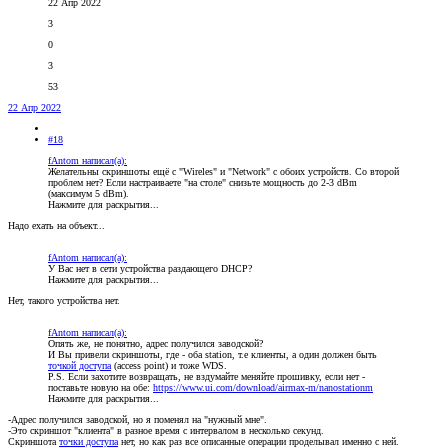
22 Апр 2022
3
0
3
53
22 Апр 2022
#18
fAntom написал(а):
Желательны скриншоты ещё с "Wireles" и "Network" с обоих устройств. Со второй
проблем нет? Если настраиваете "на столе" снизьте мощность до 2-3 dBm
(максимум 5 dBm).
Нажмите для раскрытия...
Надо ехать на объект...
fAntom написал(а):
У Вас нет в сети устройства раздающего DHCP?
Нажмите для раскрытия...
Нет, такого устройства нет.
fAntom написал(а):
Опять же, не понятно, адрес получился заводской?
И Вы привели скриншоты, где - оба station, т.е клиенты, а один должен быть
точкой доступа
(access point) и тоже WDS.
P.S. Если захотите возвращать, не вздумайте меняйте прошивку, если нет -
поставьте новую на обе:
https://www.ui.com/download/airmax-m/nanostationm
Нажмите для раскрытия...
-Адрес получился заводской, но я поменял на "нужный мне".
-Это скриншот "клиента" в разное время с интервалом в несколько секунд.
Скриншота
точки доступа
нет, но как раз все описанные операции проделывал именно с ней.