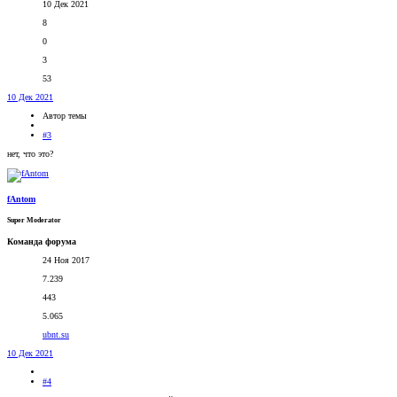
10 Дек 2021
8
0
3
53
10 Дек 2021
Автор темы
#3
нет, что это?
fAntom
Super Moderator
Команда форума
24 Ноя 2017
7.239
443
5.065
ubnt.su
10 Дек 2021
#4