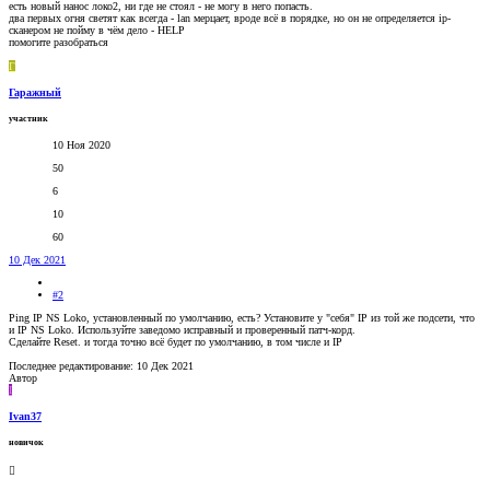
есть новый нанос локо2, ни где не стоял - не могу в него попасть.
два первых огня светят как всегда - lan мерцает, вроде всё в порядке, но он не определяется ip-
сканером не пойму в чём дело - HELP
помогите разобраться
Г
Гаражный
участник
10 Ноя 2020
50
6
10
60
10 Дек 2021
#2
Ping IP NS Loko, установленный по умолчанию, есть? Установите у "себя" IP из той же подсети, что
и IP NS Loko. Используйте заведомо исправный и проверенный патч-корд.
Сделайте Reset. и тогда точно всё будет по умолчанию, в том числе и IP
Последнее редактирование:
10 Дек 2021
Автор
I
Ivan37
новичок