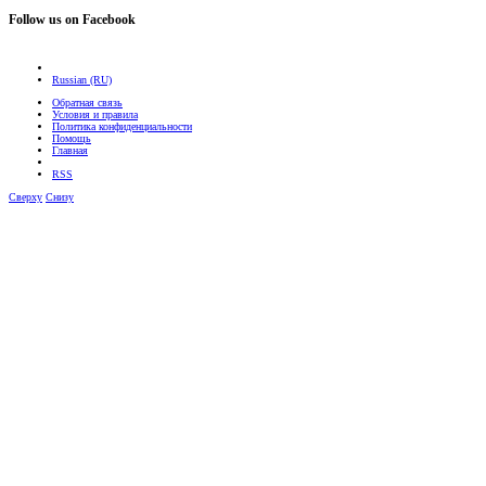
Follow us on Facebook
Russian (RU)
Обратная связь
Условия и правила
Политика конфиденциальности
Помощь
Главная
RSS
Сверху
Снизу