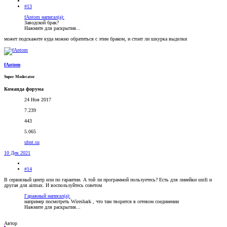
#13
fAntom написал(а):
Заводской брак?
Нажмите для раскрытия...
может подскажете куда можно обратиться с этим браком, и стоит ли шкурка выделки
fAntom
Super Moderator
Команда форума
24 Ноя 2017
7.239
443
5.065
ubnt.su
10 Дек 2021
#14
В сервисный центр или по гарантии. А той ли программой пользуетесь? Есть для линейки unifi и
другая для airmax. И воспользуйтесь советом
Гаражный написал(а):
например посмотреть Wireshark , что там творится в сетевом соединении
Нажмите для раскрытия...
Автор