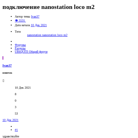
подключение nanostation loco m2
Автор темы
Ivan37
👁 5531
Дата начала
10 Дек 2021
Теги
nanostation
nanostation loco m2
Форумы
Разделы
UBIQUITI Общий форум
I
Ivan37
новичок
10 Дек 2021
8
0
3
53
10 Дек 2021
#1
здравствуйте