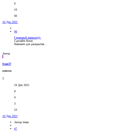
6
10
60
10 Дек 2021
#6
Гаражный написал(а):
Сделайте Reset.
Нажмите для раскрытия...
Автор
I
Ivan37
новичок
10 Дек 2021
8
0
3
53
10 Дек 2021
Автор темы
#7