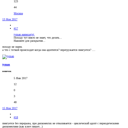
123
44
Москва
13 Ноя 2017
#17
tyman написал(а):
Походу тут никто не знает, что делать...
Нажмите для раскрытия...
походу не знаем.
а что с точкой происходит когда она адоптится? перегружается пингуется? ....
tyman
новичок
5 Янв 2017
12
0
3
48
15 Ноя 2017
#18
пингуется без перерыва, при дисконектах не отваливается - циклический адопт с периодическими
дисконектами (как ключ пишет...)