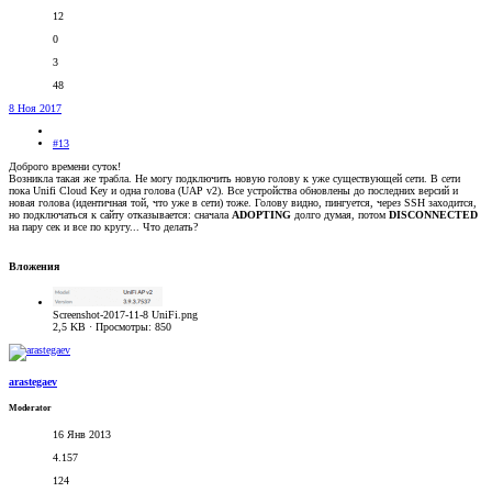
12
0
3
48
8 Ноя 2017
#13
Доброго времени суток!
Возникла такая же трабла. Не могу подключить новую голову к уже существующей сети. В сети
пока Unifi Cloud Key и одна голова (UAP v2). Все устройства обновлены до последних версий и
новая голова (идентичная той, что уже в сети) тоже. Голову видно, пингуется, через SSH заходится,
но подключаться к сайту отказывается: сначала
ADOPTING
долго думая, потом
DISCONNECTED
на пару сек и все по кругу... Что делать?
Вложения
Screenshot-2017-11-8 UniFi.png
2,5 KB · Просмотры: 850
arastegaev
Moderator
16 Янв 2013
4.157
124