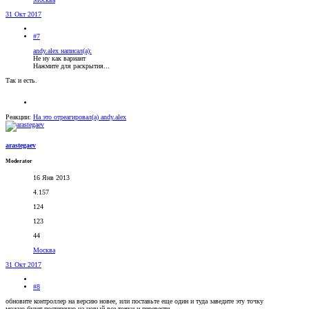
31 Окт 2017
#7
andy.alex написал(а):
Не ну как вариант
Нажмите для раскрытия...
Так и есть.
Реакции:
На это отреагировал(а)
andy.alex
arastegaev
Moderator
16 Янв 2013
4.157
124
123
44
Москва
31 Окт 2017
#8
обновите контроллер на версию новее, или поставьте еще один и туда заведите эту точку
можно будет постепенно на новый все точки и перевести