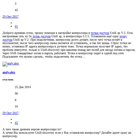
3
42
29 Окт 2017
#1
Доброго времени суток, прошу помощи в настройке контроллера и
точки доступа
Unifi ap V.2. Есть
настроенная сеть из 3х
точек доступа
Unifi ap, и контроллера 3.2.5. Установили ещё одну
точку
доступа
Unifi ap V.2. При подключении, контроллер долго думает, после чего точка встаёт в
disconnected, после чего контроллер снова пытается её установить, и так бес конца. Сброс точки не
помог, установка IP адреса контроллера в ручную тоже. Точка нормально получает IP адрес, без
проблем пингуется, только в Unifi-discovery при нажатии manag нет полей для ввода логина и пароля,
через SSH стандартные логин и пароль работают. Точка и контроллер сидят в одной под сети.
Подскажите что нужно сделать, чтобы подключить 4ю точку...
andy.alex
участник
25 Дек 2014
96
8
10
29 Окт 2017
#2
А чего такая древняя версия контроллера то?
А зачем Вы используете Unifi-discovery если у Вас установлен контроллер? Делайте адопт сразу на
контроллер.