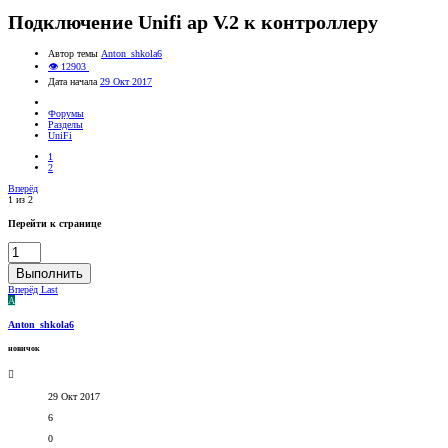
Подключение Unifi ap V.2 к контроллеру
Автор темы
Anton_shkola6
👁 12903
Дата начала
29 Окт 2017
Форумы
Разделы
UniFi
1
2
Вперёд
1 из 2
Перейти к странице
Выполнить
Вперёд
Last
A
Anton_shkola6
новичок
29 Окт 2017
6
0