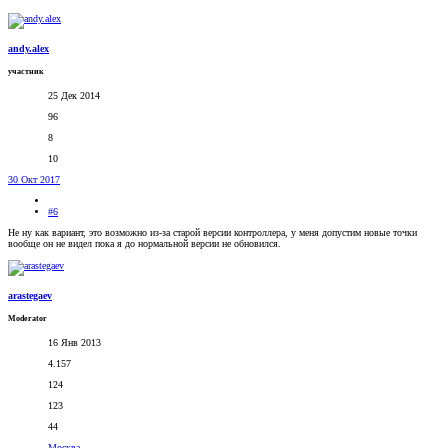
andy.alex
участник
25 Дек 2014
96
8
10
30 Окт 2017
#6
Не ну как вариант, это возможно из-за старой версии контроллера, у меня допустим новые точки
вообще он не видел пока я до нормальной версии не обновился.
arastegaev
Moderator
16 Янв 2013
4.157
124
123
44
Москва