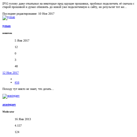
[PS] голову даже откатывал на некоторые пред идущие прошивки, пробовал подключить её сначала с
старой прошивой и думал обновить до новой уже подключенную к сайту, но результат тот же...
Последнее редактирование:
10 Ноя 2017
tyman
новичок
5 Янв 2017
12
0
3
48
12 Ноя 2017
#16
Походу тут никто не знает, что делать...
arastegaev
Moderator
16 Янв 2013
4.157
124