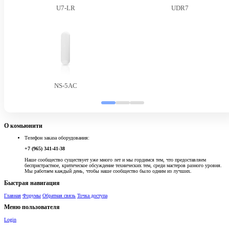
U7-LR
UDR7
NS-5AC
О комьюнити
Телефон заказа оборудования:
+7 (965) 341-41-38
Наше сообщество существует уже много лет и мы гордимся тем, что предоставляем
беспристрастное, критическое обсуждение технических тем, среди мастеров разного уровня.
Мы работаем каждый день, чтобы наше сообщество было одним из лучших.
Быстрая навигация
Главная
Форумы
Обратная связь
Точка доступа
Меню пользователя
Login