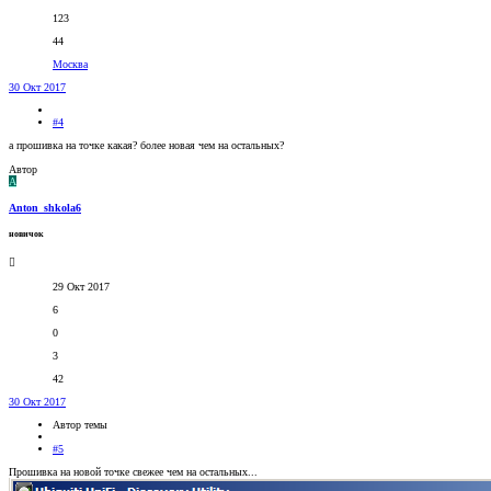
123
44
Москва
30 Окт 2017
#4
а прошивка на точке какая? более новая чем на остальных?
Автор
A
Anton_shkola6
новичок
29 Окт 2017
6
0
3
42
30 Окт 2017
Автор темы
#5
Прошивка на новой точке свежее чем на остальных...