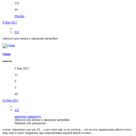
123
44
Москва
9 Ноя 2017
#14
сбросьте для начала в заводские настройки
tyman
новичок
5 Янв 2017
12
0
3
48
10 Ноя 2017
#15
arastegaev написал(а):
сбросьте для начала в заводские настройки
Нажмите для раскрытия...
голову сбрасывал уже раз 10... а вот ключ как то не хочется... это не есть нормальная работа если я
буду ещё и ключ скидывать при подключении каждой новой головы...