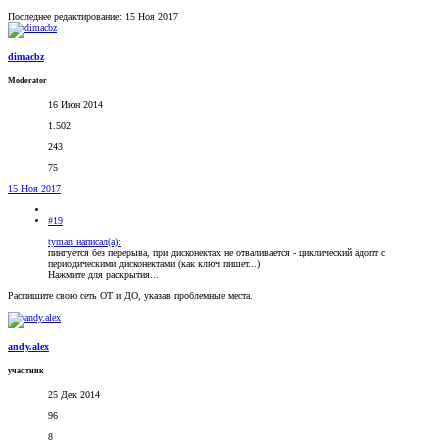
Последнее редактирование:
15 Ноя 2017
dimacbz
Moderator
16 Июн 2014
1.502
243
75
15 Ноя 2017
#19
tyman написал(а):
пингуется без перерыва, при дисконектах не отваливается - циклический адопт с
периодическими дисконектами (как ключ пишет...)
Нажмите для раскрытия...
Распишите свою сеть ОТ и ДО, указав проблемные места.
andy.alex
участник
25 Дек 2014
96
8