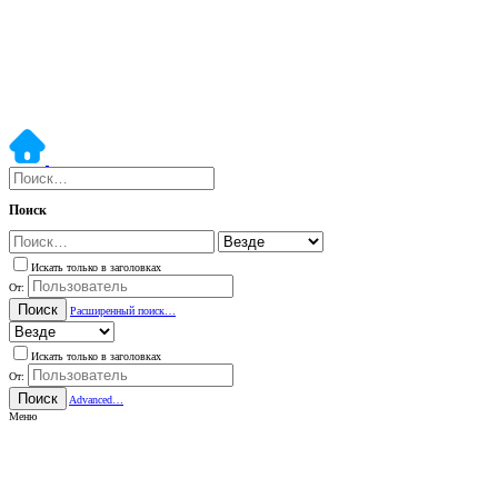
Поиск
Искать только в заголовках
От:
Поиск
Расширенный поиск…
Искать только в заголовках
От:
Поиск
Advanced…
Меню