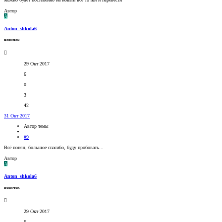
Автор
A
Anton_shkola6
новичок
29 Окт 2017
6
0
3
42
31 Окт 2017
Автор темы
#9
Всё понял, большое спасибо, буду пробовать...
Автор
A
Anton_shkola6
новичок
29 Окт 2017
6