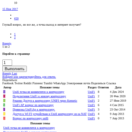
10
15 Ноя 2017
#20
Глупый вопрос, но все же, а точка выход в интернет получает?
1
2
Вперёд
1 из 2
Перейти к странице
Выполнить
Вперёд
Last
Войдите или зарегистрируйтесь для ответа.
Поделиться:
Facebook
Twitter
Reddit
Pinterest
Tumblr
WhatsApp
Электронная почта
Поделиться
Ссылка
Автор
Похожие темы
Раздел
Ответов
Дата
V
Unifi точка не коннектится к контроллеру
UniFi
8
4 Дек 2024
D
Подключение UniFi к новому контроллеру
UniFi
2
20 Фев 2020
B
Решено
Доступ к контроллеру UNIFI через Keenetic
UniFi
2
27 Июн 2019
S
UniFi AP вопрос по контроллеру
UniFi
6
4 Сен 2015
F
Привязка UniFiAp к контроллеру.
UniFi
3
23 Окт 2014
R
Доступ к WI FI устройствам и Unifi контроллеру из-за NAT
UniFi
4
9 Апр 2013
B
Вопрос по контроллеру unIfi
UniFi
0
7 Апр 2013
Похожие темы
Unifi точка не коннектится к контроллеру