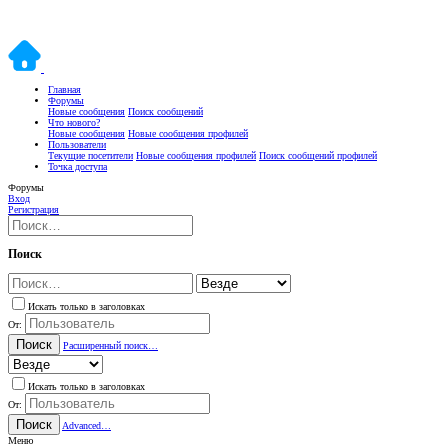
Главная
Форумы
Новые сообщения
Поиск сообщений
Что нового?
Новые сообщения
Новые сообщения профилей
Пользователи
Текущие посетители
Новые сообщения профилей
Поиск сообщений профилей
Точка доступа
Форумы
Вход
Регистрация
Поиск
Искать только в заголовках
От:
Поиск
Расширенный поиск…
Искать только в заголовках
От:
Поиск
Advanced…
Меню