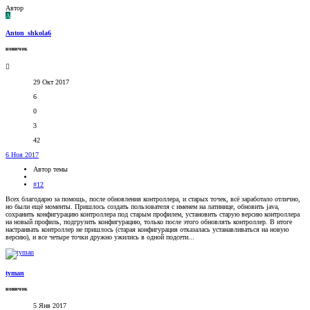
Автор
A
Anton_shkola6
новичок
29 Окт 2017
6
0
3
42
6 Ноя 2017
Автор темы
#12
Всех благодарю за помощь, после обновления контроллера, и старых точек, всё заработало отлично,
но были ещё моменты. Пришлось создать пользователя с именем на латинице, обновить java,
сохранить конфигурацию контроллера под старым профилем, установить старую версию контроллера
на новый профиль, подгрузить конфигурацию, только после этого обновлять контроллер. В итоге
настраивать контроллер не пришлось (старая конфигурация отказалась устанавливаться на новую
версию), и все четыре точки дружно ужились в одной подсети...
tyman
новичок
5 Янв 2017