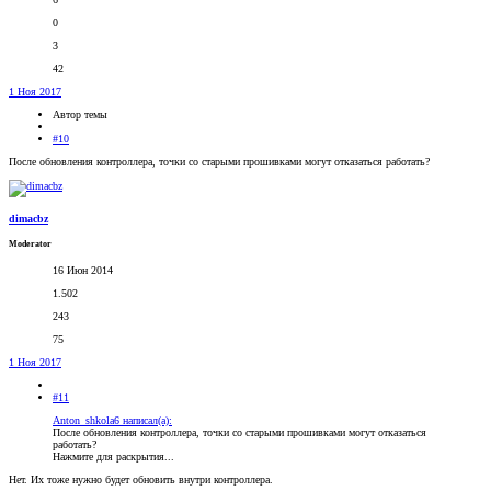
0
3
42
1 Ноя 2017
Автор темы
#10
После обновления контроллера, точки со старыми прошивками могут отказаться работать?
dimacbz
Moderator
16 Июн 2014
1.502
243
75
1 Ноя 2017
#11
Anton_shkola6 написал(а):
После обновления контроллера, точки со старыми прошивками могут отказаться
работать?
Нажмите для раскрытия...
Нет. Их тоже нужно будет обновить внутри контроллера.