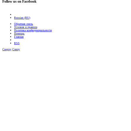
Follow us on Facebook
Russian (RU)
Обратная связь
Условия и правила
Политика конфиденциальности
Помощь
Главная
RSS
Сверху
Снизу