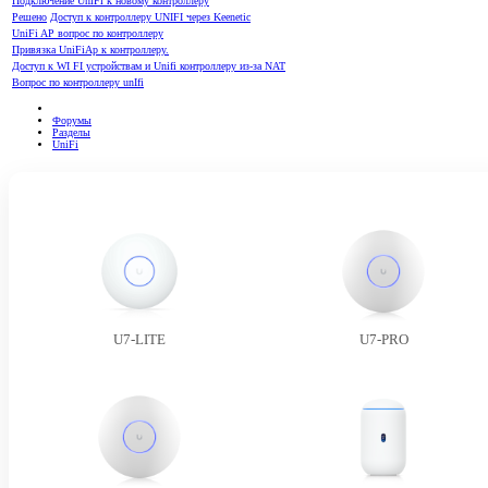
Подключение UniFi к новому контроллеру
Решено
Доступ к контроллеру UNIFI через Keenetic
UniFi AP вопрос по контроллеру
Привязка UniFiAp к контроллеру.
Доступ к WI FI устройствам и Unifi контроллеру из-за NAT
Вопрос по контроллеру unIfi
Форумы
Разделы
UniFi
U7-LITE
U7-PRO