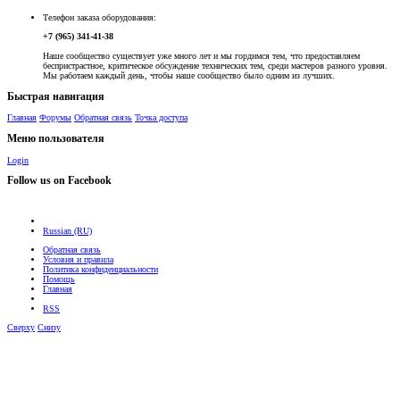
Телефон заказа оборудования:
+7 (965) 341-41-38
Наше сообщество существует уже много лет и мы гордимся тем, что предоставляем
беспристрастное, критическое обсуждение технических тем, среди мастеров разного уровня.
Мы работаем каждый день, чтобы наше сообщество было одним из лучших.
Быстрая навигация
Главная
Форумы
Обратная связь
Точка доступа
Меню пользователя
Login
Follow us on Facebook
Russian (RU)
Обратная связь
Условия и правила
Политика конфиденциальности
Помощь
Главная
RSS
Сверху
Снизу