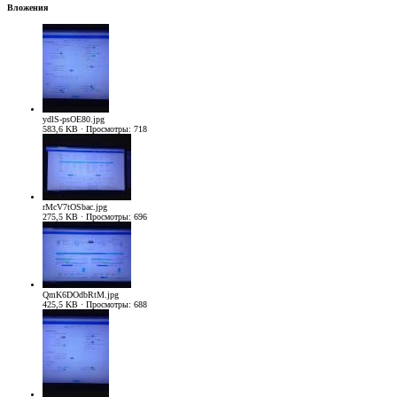
Вложения
ydlS-psOE80.jpg
583,6 KB · Просмотры: 718
rMcV7tOSbac.jpg
275,5 KB · Просмотры: 696
QmK6DOdbRtM.jpg
425,5 KB · Просмотры: 688