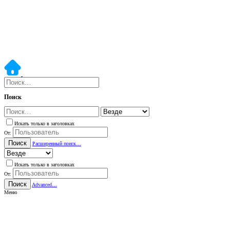
Поиск
Искать только в заголовках
От:
Поиск
Расширенный поиск…
Искать только в заголовках
От:
Поиск
Advanced…
Меню