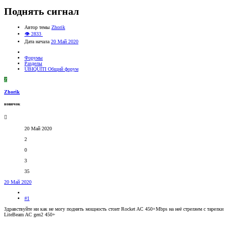
Поднять сигнал
Автор темы
Zhorik
👁 2833
Дата начала
20 Май 2020
Форумы
Разделы
UBIQUITI Общий форум
Z
Zhorik
новичок
20 Май 2020
2
0
3
35
20 Май 2020
#1
Здравствуйте ни как не могу поднять мощность стоит Rocket AC 450+Mbps на неё стреляем с тарелки
LiteBeam AC gen2 450+