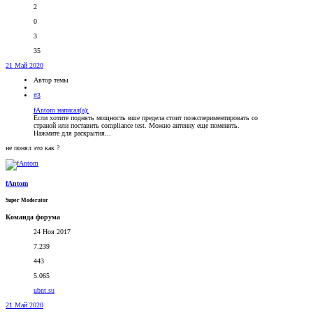
2
0
3
35
21 Май 2020
Автор темы
#3
fAntom написал(а):
Если хотите поднять мощность вше предела стоит поэкспериментировать со
страной или поставить compliance test. Можно антенну еще поменять.
Нажмите для раскрытия...
не понял это как ?
fAntom
Super Moderator
Команда форума
24 Ноя 2017
7.239
443
5.065
ubnt.su
21 Май 2020