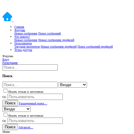
Главная
Форумы
Новые сообщения
Поиск сообщений
Что нового?
Новые сообщения
Новые сообщения профилей
Пользователи
Текущие посетители
Новые сообщения профилей
Поиск сообщений профилей
Точка доступа
Форумы
Вход
Регистрация
Поиск
Искать только в заголовках
От:
Поиск
Расширенный поиск…
Искать только в заголовках
От:
Поиск
Advanced…
Меню