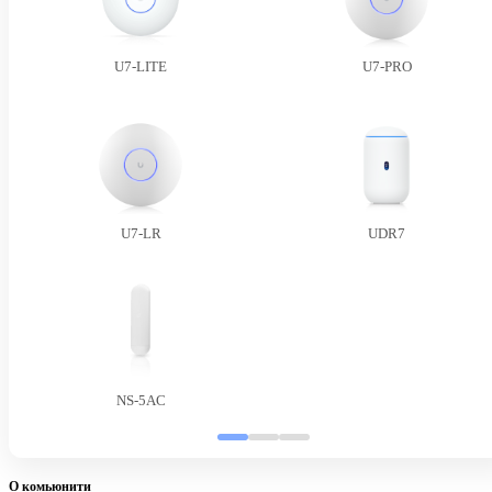
U7-LITE
U7-PRO
U7-LR
UDR7
NS-5AC
О комьюнити