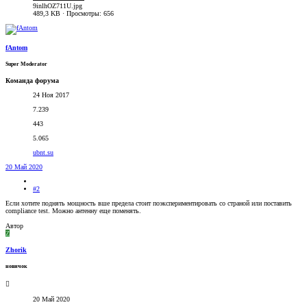
9inlhOZ711U.jpg
489,3 KB · Просмотры: 656
fAntom
Super Moderator
Команда форума
24 Ноя 2017
7.239
443
5.065
ubnt.su
20 Май 2020
#2
Если хотите поднять мощность вше предела стоит поэкспериментировать со страной или поставить
compliance test. Можно антенну еще поменять.
Автор
Z
Zhorik
новичок
20 Май 2020