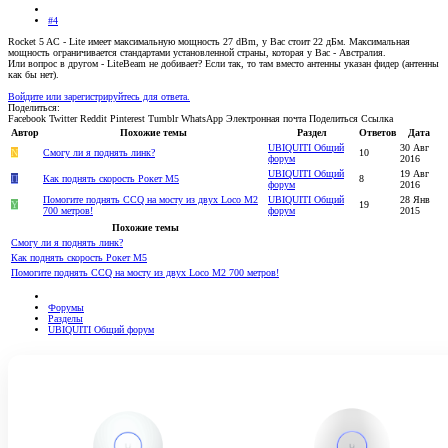
#4
Rocket 5 AC - Lite имеет максимальную мощность 27 dBm, у Вас стоит 22 дБм. Максимальная
мощность ограничивается стандартами установленной страны, которая у Вас - Австралия.
Или вопрос в другом - LiteBeam не добивает? Если так, то там вместо антенны указан фидер (антенны
как бы нет).
Войдите или зарегистрируйтесь для ответа.
Поделиться:
Facebook
Twitter
Reddit
Pinterest
Tumblr
WhatsApp
Электронная почта
Поделиться
Ссылка
Автор
Похожие темы
Раздел
Ответов
Дата
UBIQUITI Общий
30 Авг
N
Смогу ли я поднять линк?
10
форум
2016
UBIQUITI Общий
19 Авг
П
Как поднять скорость Рокет М5
8
форум
2016
Помогите поднять CCQ на мосту из двух Loco M2
UBIQUITI Общий
28 Янв
Y
19
700 метров!
форум
2015
Похожие темы
Смогу ли я поднять линк?
Как поднять скорость Рокет М5
Помогите поднять CCQ на мосту из двух Loco M2 700 метров!
Форумы
Разделы
UBIQUITI Общий форум