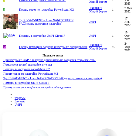
S
Помощь в настройке nanostation m2
2
Авг
Общий форум
2023
UBIQUITI
7 Фев
S
Прошу совет по настройке PowerBeam M2
1
Общий форум
2022
17
Тд RP-5AC-GEN2 и Loco NANOSTATION
UniFi
4
Янв
5AC(прошу помощи в настройке)
2022
15
Помощь в настройке UniFi Cloud P
UniFi
1
Окт
2021
24
UBIQUITI
M
Прошу помощи в подборе и настройке оборудования
16
Мар
Общий форум
2021
Похожие темы
При настройке UAP с телефона дополнительно создается открытая сеть.
Помогите в тонкой настройке антенны
Помощь в настройке nanostation m2
Прошу совет по настройке PowerBeam M2
Тд RP-5AC-GEN2 и Loco NANOSTATION 5AC(прошу помощи в настройке)
Помощь в настройке UniFi Cloud P
Прошу помощи в подборе и настройке оборудования
Форумы
Разделы
UniFi