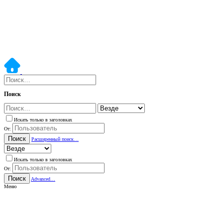
Поиск
Искать только в заголовках
От:
Поиск
Расширенный поиск…
Искать только в заголовках
От:
Поиск
Advanced…
Меню