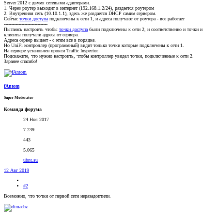
Server 2012 с двумя сетевыми адаптерами.
1. Через роутер выходит в интернет (192.168.1.2/24), раздается роутером
2. Внутренняя сеть (10.10.1.1), здесь же раздается DHCP самим сервером.
Сейчас
точки доступа
подключены к сети 1, и адреса получают от роутера - все работает
------------------------------
Пытаюсь настроить чтобы
точки доступа
были подключены к сети 2, и соответственно и точки и
клиенты получали адреса от сервера.
Адреса сервер выдает - с этим все в порядке.
Но UniFi контроллер (программный) видит только точки которые подключены к сети 1.
На сервере установлен прокси Traffic Inspector.
Подскажите, что нужно настроить, чтобы контроллер увидел точки, подключенные к сети 2.
Заранее спасибо!
fAntom
Super Moderator
Команда форума
24 Ноя 2017
7.239
443
5.065
ubnt.su
12 Авг 2019
#2
Возможно, что точки от первой сети неразадоптили.