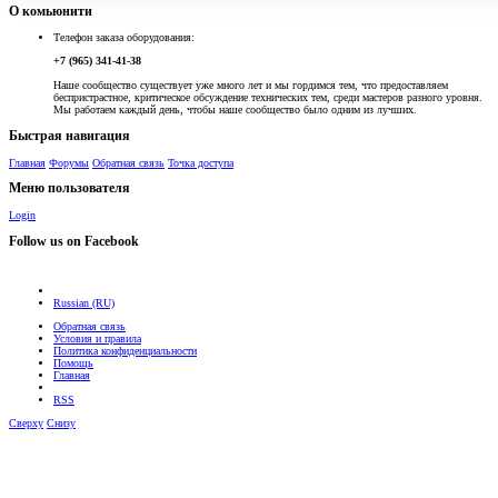
О комьюнити
Телефон заказа оборудования:
+7 (965) 341-41-38
Наше сообщество существует уже много лет и мы гордимся тем, что предоставляем
беспристрастное, критическое обсуждение технических тем, среди мастеров разного уровня.
Мы работаем каждый день, чтобы наше сообщество было одним из лучших.
Быстрая навигация
Главная
Форумы
Обратная связь
Точка доступа
Меню пользователя
Login
Follow us on Facebook
Russian (RU)
Обратная связь
Условия и правила
Политика конфиденциальности
Помощь
Главная
RSS
Сверху
Снизу