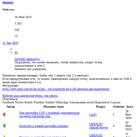
dimacbz
Moderator
16 Июн 2014
1.502
243
75
12 Авг 2019
#3
SergeiKl написал(а):
Подскажите, что нужно настроить, чтобы контроллер увидел точки,
подключенные к сети 2.
Нажмите для раскрытия...
Прописать маршрутизацию, чтобы сеть 1 видела сеть 2 и наоборот.
Если маршрутизация есть, то можно Адаптировать каждую точку, подключившись к ним по SSH и
введя адрес контроллера и т.д.
Инструкции:
https://help.ubnt.com/hc/en-us/arti...yer-3-methods-for-UAP-adoption-and-management
Войдите или зарегистрируйтесь для ответа.
Поделиться:
Facebook
Twitter
Reddit
Pinterest
Tumblr
WhatsApp
Электронная почта
Поделиться
Ссылка
Автор
Похожие темы
Раздел
Ответов
Дата
28
При настройке UAP с телефона дополнительно
S
UniFi
5
Июл
создается открытая сеть.
2026
10
UBIQUITI
N
Помогите в тонкой настройке антенны
4
Июн
Общий форум
2024
11
UBIQUITI