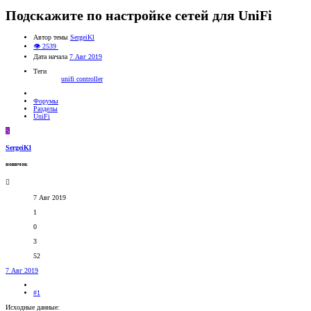
Подскажите по настройке сетей для UniFi
Автор темы
SergeiKl
👁 2539
Дата начала
7 Авг 2019
Теги
unifi controller
Форумы
Разделы
UniFi
S
SergeiKl
новичок
7 Авг 2019
1
0
3
52
7 Авг 2019
#1
Исходные данные: