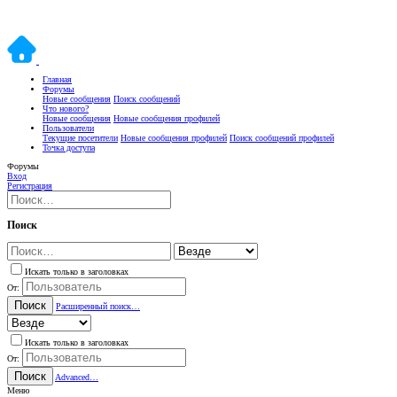
Главная
Форумы
Новые сообщения
Поиск сообщений
Что нового?
Новые сообщения
Новые сообщения профилей
Пользователи
Текущие посетители
Новые сообщения профилей
Поиск сообщений профилей
Точка доступа
Форумы
Вход
Регистрация
Поиск
Искать только в заголовках
От:
Поиск
Расширенный поиск…
Искать только в заголовках
От:
Поиск
Advanced…
Меню