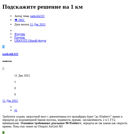
Подскажите решение на 1 км
Автор темы
narkotik322
👁 2862
Дата начала
11 Дек 2015
Форумы
Разделы
UBIQUITI Общий форум
N
narkotik322
новичок
11 Дек 2015
1
0
0
11 Дек 2015
#1
Требуется создать скоростной мост с девятиэтажки (от провайдера будет "до 95мбит/с" прием и
передача) до водонапорной башни поселка, видимость прямая, захламлённость 2 и 5 ГГц
минимальная.
Основное требование: реальные 90-95мбит/с
, передача не так важна как скорость
приема. Пока глаз лежит на Ubiquiti AirGrid M5
D