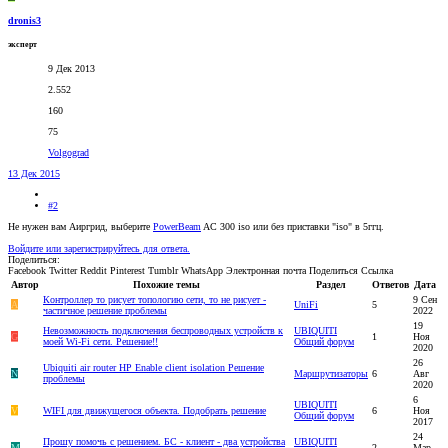
dronis3
эксперт
9 Дек 2013
2.552
160
75
Volgograd
13 Дек 2015
#2
Не нужен вам Аиргрид, выберите
PowerBeam
AC 300 iso или без приставки "iso" в 5ггц.
Войдите или зарегистрируйтесь для ответа.
Поделиться:
Facebook
Twitter
Reddit
Pinterest
Tumblr
WhatsApp
Электронная почта
Поделиться
Ссылка
Автор
Похожие темы
Раздел
Ответов
Дата
Контроллер то рисует топологию сети, то не рисует -
9 Сен
A
UniFi
5
частичное решение проблемы
2022
19
Невозможность подключения беспроводных устройств к
UBIQUITI
G
1
Ноя
моей Wi-Fi сети. Решение!!
Общий форум
2020
26
Ubiquiti air router HP Enable client isolation Решение
N
Маршрутизаторы
6
Авг
проблемы
2020
6
UBIQUITI
V
WIFI для движущегося объекта. Подобрать решение
6
Ноя
Общий форум
2017
24
Прошу помочь с решением. БС - клиент - два устройства
UBIQUITI
M
2
Мар