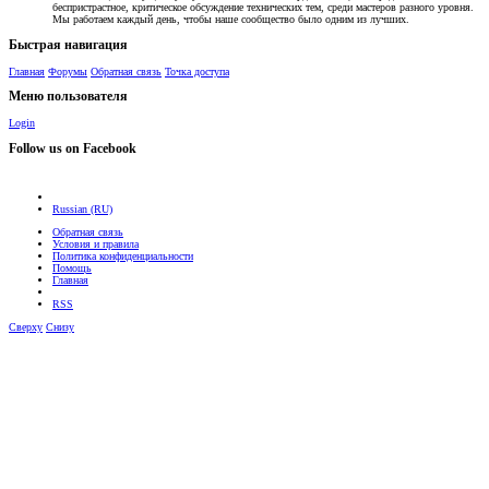
беспристрастное, критическое обсуждение технических тем, среди мастеров разного уровня.
Мы работаем каждый день, чтобы наше сообщество было одним из лучших.
Быстрая навигация
Главная
Форумы
Обратная связь
Точка доступа
Меню пользователя
Login
Follow us on Facebook
Russian (RU)
Обратная связь
Условия и правила
Политика конфиденциальности
Помощь
Главная
RSS
Сверху
Снизу