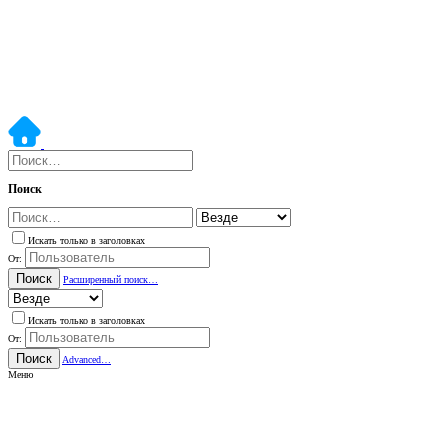
Поиск
Искать только в заголовках
От:
Поиск
Расширенный поиск…
Искать только в заголовках
От:
Поиск
Advanced…
Меню