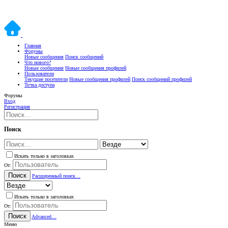
Главная
Форумы
Новые сообщения
Поиск сообщений
Что нового?
Новые сообщения
Новые сообщения профилей
Пользователи
Текущие посетители
Новые сообщения профилей
Поиск сообщений профилей
Точка доступа
Форумы
Вход
Регистрация
Поиск
Искать только в заголовках
От:
Поиск
Расширенный поиск…
Искать только в заголовках
От:
Поиск
Advanced…
Меню