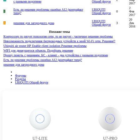
с разными подсетями
Общий форум
2017
2
Есть ли решение проблемы ошибки А12 (контрафакт
UBIQUITI
E
0
Фев
типа)?
Общий форум
2017
20
UBIQUITI
A
решение для загородного дома
3
Дек
Общий форум
2016
Похожие темы
Контроллер то рисует топологию сети, то не рисует - частичное решение проблемы
Невозможность подключения беспроводных устройств к моей Wi-Fi сети. Решение!!
Ubiquiti air router HP Enable client isolation Решение проблемы
WIFI для движущегося объекта. Подобрать решение
Прошу помочь с решением. БС - клиент - два устройства с разными подсетями
Есть ли решение проблемы ошибки А12 (контрафакт типа)?
решение для загородного дома
Форумы
Разделы
UBIQUITI Общий форум
U7-LITE
U7-PRO