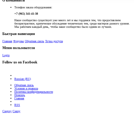
О комьюнити
Телефон заказа оборудования:
+7 (965) 341-41-38
Наше сообщество существует уже много лет и мы гордимся тем, что предоставляем
беспристрастное, критическое обсуждение технических тем, среди мастеров разного уровня.
Мы работаем каждый день, чтобы наше сообщество было одним из лучших.
Быстрая навигация
Главная
Форумы
Обратная связь
Точка доступа
Меню пользователя
Login
Follow us on Facebook
Russian (RU)
Обратная связь
Условия и правила
Политика конфиденциальности
Помощь
Главная
RSS
Сверху
Снизу