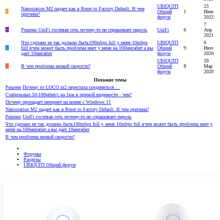
UBIQUITI
23
Nanostation M2 падает как в Reset to Factory Default. В чем
S
Общий
1
Июн
причина?
форум
2022
7
B
Решено
UniFi гостевая сеть почему-то не спрашивает пароль
UniFi
6
Апр
2021
Что сделано не так должно быть100mbps full у меня 10mbps
UBIQUITI
6
V
full вчем может быть проблема инет у меня на 100мигабит а вы
Общий
9
Июл
дает 10мигабит
форум
2020
UBIQUITI
20
N
В чем проблема низкой скорости?
Общий
8
Мар
форум
2020
Похожие темы
Решено
Почему то LOCO m2 перестала соединяться....
Стабильные 50-100мбит/с на 1км в прямой видимости - чем?
Почему пропадает интернет на компе с Windows 11
Nanostation M2 падает как в Reset to Factory Default. В чем причина?
Решено
UniFi гостевая сеть почему-то не спрашивает пароль
Что сделано не так должно быть100mbps full у меня 10mbps full вчем может быть проблема инет у
меня на 100мигабит а вы дает 10мигабит
В чем проблема низкой скорости?
Форумы
Разделы
UBIQUITI Общий форум