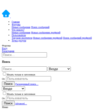
Главная
Форумы
Новые сообщения
Поиск сообщений
Что нового?
Новые сообщения
Новые сообщения профилей
Пользователи
Текущие посетители
Новые сообщения профилей
Поиск сообщений профилей
Точка доступа
Форумы
Вход
Регистрация
Поиск
Искать только в заголовках
От:
Поиск
Расширенный поиск…
Искать только в заголовках
От:
Поиск
Advanced…
Меню