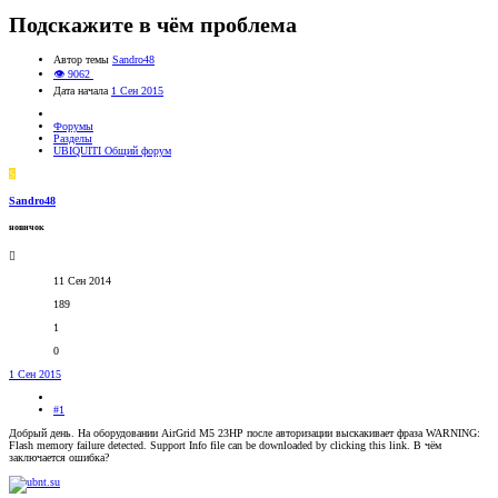
Подскажите в чём проблема
Автор темы
Sandro48
👁 9062
Дата начала
1 Сен 2015
Форумы
Разделы
UBIQUITI Общий форум
S
Sandro48
новичок
11 Сен 2014
189
1
0
1 Сен 2015
#1
Добрый день. На оборудовании AirGrid M5 23HP после авторизации выскакивает фраза WARNING:
Flash memory failure detected. Support Info file can be downloaded by clicking this link. В чём
заключается ошибка?