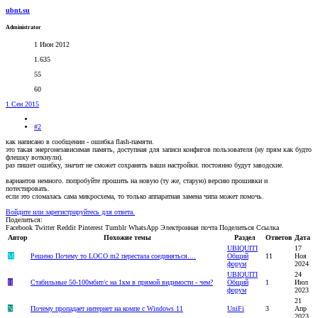
ubnt.su
Administrator
1 Июн 2012
1.635
55
60
1 Сен 2015
#2
как написано в сообщении - ошибка flash-памяти.
это такая энергонезависимая память, доступная для записи конфигов пользователя (ну прям как будто
флешку воткнули).
раз пишет ошибку, значит не сможет сохранять ваши настройки. постоянно будут заводские.
вариантов немного. попробуйте прошить на новую (ту же, старую) версию прошивки и
потестировать.
если это сломалась сама микросхема, то только аппаратная замена чипа может помочь.
Войдите или зарегистрируйтесь для ответа.
Поделиться:
Facebook
Twitter
Reddit
Pinterest
Tumblr
WhatsApp
Электронная почта
Поделиться
Ссылка
Автор
Похожие темы
Раздел
Ответов
Дата
UBIQUITI
17
M
Решено
Почему то LOCO m2 перестала соединяться....
Общий
11
Ноя
форум
2024
UBIQUITI
24
H
Стабильные 50-100мбит/с на 1км в прямой видимости - чем?
Общий
1
Июл
форум
2023
21
N
Почему пропадает интернет на компе с Windows 11
UniFi
3
Апр
2023