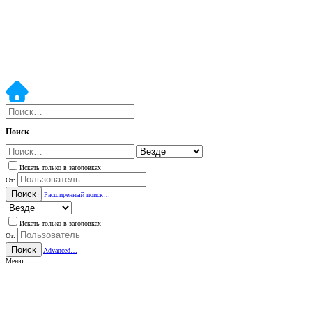
Поиск
Искать только в заголовках
От:
Поиск
Расширенный поиск…
Искать только в заголовках
От:
Поиск
Advanced…
Меню