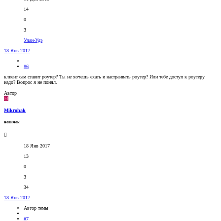
14
0
3
Улан-Удэ
18 Янв 2017
#6
клиент сам ставит роутер? Ты не хочешь ехать и настраивать роутер? Или тебе доступ к роутеру
надо? Вопрос я не понял.
Автор
M
Mikrohak
новичок
18 Янв 2017
13
0
3
34
18 Янв 2017
Автор темы
#7