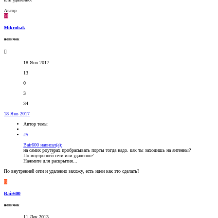
Автор
M
Mikrohak
новичок
18 Янв 2017
13
0
3
34
18 Янв 2017
Автор темы
#5
Bair600 написал(а):
на самих роутерах пробрасывать порты тогда надо. как ты заходишь на антенны?
По внутренней сети или удаленно?
Нажмите для раскрытия...
По внутренней сети и удаленно захожу, есть идеи как это сделать?
B
Bair600
новичок
11 Дек 2013