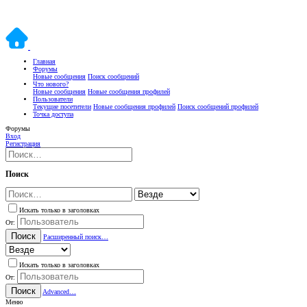
Главная
Форумы
Новые сообщения
Поиск сообщений
Что нового?
Новые сообщения
Новые сообщения профилей
Пользователи
Текущие посетители
Новые сообщения профилей
Поиск сообщений профилей
Точка доступа
Форумы
Вход
Регистрация
Поиск
Искать только в заголовках
От:
Поиск
Расширенный поиск…
Искать только в заголовках
От:
Поиск
Advanced…
Меню