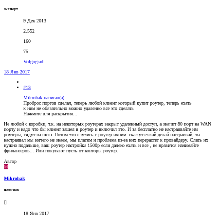
эксперт
9 Дек 2013
2.552
160
75
Volgograd
18 Янв 2017
#13
Mikrohak написал(а):
Проброс портов сделал, теперь любой клиент который купит роутер, теперь ехать
к ним не обязательно можно удаленно все это сделать
Нажмите для раскрытия...
Не любой с коробки, т.к. на некоторых роутерах закрыт удаленный доступ, а значит 80 порт на WAN
порту и надо что бы клиент зашел в роутер и включил это. И за бесплатно не настраивайте им
роутеры, сядут на шею. Потом что случись с роутер ихним. скажут езжай делай настраивай, ты
настраивал мы ничего не знаем, мы платим и проблема из-за них перерастет к провайдеру. Слать их
нужно подальше, ваш роутер настройка 1500р если далеко ехать и все , не нравится нанимайте
фрилансеров... Или покупают пусть от конторы роутер.
Автор
M
Mikrohak
новичок
18 Янв 2017