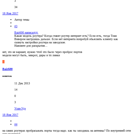
3
34
18 Янв 2017
Автор темы
#3
Bair600 написал(а):
Какая модель роутера? Когда ставят роутер интернет есть? Если есть, тогда Теам
Вивером настроишь дальше. Если нет интернета попробуй обьяснить клиенту как
скинуть настройки роутера на заводские.
Нажмите для раскрытия...
нет, это не вариант, нужно чтоб это было через проброс портов
модели могут быть, микрот, диры и тп линки
B
Bair600
новичок
11 Дек 2013
14
0
3
Улан-Удэ
18 Янв 2017
#4
на самих роутерах пробрасывать порты тогда надо. как ты заходишь на антенны? По внутренней сети
или удаленно?