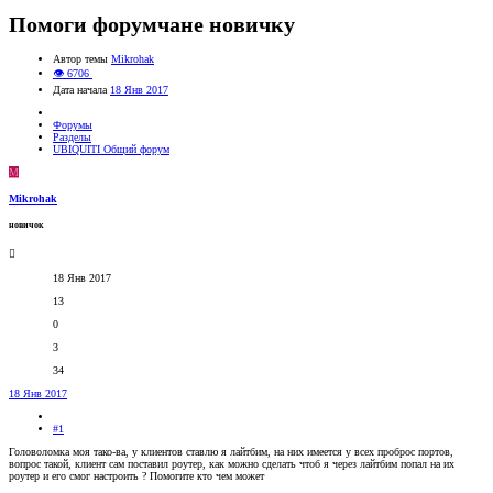
Помоги форумчане новичку
Автор темы
Mikrohak
👁 6706
Дата начала
18 Янв 2017
Форумы
Разделы
UBIQUITI Общий форум
M
Mikrohak
новичок
18 Янв 2017
13
0
3
34
18 Янв 2017
#1
Головоломка моя тако-ва, у клиентов ставлю я лайтбим, на них имеется у всех проброс портов,
вопрос такой, клиент сам поставил роутер, как можно сделать чтоб я через лайтбим попал на их
роутер и его смог настроить ? Помогите кто чем может