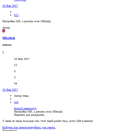
18 Янв 2017
#15
Настройка 500, а доехать если 100км)))
Автор
M
Mikrohak
новичок
18 Янв 2017
13
0
3
34
19 Янв 2017
Автор темы
#16
dronis3 написал(а):
Настройка 500, а доехать если 100км)))
Нажмите для раскрытия...
У меня не такая большая сеть чтоб такой разбег был, всего 568 клиентов
Войдите или зарегистрируйтесь для ответа.
Поделиться: