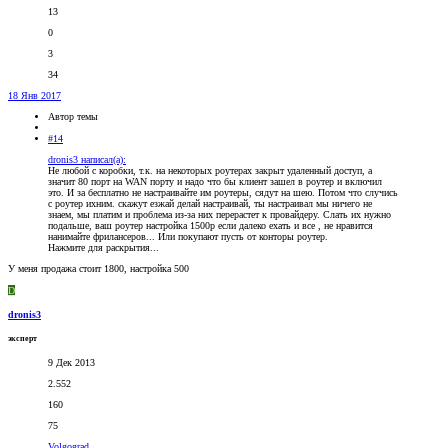
13
0
3
34
18 Янв 2017
Автор темы
#14
dronis3 написал(а):
Не любой с коробки, т.к. на некоторых роутерах закрыт удаленный доступ, а
значит 80 порт на WAN порту и надо что бы клиент зашел в роутер и включил
это. И за бесплатно не настраивайте им роутеры, сядут на шею. Потом что случись
с роутер ихним. скажут езжай делай настраивай, ты настраивал мы ничего не
знаем, мы платим и проблема из-за них перерастет к провайдеру. Слать их нужно
подальше, ваш роутер настройка 1500р если далеко ехать и все , не нравится
нанимайте фрилансеров... Или покупают пусть от конторы роутер.
Нажмите для раскрытия...
У меня продажа стоит 1800, настройка 500
D
dronis3
эксперт
9 Дек 2013
2.552
160
75
Volgograd