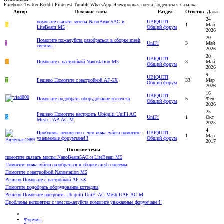
Facebook
Twitter
Reddit
Pinterest
Tumblr
WhatsApp
Электронная почта
Поделиться
Ссылка
Автор
Похожие темы
Раздел
Ответов
Дата
24
помогите связать мосты NanoBeam5AC и
UBIQUITI
S
1
Май
LiteBeam M5
Общий форум
2026
20
Помогите пожалуйста разобраться в сборке mesh
I
UniFi
3
Май
системы
2026
20
UBIQUITI
И
Помогите с настройкой Nanostation M5
3
Май
Общий форум
2026
9
UBIQUITI
T
Решено
Помогите с настройкой AF-5X
33
Мар
Общий форум
2026
16
UBIQUITI
Помогите подобрать оборудование коттеджа
5
Фев
Общий форум
2026
25
Решено
Помогите настроить Ubiquiti UniFi AC
S
UniFi
1
Окт
Mesh UAP-AC-M
2025
4
Проблемы непонятно с чем пожалуйста помогите
UBIQUITI
1
Мар
уважаемые форумчане!!!
Общий форум
2017
Похожие темы
помогите связать мосты NanoBeam5AC и LiteBeam M5
Помогите пожалуйста разобраться в сборке mesh системы
Помогите с настройкой Nanostation M5
Решено
Помогите с настройкой AF-5X
Помогите подобрать оборудование коттеджа
Решено
Помогите настроить Ubiquiti UniFi AC Mesh UAP-AC-M
Проблемы непонятно с чем пожалуйста помогите уважаемые форумчане!!!
Форумы