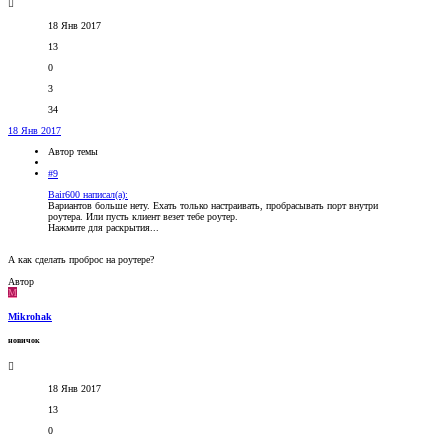
18 Янв 2017
13
0
3
34
18 Янв 2017
Автор темы
#9
Bair600 написал(а):
Вариантов больше нету. Ехать только настраивать, пробрасывать порт внутри
роутера. Или пусть клиент везет тебе роутер.
Нажмите для раскрытия...
А как сделать проброс на роутере?
Автор
M
Mikrohak
новичок
18 Янв 2017
13
0