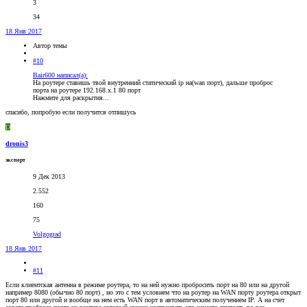
3
34
18 Янв 2017
Автор темы
#10
Bair600 написал(а):
На роутере ставишь твой внутренний статический ip на(wan порт), дальше проброс
порта на роутере 192.168.х.1 80 порт
Нажмите для раскрытия...
спасибо, попробую если получится отпишусь
D
dronis3
эксперт
9 Дек 2013
2.552
160
75
Volgograd
18 Янв 2017
#11
Если клиентская антенна в режиме роутера, то на ней нужно пробросить порт на 80 или на другой
например 8080 (обычно 80 порт) , но это с тем условием что на роутер на WAN порту роутера открыт
порт 80 или другой и вообще на нем есть WAN порт в автоматическим получением IP. А на счет