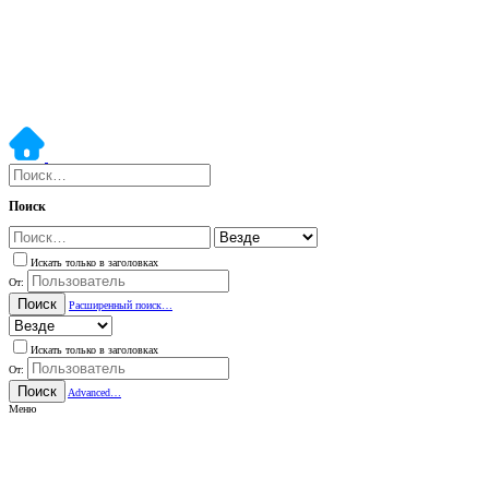
Поиск
Искать только в заголовках
От:
Поиск
Расширенный поиск…
Искать только в заголовках
От:
Поиск
Advanced…
Меню