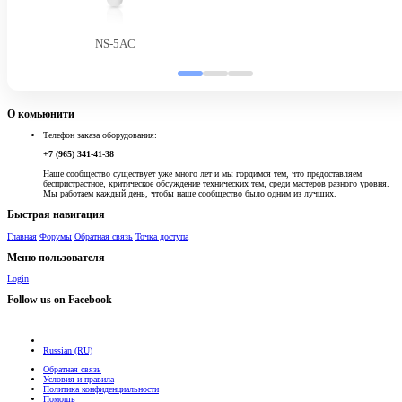
NS-5AC
О комьюнити
Телефон заказа оборудования:
+7 (965) 341-41-38
Наше сообщество существует уже много лет и мы гордимся тем, что предоставляем
беспристрастное, критическое обсуждение технических тем, среди мастеров разного уровня.
Мы работаем каждый день, чтобы наше сообщество было одним из лучших.
Быстрая навигация
Главная
Форумы
Обратная связь
Точка доступа
Меню пользователя
Login
Follow us on Facebook
Russian (RU)
Обратная связь
Условия и правила
Политика конфиденциальности
Помощь