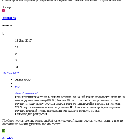
совета проброса порта на роутере который нужно настраивать это какаето глупость во все.
Автор
M
Mikrohak
новичок
18 Янв 2017
13
0
3
34
18 Янв 2017
Автор темы
#12
dronis3 написал(а):
Если клиентская антенна в режиме роутера, то на ней нужно пробросить порт на 80
или на другой например 8080 (обычно 80 порт) , но это с тем условием что на
роутер на WAN порту роутера открыт порт 80 или другой и вообще на нем есть
WAN порт в автоматическим получением IP. А на счет совета проброса порта на
роутере который нужно настраивать это какаето глупость во все.
Нажмите для раскрытия...
Проброс портов сделал, теперь любой клиент который купит роутер, теперь ехать к ним не
обязательно можно удаленно все это сделать
D
dronis3