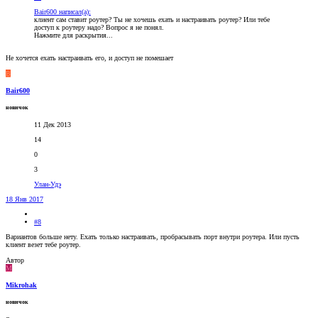
Bair600 написал(а):
клиент сам ставит роутер? Ты не хочешь ехать и настраивать роутер? Или тебе
доступ к роутеру надо? Вопрос я не понял.
Нажмите для раскрытия...
Не хочется ехать настраивать его, и доступ не помешает
B
Bair600
новичок
11 Дек 2013
14
0
3
Улан-Удэ
18 Янв 2017
#8
Вариантов больше нету. Ехать только настраивать, пробрасывать порт внутри роутера. Или пусть
клиент везет тебе роутер.
Автор
M
Mikrohak
новичок