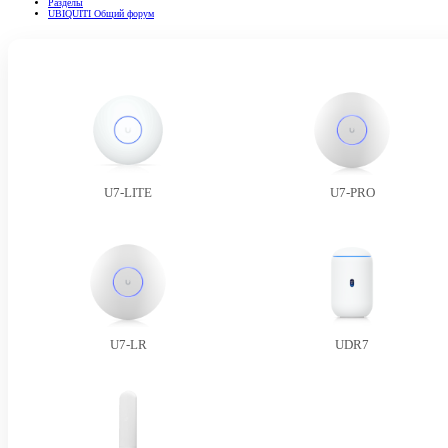
Разделы
UBIQUITI Общий форум
U7-LITE
U7-PRO
U7-LR
UDR7