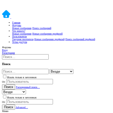
Главная
Форумы
Новые сообщения
Поиск сообщений
Что нового?
Новые сообщения
Новые сообщения профилей
Пользователи
Текущие посетители
Новые сообщения профилей
Поиск сообщений профилей
Точка доступа
Форумы
Вход
Регистрация
Поиск
Искать только в заголовках
От:
Поиск
Расширенный поиск…
Искать только в заголовках
От:
Поиск
Advanced…
Меню