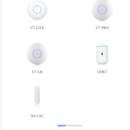
U7-LITE
U7-PRO
U7-LR
UDR7
NS-5AC