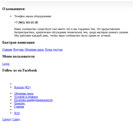
О комьюнити
Телефон заказа оборудования:
+7 (965) 341-41-38
Наше сообщество существует уже много лет и мы гордимся тем, что предоставляем
беспристрастное, критическое обсуждение технических тем, среди мастеров разного уровня.
Мы работаем каждый день, чтобы наше сообщество было одним из лучших.
Быстрая навигация
Главная
Форумы
Обратная связь
Точка доступа
Меню пользователя
Login
Follow us on Facebook
Russian (RU)
Обратная связь
Условия и правила
Политика конфиденциальности
Помощь
Главная
RSS
Сверху
Снизу