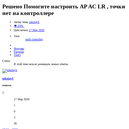
Решено
Помогите настроить AP AC LR , точки
нет на контроллере
Автор темы
nikolayS
👁 2581
Дата начала
17 Мар 2020
Теги
unifi controller
Форумы
Разделы
UniFi
Статус
В этой теме нельзя размещать новые ответы.
nikolayS
новичок
17 Мар 2020
1
0
3
36