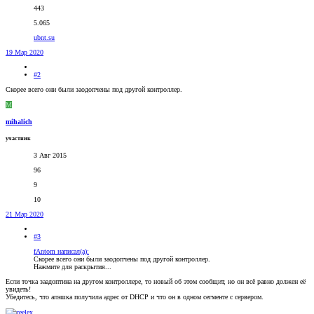
443
5.065
ubnt.su
19 Мар 2020
#2
Скорее всего они были заодопчены под другой контроллер.
M
mihalich
участник
3 Авг 2015
96
9
10
21 Мар 2020
#3
fAntom написал(а):
Скорее всего они были заодопчены под другой контроллер.
Нажмите для раскрытия...
Если точка заадоптина на другом контроллере, то новый об этом сообщит, но он всё равно должен её
увидеть!
Убедитесь, что апэшка получила адрес от DHCP и что он в одном сегменте с сервером.