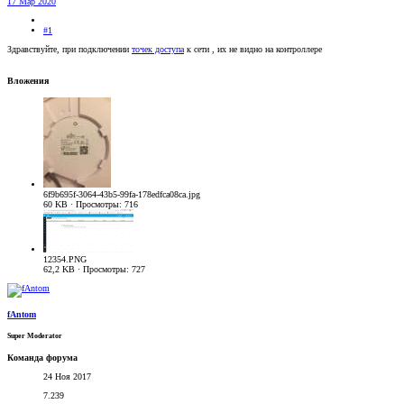
17 Мар 2020
#1
Здравствуйте, при подключении
точек доступа
к сети , их не видно на контроллере
Вложения
6f9b695f-3064-43b5-99fa-178edfca08ca.jpg
60 KB · Просмотры: 716
12354.PNG
62,2 KB · Просмотры: 727
fAntom
Super Moderator
Команда форума
24 Ноя 2017
7.239