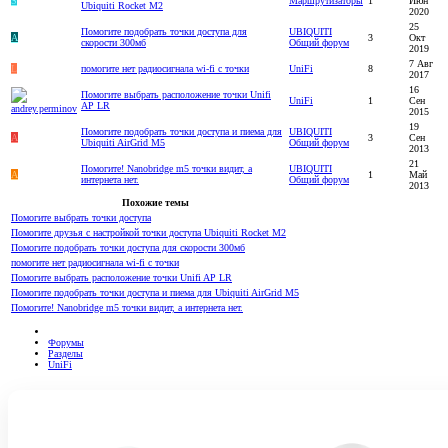
S
Маршрутизаторы
1
Июн
Ubiquiti Rocket M2
2020
25
Помогите подобрать точки доступа для
UBIQUITI
А
3
Окт
скорости 300мб
Общий форум
2019
7 Авг
L
помогите нет радиосигнала wi-fi с точки
UniFi
8
2017
16
Помогите выбрать расположение точки Unifi
UniFi
1
Сен
AP LR
2015
19
Помогите подобрать точки доступа и пиема для
UBIQUITI
А
3
Сен
Ubiquiti AirGrid M5
Общий форум
2013
21
Помогите! Nanobridge m5 точки видит, а
UBIQUITI
A
1
Май
интернета нет.
Общий форум
2013
Похожие темы
Помогите выбрать точки доступа
Помогите друзья с настройкой точки доступа Ubiquiti Rocket M2
Помогите подобрать точки доступа для скорости 300мб
помогите нет радиосигнала wi-fi с точки
Помогите выбрать расположение точки Unifi AP LR
Помогите подобрать точки доступа и пиема для Ubiquiti AirGrid M5
Помогите! Nanobridge m5 точки видит, а интернета нет.
Форумы
Разделы
UniFi