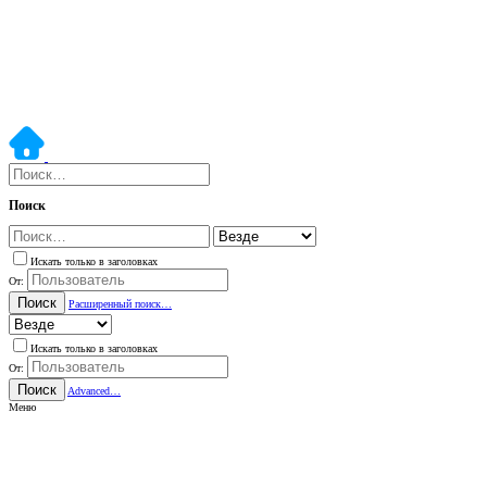
Поиск
Искать только в заголовках
От:
Поиск
Расширенный поиск…
Искать только в заголовках
От:
Поиск
Advanced…
Меню