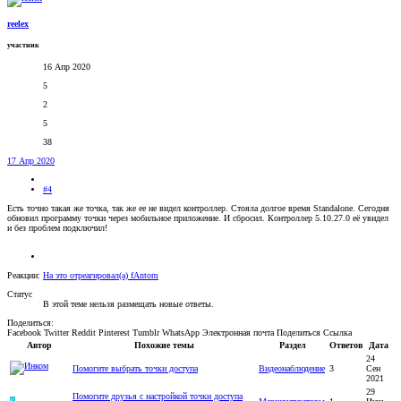
reelex
участник
16 Апр 2020
5
2
5
38
17 Апр 2020
#4
Есть точно такая же точка, так же ее не видел контроллер. Стояла долгое время Standalone. Сегодня
обновил программу точки через мобильное приложение. И сбросил. Контроллер 5.10.27.0 её увидел
и без проблем подключил!
Реакции:
На это отреагировал(а)
fAntom
Статус
В этой теме нельзя размещать новые ответы.
Поделиться:
Facebook
Twitter
Reddit
Pinterest
Tumblr
WhatsApp
Электронная почта
Поделиться
Ссылка
Автор
Похожие темы
Раздел
Ответов
Дата
24
Помогите выбрать точки доступа
Видеонаблюдение
3
Сен
2021
29
Помогите друзья с настройкой точки доступа