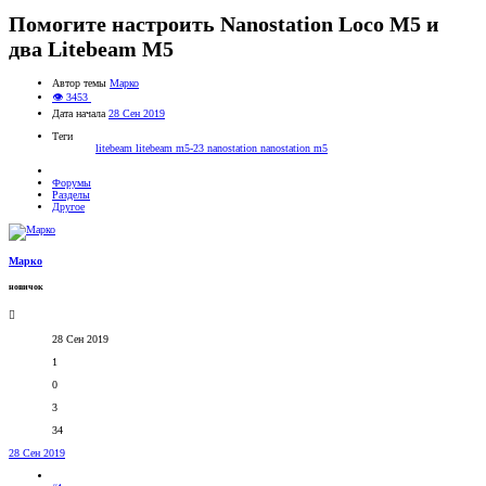
Помогите настроить Nanostation Loco M5 и
два Litebeam M5
Автор темы
Марко
👁 3453
Дата начала
28 Сен 2019
Теги
litebeam
litebeam m5-23
nanostation
nanostation m5
Форумы
Разделы
Другое
Марко
новичок
28 Сен 2019
1
0
3
34
28 Сен 2019