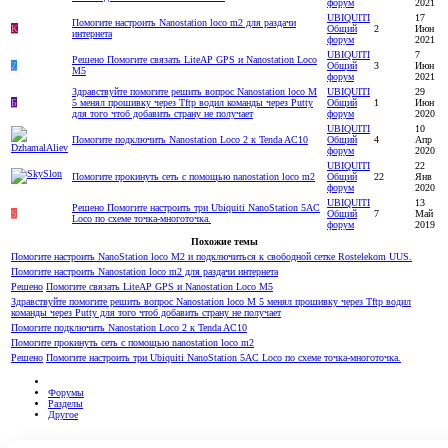
форум
2021
UBIQUITI
17
Помогите настроить Nanostation loco m2 для раздачи
К
Общий
2
Июн
интернета
форум
2021
UBIQUITI
7
Решено
Помогите связать LiteAP GPS и Nanostation Loco
Z
Общий
3
Июн
M5
форум
2021
Здравствуйте помогите решить вопрос Nanostation loco M
UBIQUITI
29
Б
5 менял прошивку через Tftp водил команды через Putty
Общий
1
Июн
для того чтоб добавить страну не получает
форум
2020
UBIQUITI
10
Помогите подключить Nanostation Loco 2 к Tenda AC10
Общий
4
Апр
форум
2020
UBIQUITI
22
Помогите прокинуть сеть с помощью nanostation loco m2
Общий
22
Янв
форум
2020
UBIQUITI
13
Решено
Помогите настроить три Ubiquiti NanoStation 5AC
S
Общий
7
Май
Loco по схеме точка-многоточка.
форум
2019
Похожие темы
Помогите настроить NanoStation loco M2 и подключиться к свободной сетке Rostelekom UUS.
Помогите настроить Nanostation loco m2 для раздачи интернета
Решено
Помогите связать LiteAP GPS и Nanostation Loco M5
Здравствуйте помогите решить вопрос Nanostation loco M 5 менял прошивку через Tftp водил
команды через Putty для того чтоб добавить страну не получает
Помогите подключить Nanostation Loco 2 к Tenda AC10
Помогите прокинуть сеть с помощью nanostation loco m2
Решено
Помогите настроить три Ubiquiti NanoStation 5AC Loco по схеме точка-многоточка.
Форумы
Разделы
Другое