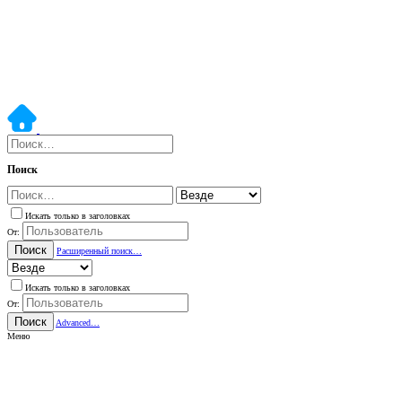
Поиск
Искать только в заголовках
От:
Поиск
Расширенный поиск…
Искать только в заголовках
От:
Поиск
Advanced…
Меню