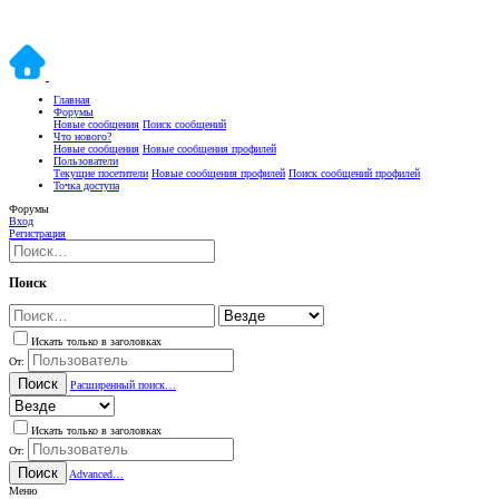
Главная
Форумы
Новые сообщения
Поиск сообщений
Что нового?
Новые сообщения
Новые сообщения профилей
Пользователи
Текущие посетители
Новые сообщения профилей
Поиск сообщений профилей
Точка доступа
Форумы
Вход
Регистрация
Поиск
Искать только в заголовках
От:
Поиск
Расширенный поиск…
Искать только в заголовках
От:
Поиск
Advanced…
Меню