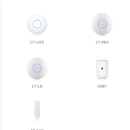
U7-LITE
U7-PRO
U7-LR
UDR7