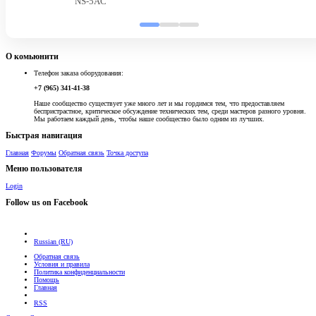
NS-5AC
О комьюнити
Телефон заказа оборудования:
+7 (965) 341-41-38
Наше сообщество существует уже много лет и мы гордимся тем, что предоставляем
беспристрастное, критическое обсуждение технических тем, среди мастеров разного уровня.
Мы работаем каждый день, чтобы наше сообщество было одним из лучших.
Быстрая навигация
Главная
Форумы
Обратная связь
Точка доступа
Меню пользователя
Login
Follow us on Facebook
Russian (RU)
Обратная связь
Условия и правила
Политика конфиденциальности
Помощь
Главная
RSS