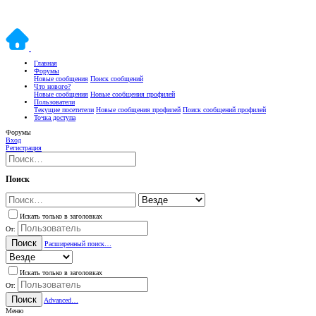
Главная
Форумы
Новые сообщения
Поиск сообщений
Что нового?
Новые сообщения
Новые сообщения профилей
Пользователи
Текущие посетители
Новые сообщения профилей
Поиск сообщений профилей
Точка доступа
Форумы
Вход
Регистрация
Поиск
Искать только в заголовках
От:
Поиск
Расширенный поиск…
Искать только в заголовках
От:
Поиск
Advanced…
Меню