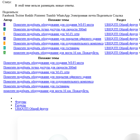
Статус
В этой теме нельзя размещать новые ответы.
Поделиться:
Facebook
Twitter
Reddit
Pinterest
Tumblr
WhatsApp
Электронная почта
Поделиться
Ссылка
Автор
Похожие темы
Раздел
Е
Помогите подобрать оборудование для создания WI-FI моста
UBIQUITI Общий форум
А
Помогите подобрать точки доступа для скорости 300мб
UBIQUITI Общий форум
J
Помогите подобрать оборудование для Wi-Fi сети
UBIQUITI Общий форум
A
Помогите подобрать оборудование для покрытия офисного здания
UBIQUITI Общий форум
S
Помогите подобрать оборудование для оздоровительного комплекса
UBIQUITI Общий форум
R
Помогите подобрать оборудование для гостиницы
UBIQUITI Общий форум
A
помогите подобрать оборудование для моста 16 км. Пожалуйста.
UBIQUITI Общий форум
Похожие темы
Помогите подобрать оборудование для создания WI-FI моста
Помогите подобрать точки доступа для скорости 300мб
Помогите подобрать оборудование для Wi-Fi сети
Помогите подобрать оборудование для покрытия офисного здания
Помогите подобрать оборудование для оздоровительного комплекса
Помогите подобрать оборудование для гостиницы
помогите подобрать оборудование для моста 16 км. Пожалуйста.
Форумы
Разделы
UBIQUITI Общий форум