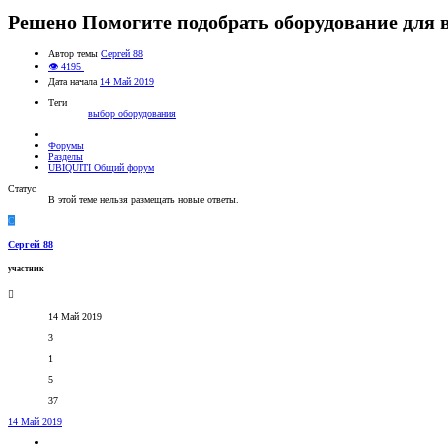
Решено
Помогите подобрать оборудование для 
Автор темы
Сергей 88
👁 4195
Дата начала
14 Май 2019
Теги
выбор оборудования
Форумы
Разделы
UBIQUITI Общий форум
Статус
В этой теме нельзя размещать новые ответы.
С
Сергей 88
участник
14 Май 2019
3
1
5
37
14 Май 2019