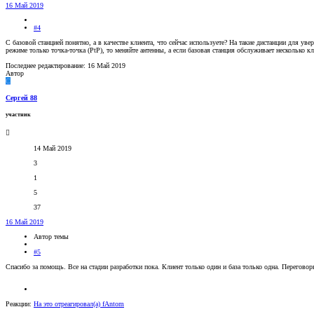
16 Май 2019
#4
С базовой станцией понятно, а в качестве клиента, что сейчас используете? На такие дистанции для у
режиме только точка-точка (PtP), то меняйте антенны, а если базовая станция обслуживает несколько кл
Последнее редактирование:
16 Май 2019
Автор
С
Сергей 88
участник
14 Май 2019
3
1
5
37
16 Май 2019
Автор темы
#5
Спасибо за помощь. Все на стадии разработки пока. Клиент только один и база только одна. Переговор
Реакции:
На это отреагировал(а)
fAntom