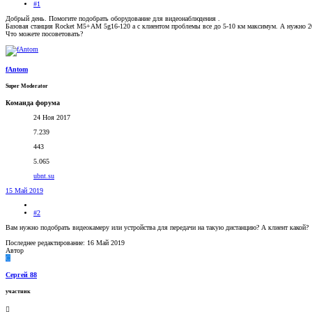
#1
Добрый день. Помогите подобрать оборудование для видеонаблюдения .
Базовая станция Rocket M5+AM 5g16-120 а с клиентом проблемы все до 5-10 км максимум. А нужно 2
Что можете посоветовать?
fAntom
Super Moderator
Команда форума
24 Ноя 2017
7.239
443
5.065
ubnt.su
15 Май 2019
#2
Вам нужно подобрать видеокамеру или устройства для передачи на такую дистанцию? А клиент какой?
Последнее редактирование:
16 Май 2019
Автор
С
Сергей 88
участник