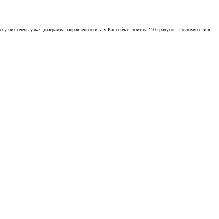
 у них очень узкая диаграмма направленности, а у Вас сейчас стоит на 120 градусов. Поэтому если в