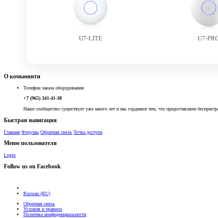
U7-LITE
U7-PR
О комьюнити
Телефон заказа оборудования:
+7 (965) 341-41-38
Наше сообщество существует уже много лет и мы гордимся тем, что предоставляем беспристр
Быстрая навигация
Главная
Форумы
Обратная связь
Точка доступа
Меню пользователя
Login
Follow us on Facebook
Russian (RU)
Обратная связь
Условия и правила
Политика конфиденциальности