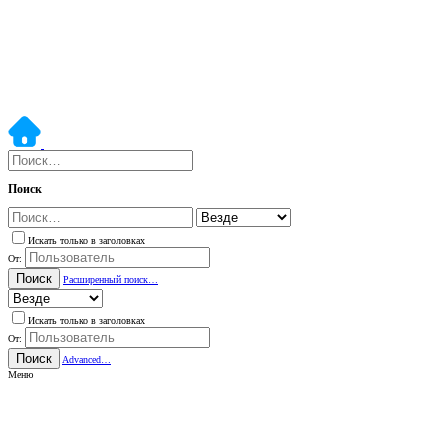
Поиск
Искать только в заголовках
От:
Поиск
Расширенный поиск…
Искать только в заголовках
От:
Поиск
Advanced…
Меню