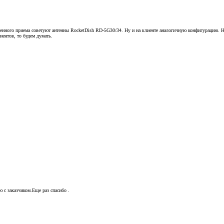
веренного приема советуют антенны RocketDish RD-5G30/34. Ну и на клиенте аналогичную конфигурацию. Но
иентов, то будем думать.
ю с заказчиком.Еще раз спасибо .