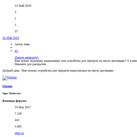
14 Май 2019
3
1
5
37
16 Май 2019
Автор темы
#3
fAntom написал(а):
Вам нужно подобрать видеокамеру или устройства для передачи на такую дистанцию? А клиен
Нажмите для раскрытия...
Добрый день. Мне нужны устройства для передачи видеосигнала на такую дистанцию
fAntom
Super Moderator
Команда форума
24 Ноя 2017
7.239
443
5.065
ubnt.su