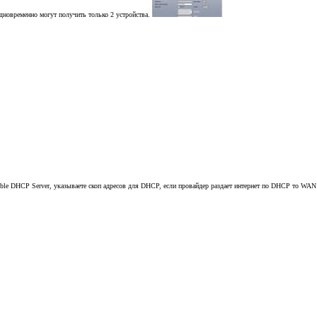
одновременно могут получить только 2 устройства.
ble DHCP Server, указываете скоп адресов для DHCP, если провайдер раздает интернет по DHCP то WAN I