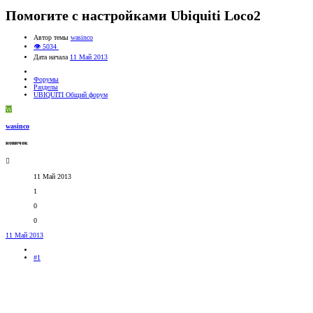
Помогите с настройками Ubiquiti Loco2
Автор темы
wasinco
👁 5034
Дата начала
11 Май 2013
Форумы
Разделы
UBIQUITI Общий форум
W
wasinco
новичок
11 Май 2013
1
0
0
11 Май 2013
#1