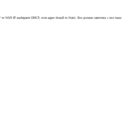
 то WAN IP выбираете DHCP, если адрес белый то Static. Все должно завестись с пол тыка