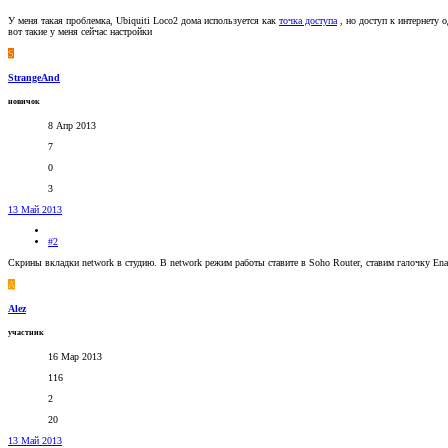
У меня такая проблемка, Ubiquiti Loco2 дома используется как
точка доступа
, но доступ к интернету 
вот такие у меня сейчас настройки
S
StrangeAnd
новичок
8 Апр 2013
7
0
3
13 Май 2013
#2
Скрины вкладки network в студию. В network режим работы ставите в Soho Router, ставим галочку Ena
A
Alez
участник
16 Мар 2013
116
2
20
13 Май 2013