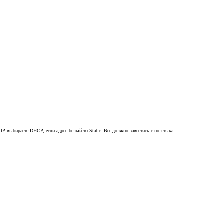
P выбираете DHCP, если адрес белый то Static. Все должно завестись с пол тыка