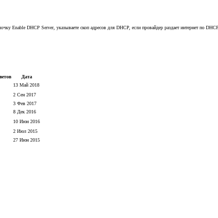
лочку Enable DHCP Server, указываете скоп адресов для DHCP, если провайдер раздает интернет по DHCP
ветов
Дата
13 Май 2018
2 Сен 2017
3 Фев 2017
8 Дек 2016
10 Июн 2016
2 Июл 2015
27 Июн 2015