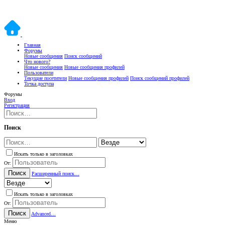
Главная
Форумы
Новые сообщения
Поиск сообщений
Что нового?
Новые сообщения
Новые сообщения профилей
Пользователи
Текущие посетители
Новые сообщения профилей
Поиск сообщений профилей
Точка доступа
Форумы
Вход
Регистрация
Поиск
Искать только в заголовках
От:
Поиск
Расширенный поиск…
Искать только в заголовках
От:
Поиск
Advanced…
Меню