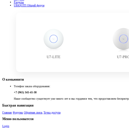
Разделы
UBIQUITI Общий форум
U7-LITE
U7-PR
О комьюнити
Телефон заказа оборудования:
+7 (965) 341-41-38
Наше сообщество существует уже много лет и мы гордимся тем, что предоставляем беспристр
Быстрая навигация
Главная
Форумы
Обратная связь
Точка доступа
Меню пользователя
Login