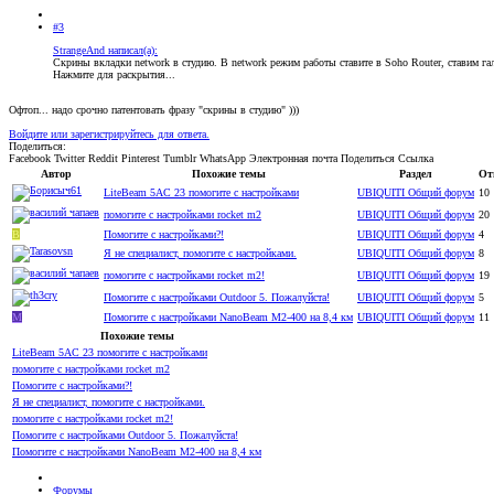
#3
StrangeAnd написал(а):
Скрины вкладки network в студию. В network режим работы ставите в Soho Router, ставим га
Нажмите для раскрытия...
Офтоп... надо срочно патентовать фразу "скрины в студию" )))
Войдите или зарегистрируйтесь для ответа.
Поделиться:
Facebook
Twitter
Reddit
Pinterest
Tumblr
WhatsApp
Электронная почта
Поделиться
Ссылка
Автор
Похожие темы
Раздел
От
LiteBeam 5AC 23 помогите с настройками
UBIQUITI Общий форум
10
помогите с настройками rocket m2
UBIQUITI Общий форум
20
В
Помогите с настройками?!
UBIQUITI Общий форум
4
Я не специалист, помогите с настройками.
UBIQUITI Общий форум
8
помогите с настройками rocket m2!
UBIQUITI Общий форум
19
Помогите с настройками Outdoor 5. Пожалуйста!
UBIQUITI Общий форум
5
M
Помогите с настройками NanoBeam M2-400 на 8,4 км
UBIQUITI Общий форум
11
Похожие темы
LiteBeam 5AC 23 помогите с настройками
помогите с настройками rocket m2
Помогите с настройками?!
Я не специалист, помогите с настройками.
помогите с настройками rocket m2!
Помогите с настройками Outdoor 5. Пожалуйста!
Помогите с настройками NanoBeam M2-400 на 8,4 км
Форумы