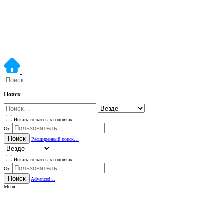
Поиск
Искать только в заголовках
От:
Поиск
Расширенный поиск…
Искать только в заголовках
От:
Поиск
Advanced…
Меню