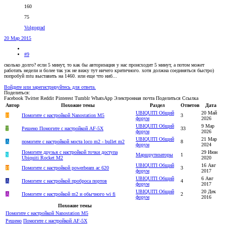
160
75
Volgograd
20 Мар 2015
#9
сколько долго? если 5 минут, то как бы авторизация у нас происходит 5 минут, а потом может
работать недели и более так уж не вижу тут ничего критичного. хотя должна соединяться быстро)
попробуй mtu выставить на 1460. или еще что ниб...
Войдите или зарегистрируйтесь для ответа.
Поделиться:
Facebook
Twitter
Reddit
Pinterest
Tumblr
WhatsApp
Электронная почта
Поделиться
Ссылка
Автор
Похожие темы
Раздел
Ответов
Дата
UBIQUITI Общий
20 Май
И
Помогите с настройкой Nanostation M5
3
форум
2026
UBIQUITI Общий
9 Мар
T
Решено
Помогите с настройкой AF-5X
33
форум
2026
UBIQUITI Общий
21 Мар
A
помогите с настройкой моста loco m2 - bullet m2
8
форум
2024
Помогите друзья с настройкой точки доступа
29 Июн
S
Маршрутизаторы
1
Ubiquiti Rocket M2
2020
UBIQUITI Общий
16 Авг
И
Помогите с настройкой powerbeam ac 620
3
форум
2017
UBIQUITI Общий
6 Авг
А
Помогите с настройкой проброса портов
4
форум
2017
UBIQUITI Общий
20 Дек
A
Помогите с настройкой m2 и обычного wi fi
2
форум
2016
Похожие темы
Помогите с настройкой Nanostation M5
Решено
Помогите с настройкой AF-5X