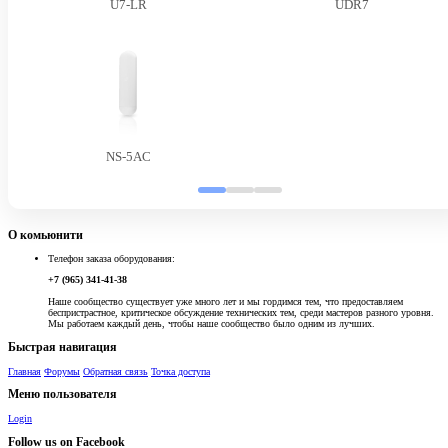
U7-LR
UDR7
NS-5AC
О комьюнити
Телефон заказа оборудования:
+7 (965) 341-41-38
Наше сообщество существует уже много лет и мы гордимся тем, что предоставляем
беспристрастное, критическое обсуждение технических тем, среди мастеров разного уровня.
Мы работаем каждый день, чтобы наше сообщество было одним из лучших.
Быстрая навигация
Главная
Форумы
Обратная связь
Точка доступа
Меню пользователя
Login
Follow us on Facebook