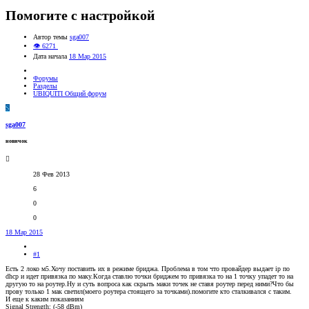
Помогите с настройкой
Автор темы
sga007
👁 6271
Дата начала
18 Мар 2015
Форумы
Разделы
UBIQUITI Общий форум
S
sga007
новичок
28 Фев 2013
6
0
0
18 Мар 2015
#1
Есть 2 локо м5.Хочу поставить их в режиме бриджа. Проблема в том что провайдер выдает ip по
dhcp и идет привязка по маку.Когда ставлю точки бриджем то привязка то на 1 точку упадет то на
другую то на роутер.Ну и суть вопроса как скрыть маки точек не ставя роутер перед ними?Что бы
прову только 1 мак светил(моего роутера стоящего за точками).помогите кто сталкивался с таким.
И еще к каким показаниям
Signal Strength: (-58 dBm)