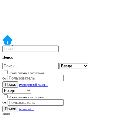
Поиск
Искать только в заголовках
От:
Поиск
Расширенный поиск…
Искать только в заголовках
От:
Поиск
Advanced…
Меню