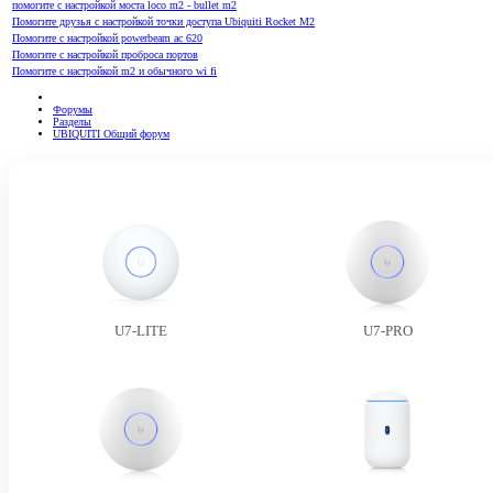
помогите с настройкой моста loco m2 - bullet m2
Помогите друзья с настройкой точки доступа Ubiquiti Rocket M2
Помогите с настройкой powerbeam ac 620
Помогите с настройкой проброса портов
Помогите с настройкой m2 и обычного wi fi
Форумы
Разделы
UBIQUITI Общий форум
U7-LITE
U7-PRO