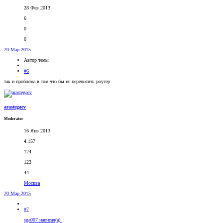
28 Фев 2013
6
0
0
20 Мар 2015
Автор темы
#6
так и проблема в том что бы не переносить роутер
arastegaev
Moderator
16 Янв 2013
4.157
124
123
44
Москва
20 Мар 2015
#7
sga007 написал(а):