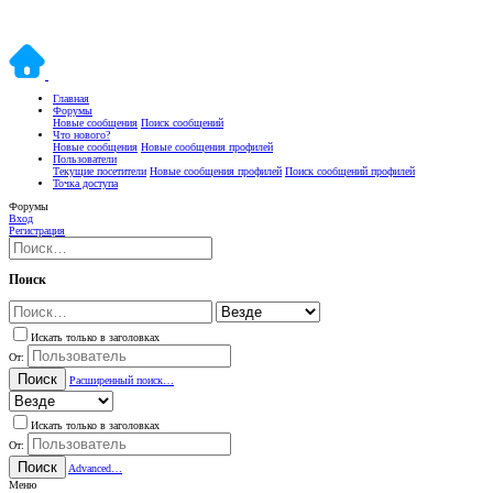
Главная
Форумы
Новые сообщения
Поиск сообщений
Что нового?
Новые сообщения
Новые сообщения профилей
Пользователи
Текущие посетители
Новые сообщения профилей
Поиск сообщений профилей
Точка доступа
Форумы
Вход
Регистрация
Поиск
Искать только в заголовках
От:
Поиск
Расширенный поиск…
Искать только в заголовках
От:
Поиск
Advanced…
Меню