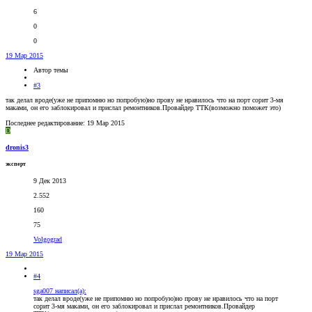
6
0
0
19 Мар 2015
Автор темы
#3
так делал вроде(уже не припомню но попробую)но прову не нравилось что на порт сорит 3-мя
маками, он его заблокировал и прислал ремонтников.Провайдер ТТК(возможно поможет это)
Последнее редактирование:
19 Мар 2015
D
dronis3
эксперт
9 Дек 2013
2.552
160
75
Volgograd
19 Мар 2015
#4
sga007 написал(а):
так делал вроде(уже не припомню но попробую)но прову не нравилось что на порт
сорит 3-мя маками, он его заблокировал и прислал ремонтников.Провайдер