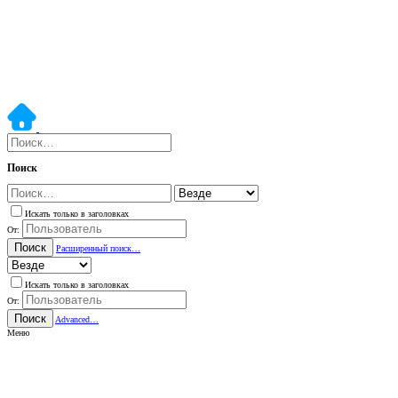
Поиск
Искать только в заголовках
От:
Поиск
Расширенный поиск…
Искать только в заголовках
От:
Поиск
Advanced…
Меню