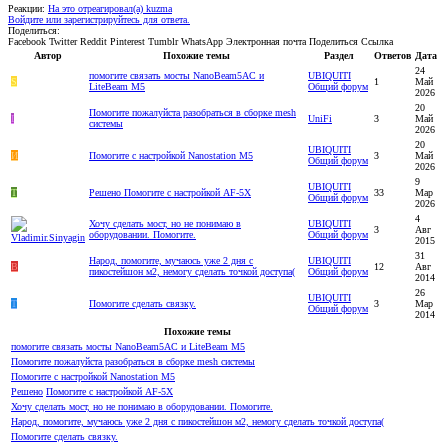
Реакции:
На это отреагировал(а)
kuzma
Войдите или зарегистрируйтесь для ответа.
Поделиться:
Facebook
Twitter
Reddit
Pinterest
Tumblr
WhatsApp
Электронная почта
Поделиться
Ссылка
Автор
Похожие темы
Раздел
Ответов
Дата
24
помогите связать мосты NanoBeam5AC и
UBIQUITI
S
1
Май
LiteBeam M5
Общий форум
2026
20
Помогите пожалуйста разобраться в сборке mesh
I
UniFi
3
Май
системы
2026
20
UBIQUITI
И
Помогите с настройкой Nanostation M5
3
Май
Общий форум
2026
9
UBIQUITI
T
Решено
Помогите с настройкой AF-5X
33
Мар
Общий форум
2026
4
Хочу сделать мост, но не понимаю в
UBIQUITI
3
Авг
оборудовании. Помогите.
Общий форум
2015
31
Народ, помогите, мучаюсь уже 2 дня с
UBIQUITI
В
12
Авг
пикостейшон м2, немогу сделать точкой доступа(
Общий форум
2014
26
UBIQUITI
T
Помогите сделать связку.
3
Мар
Общий форум
2014
Похожие темы
помогите связать мосты NanoBeam5AC и LiteBeam M5
Помогите пожалуйста разобраться в сборке mesh системы
Помогите с настройкой Nanostation M5
Решено
Помогите с настройкой AF-5X
Хочу сделать мост, но не понимаю в оборудовании. Помогите.
Народ, помогите, мучаюсь уже 2 дня с пикостейшон м2, немогу сделать точкой доступа(
Помогите сделать связку.