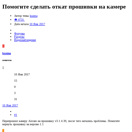
Помогите сделать откат прошивки на камере
Автор темы
kuzma
👁 4731
Дата начала
10 Янв 2017
Форумы
Разделы
Видеонаблюдение
K
kuzma
новичок
10 Янв 2017
15
0
3
31
10 Янв 2017
#1
Перепрошил камеру Aircam на прошивку v3.1.4.39, после чего начались проблемы. Помогите
вернуть прошивку на версию 1.1
T