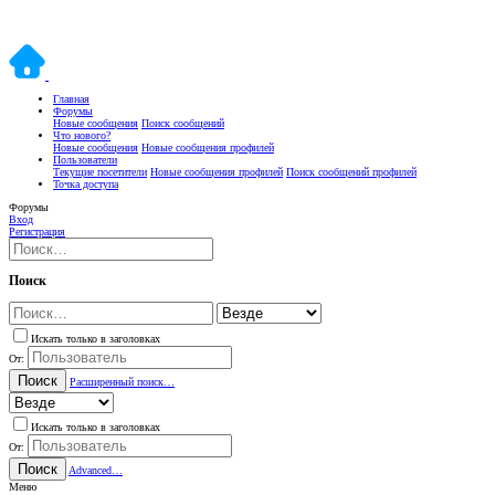
Главная
Форумы
Новые сообщения
Поиск сообщений
Что нового?
Новые сообщения
Новые сообщения профилей
Пользователи
Текущие посетители
Новые сообщения профилей
Поиск сообщений профилей
Точка доступа
Форумы
Вход
Регистрация
Поиск
Искать только в заголовках
От:
Поиск
Расширенный поиск…
Искать только в заголовках
От:
Поиск
Advanced…
Меню