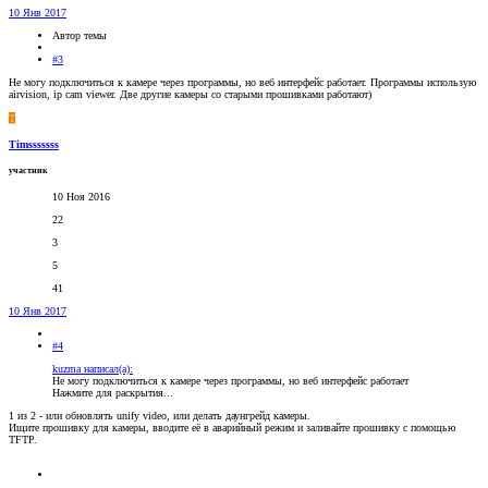
10 Янв 2017
Автор темы
#3
Не могу подключиться к камере через программы, но веб интерфейс работает. Программы использую
airvision, ip cam viewer. Две другие камеры со старыми прошивками работают)
T
Timsssssss
участник
10 Ноя 2016
22
3
5
41
10 Янв 2017
#4
kuzma написал(а):
Не могу подключиться к камере через программы, но веб интерфейс работает
Нажмите для раскрытия...
1 из 2 - или обновлять unify video, или делать даунгрейд камеры.
Ищите прошивку для камеры, вводите её в аварийный режим и заливайте прошивку с помощью
TFTP.