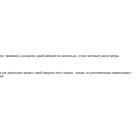
тое: принимать и раздавать одной антенной не желательно, лучше поставьте какую нибудь
 и как происходит процесс самой передачи этого сигнала , нужны ли дополнительные манипуляции с
а)?