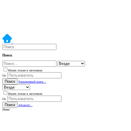
Поиск
Искать только в заголовках
От:
Поиск
Расширенный поиск…
Искать только в заголовках
От:
Поиск
Advanced…
Меню