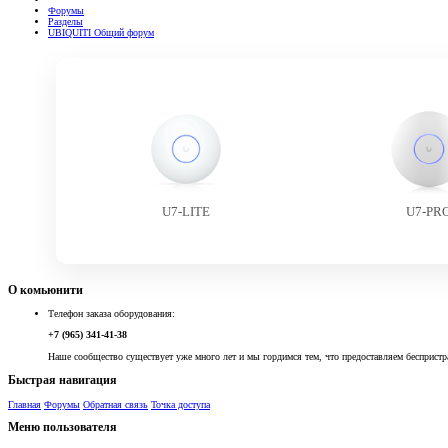
Форумы
Разделы
UBIQUITI Общий форум
U7-LITE
U7-PR
О комьюнити
Телефон заказа оборудования:
+7 (965) 341-41-38
Наше сообщество существует уже много лет и мы гордимся тем, что предоставляем беспристр
Быстрая навигация
Главная
Форумы
Обратная связь
Точка доступа
Меню пользователя