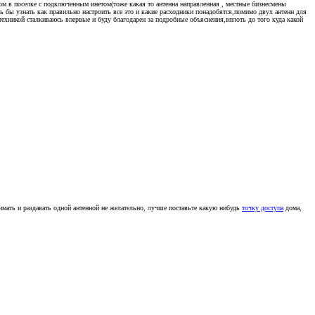
 дом в поселке с подключенным инетом(тоже какая то антенна направленная , местные бизнесмены
сь бы узнать как правильно настроить все это и какие расходники понадобятся,помимо двух антенн для
 техникой сталкиваюсь впервые и буду благодарен за подробные объяснения,вплоть до того куда какой
нимать и раздавать одной антенной не желательно, лучше поставьте какую нибудь
точку доступа
дома,