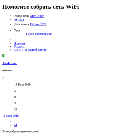
Помогите собрать сеть WiFi
Автор темы
AlexGrimm
👁 3324
Дата начала
13 Июн 2019
Теги
выбор оборудования
Форумы
Разделы
UBIQUITI Общий форум
A
AlexGrimm
новичок
13 Июн 2019
2
0
3
28
13 Июн 2019
#1
Всем доброго времени суток!