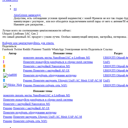
#4
AlexGrimm написал(а):
Допустим, есть соблюдения условия прямой видимости( с зоной Френеля не все так гладко буд
манипуляции с роутером , или все обходится подключением витой пары от него к антенне?И 
Нажмите для раскрытия...
Лучше всего по соотношению цена\возможности сейчасc:
Ubiquiti LiteBeam 5AC Gen 2
это самый дешевый АС продукт с узким лучем. Особых манипуляций ненужно, настройка, юстировка. З
Войдите или зарегистрируйтесь для ответа.
Поделиться:
Facebook
Twitter
Reddit
Pinterest
Tumblr
WhatsApp
Электронная почта
Поделиться
Ссылка
Автор
Похожие темы
Раздел
S
помогите связать мосты NanoBeam5AC и LiteBeam M5
UBIQUITI Общий ф
I
Помогите пожалуйста разобраться в сборке mesh системы
UniFi
И
Помогите с настройкой Nanostation M5
UBIQUITI Общий ф
T
Решено
Помогите с настройкой AF-5X
UBIQUITI Общий ф
Помогите подобрать оборудование коттеджа
UBIQUITI Общий ф
S
Решено
Помогите настроить Ubiquiti UniFi AC Mesh UAP-AC-M
UniFi
Решено
Помогите собрать сеть WiFi
UBIQUITI Общий ф
Похожие темы
помогите связать мосты NanoBeam5AC и LiteBeam M5
Помогите пожалуйста разобраться в сборке mesh системы
Помогите с настройкой Nanostation M5
Решено
Помогите с настройкой AF-5X
Помогите подобрать оборудование коттеджа
Решено
Помогите настроить Ubiquiti UniFi AC Mesh UAP-AC-M
Решено
Помогите собрать сеть WiFi