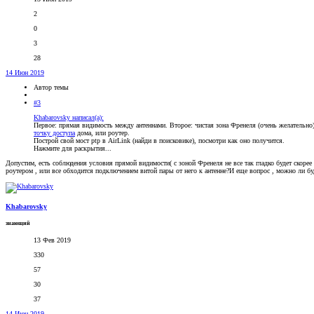
2
0
3
28
14 Июн 2019
Автор темы
#3
Khabarovsky написал(а):
Первое: прямая видимость между антеннами. Второе: чистая зона Френеля (очень желательно).
точку доступа
дома, или роутер.
Построй свой мост ptp в AirLink (найди в поисковике), посмотри как оно получится.
Нажмите для раскрытия...
Допустим, есть соблюдения условия прямой видимости( с зоной Френеля не все так гладко будет скорее
роутером , или все обходится подключением витой пары от него к антенне?И еще вопрос , можно ли б
Khabarovsky
знающий
13 Фев 2019
330
57
30
37
14 Июн 2019