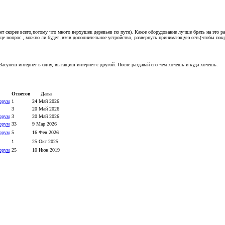
ет скорее всего,потому что много верхушек деревьев по пути). Какое оборудование лучше брать на это р
еще вопрос , можно ли будет ,взяв дополнительное устройство, развернуть принимающую сеть(чтобы пок
асунеш интернет в одну, вытащиш интернет с другой. После раздавай его чем хочешь и куда хочешь.
Ответов
Дата
орум
1
24 Май 2026
3
20 Май 2026
орум
3
20 Май 2026
орум
33
9 Мар 2026
орум
5
16 Фев 2026
1
25 Окт 2025
орум
25
10 Июн 2019