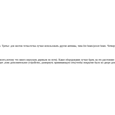
 Третье: для мостов точка-точка лучше использовать другие антенны, типа lite beam/power beam. Четвер
 всего,потому что много верхушек деревьев по пути). Какое оборудование лучше брать на это расстояние
удет ,взяв дополнительное устройство, развернуть принимающую сеть(чтобы покрытие было во дворе дом