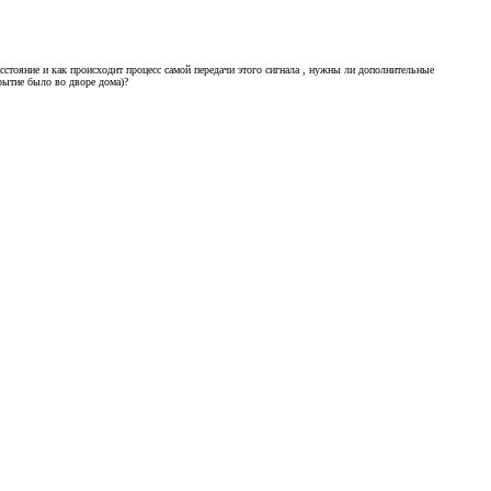
асстояние и как происходит процесс самой передачи этого сигнала , нужны ли дополнительные
рытие было во дворе дома)?