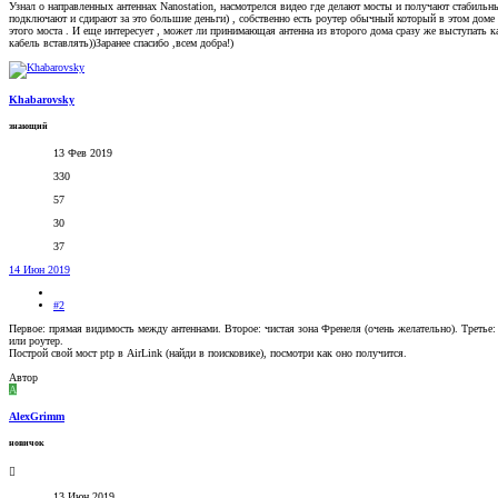
Узнал о направленных антеннах Nanostation, насмотрелся видео где делают мосты и получают стабильны
подключают и сдирают за это большие деньги) , собственно есть роутер обычный который в этом доме р
этого моста . И еще интересует , может ли принимающая антенна из второго дома сразу же выступать к
кабель вставлять))Заранее спасибо ,всем добра!)
Khabarovsky
знающий
13 Фев 2019
330
57
30
37
14 Июн 2019
#2
Первое: прямая видимость между антеннами. Второе: чистая зона Френеля (очень желательно). Третье:
или роутер.
Построй свой мост ptp в AirLink (найди в поисковике), посмотри как оно получится.
Автор
A
AlexGrimm
новичок
13 Июн 2019