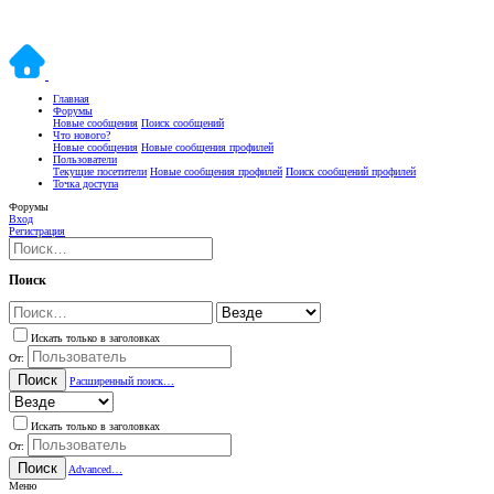
Главная
Форумы
Новые сообщения
Поиск сообщений
Что нового?
Новые сообщения
Новые сообщения профилей
Пользователи
Текущие посетители
Новые сообщения профилей
Поиск сообщений профилей
Точка доступа
Форумы
Вход
Регистрация
Поиск
Искать только в заголовках
От:
Поиск
Расширенный поиск…
Искать только в заголовках
От:
Поиск
Advanced…
Меню