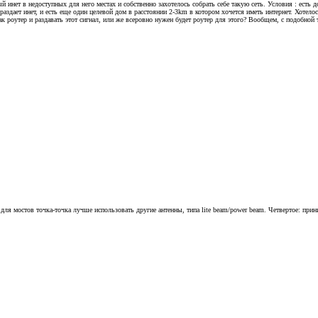
й инет в недоступных для него местах и собственно захотелось собрать себе такую сеть. Условия : есть
аздает инет, и есть еще один целевой дом в расстоянии 2-3km в котором хочется иметь интернет. Хотело
ак роутер и раздавать этот сигнал, или же всеровно нужен будет роутер для этого? Вообщем, с подобной
 для мостов точка-точка лучше использовать другие антенны, типа lite beam/power beam. Четвертое: при