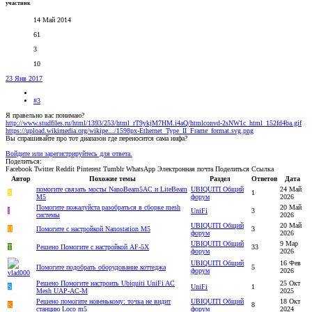
участник
14 Май 2014
61
3
10
23 Янв 2017
#3
Я правельно вас понимаю?
http://www.studfiles.ru/html/1393/253/html_rT9ykjM7HM.i4aQ/htmlconvd-2sNW1c_html_152fd4ba.gif
https://upload.wikimedia.org/wikipe.../1598px-Ethernet_Type_II_Frame_format.svg.png
Вы спрашивайте про тот диапазон где переносится сама инфа?
Войдите или зарегистрируйтесь для ответа.
Поделиться:
Facebook
Twitter
Reddit
Pinterest
Tumblr
WhatsApp
Электронная почта
Поделиться
Ссылка
Автор
Похожие темы
Раздел
Ответов
Дата
помогите связать мосты NanoBeam5AC и LiteBeam
UBIQUITI Общий
24 Май
S
1
M5
форум
2026
Помогите пожалуйста разобраться в сборке mesh
20 Май
I
UniFi
3
системы
2026
UBIQUITI Общий
20 Май
И
Помогите с настройкой Nanostation M5
3
форум
2026
UBIQUITI Общий
9 Мар
T
Решено
Помогите с настройкой AF-5X
33
форум
2026
UBIQUITI Общий
16 Фев
Помогите подобрать оборудование коттеджа
5
форум
2026
Решено
Помогите настроить Ubiquiti UniFi AC
25 Окт
S
UniFi
1
Mesh UAP-AC-M
2025
Решено
помогите новенькому: точка не видит
UBIQUITI Общий
18 Окт
K
8
станцию Loco m5
форум
2024