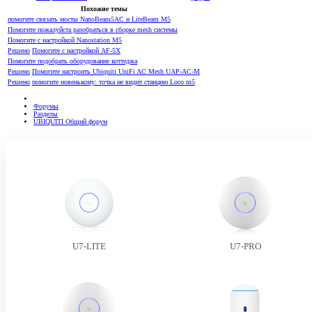
Похожие темы
помогите связать мосты NanoBeam5AC и LiteBeam M5
Помогите пожалуйста разобраться в сборке mesh системы
Помогите с настройкой Nanostation M5
Решено
Помогите с настройкой AF-5X
Помогите подобрать оборудование коттеджа
Решено
Помогите настроить Ubiquiti UniFi AC Mesh UAP-AC-M
Решено
помогите новенькому: точка не видит станцию Loco m5
Форумы
Разделы
UBIQUITI Общий форум
U7-LITE
U7-PRO