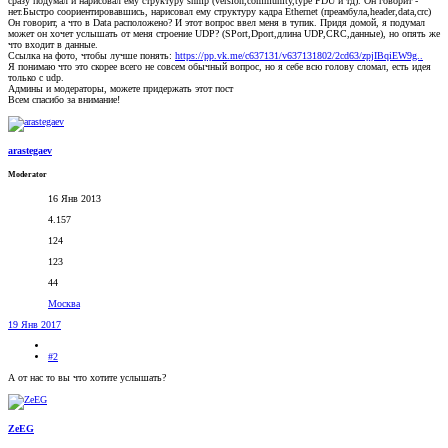
сразу подумал и нарисовал ему структуру snmp (version,community,type PDU и тд). Он говорит -
нет.Быстро соориентировавшись, нарисовал ему структуру кадра Ethernet (преамбула,header,data,crc)
Он говорит, а что в Data расположено? И этот вопрос ввел меня в тупик. Придя домой, я подумал
может он хочет услышать от меня строение UDP? (SPort,Dport,длина UDP,CRC,данные), но опять же
что входит в данные.
Ссылка на фото, чтобы лучше понять:
https://pp.vk.me/c637131/v637131802/2cd63/zpjIBqiEW9g..
Я понимаю что это скорее всего не совсем обычный вопрос, но я себе всю голову сломал, есть идея
только с udp.
Админы и модераторы, можете придержать этот пост
Всем спасибо за внимание!
arastegaev
Moderator
16 Янв 2013
4.157
124
123
44
Москва
19 Янв 2017
#2
А от нас то вы что хотите услышать?
ZeEG