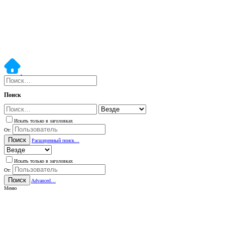
Поиск
Искать только в заголовках
От:
Поиск
Расширенный поиск…
Искать только в заголовках
От:
Поиск
Advanced…
Меню