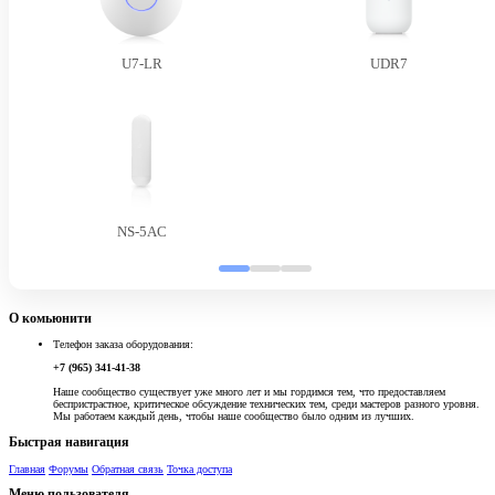
U7-LR
UDR7
NS-5AC
О комьюнити
Телефон заказа оборудования:
+7 (965) 341-41-38
Наше сообщество существует уже много лет и мы гордимся тем, что предоставляем
беспристрастное, критическое обсуждение технических тем, среди мастеров разного уровня.
Мы работаем каждый день, чтобы наше сообщество было одним из лучших.
Быстрая навигация
Главная
Форумы
Обратная связь
Точка доступа
Меню пользователя