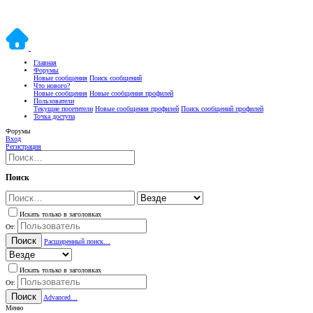
Главная
Форумы
Новые сообщения
Поиск сообщений
Что нового?
Новые сообщения
Новые сообщения профилей
Пользователи
Текущие посетители
Новые сообщения профилей
Поиск сообщений профилей
Точка доступа
Форумы
Вход
Регистрация
Поиск
Искать только в заголовках
От:
Поиск
Расширенный поиск…
Искать только в заголовках
От:
Поиск
Advanced…
Меню