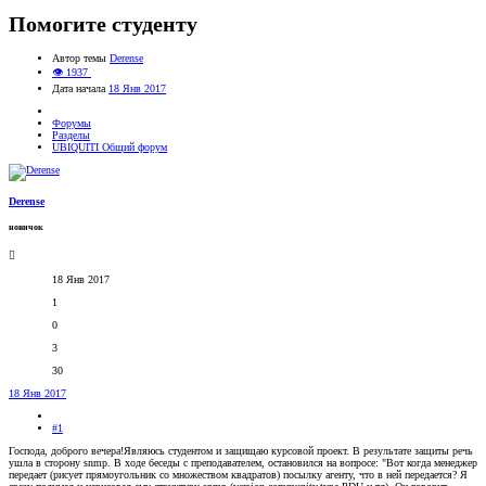
Помогите студенту
Автор темы
Derense
👁 1937
Дата начала
18 Янв 2017
Форумы
Разделы
UBIQUITI Общий форум
Derense
новичок
18 Янв 2017
1
0
3
30
18 Янв 2017
#1
Господа, доброго вечера!Являюсь студентом и защищаю курсовой проект. В результате защиты речь
ушла в сторону snmp. В ходе беседы с преподавателем, остановился на вопросе: "Вот когда менеджер
передает (рисует прямоугольник со множеством квадратов) посылку агенту, что в ней передается? Я