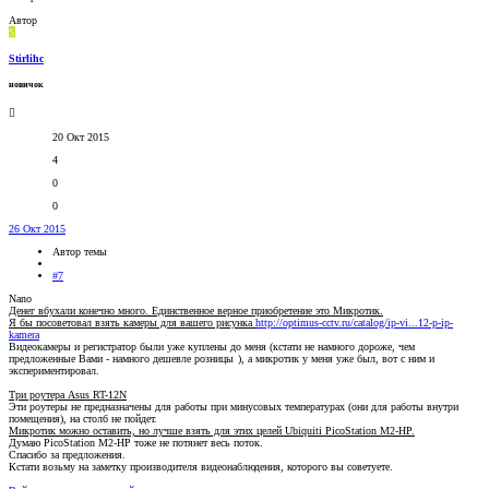
Автор
S
Stirlihc
новичок
20 Окт 2015
4
0
0
26 Окт 2015
Автор темы
#7
Nano
Денег вбухали конечно много. Единственное верное приобретение это Микротик.
Я бы посоветовал взять камеры для вашего рисунка
http://optimus-cctv.ru/catalog/ip-vi...12-p-ip-
kamera
Видеокамеры и регистратор были уже куплены до меня (кстати не намного дороже, чем
предложенные Вами - намного дешевле розницы
), а микротик у меня уже был, вот с ним и
экспериментировал.
Три роутера Asus RT-12N
Эти роутеры не предназначены для работы при минусовых температурах (они для работы внутри
помещения), на столб не пойдет.
Микротик можно оставить, но лучше взять для этих целей Ubiquiti PicoStation M2-HP.
Думаю PicoStation M2-HP тоже не потянет весь поток.
Спасибо за предложения.
Кстати возьму на заметку производителя видеонаблюдения, которого вы советуете.