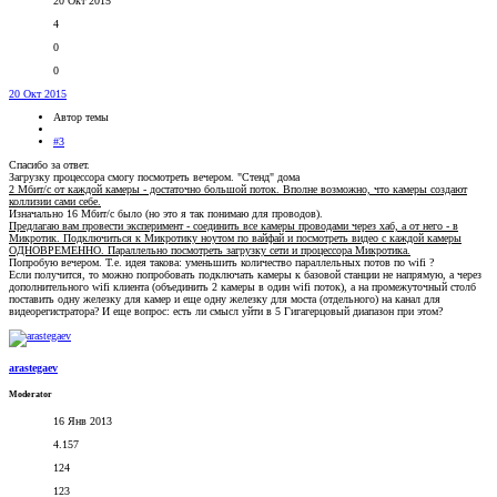
20 Окт 2015
4
0
0
20 Окт 2015
Автор темы
#3
Спасибо за ответ.
Загрузку процессора смогу посмотреть вечером. "Стенд" дома
2 Мбит/с от каждой камеры - достаточно большой поток. Вполне возможно, что камеры создают
коллизии сами себе.
Изначально 16 Мбит/с было (но это я так понимаю для проводов).
Предлагаю вам провести эксперимент - соединить все камеры проводами через хаб, а от него - в
Микротик. Подключиться к Микротику ноутом по вайфай и посмотреть видео с каждой камеры
ОДНОВРЕМЕННО. Параллельно посмотреть загрузку сети и процессора Микротика.
Попробую вечером. Т.е. идея такова: уменьшить количество параллельных потов по wifi ?
Если получится, то можно попробовать подключать камеры к базовой станции не напрямую, а через
дополнительного wifi клиента (объединить 2 камеры в один wifi поток), а на промежуточный столб
поставить одну железку для камер и еще одну железку для моста (отдельного) на канал для
видеорегистратора? И еще вопрос: есть ли смысл уйти в 5 Гигагерцовый диапазон при этом?
arastegaev
Moderator
16 Янв 2013
4.157
124
123