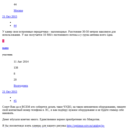
44
Москва
21 Окт 2015
#4
У камер свои встроенные передатчики - маломощные. Расстояние 30-50 метров максимум для
использования. У вас получается 10 Мб/с постоянного потока а у грува антенна всего одна.
N
nano
участник
11 Авг 2014
138
8
20
Волгодонск
21 Окт 2015
#5
Совет Вам да и ВСЕМ кто соберется делать такое ЧУДО, на таком непонятном оборудовании, пишите
свой контактный номер телефона в ЛС, я вам подберу нужное оборудование и не будете геммор себе
наживать.
Денег вбухали конечно много. Единственное верное приобретение это Микротик.
Я бы посоветовал взять камеры для вашего рисунка
http://optimus-cctv.ru/catalog/ip-