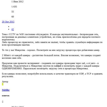
1 Июн 2012
1.635
55
60
20 Окт 2015
#2
Тема с CCTV по WiFi постоянно обсуждается. И выводы неутешительные - беспроводная сеть,
построенная на дешевых клиентских устройствах, не очень приспособлена для передачи плотного
видеопотока.
Либо процессор не справляется, либо памяти не хватает, чтобы хранить служебную информацию по
всем пролетающим пакетам.
То что у вас Микротик - хорошо. Посмотрите на нем загрузку процессора при добавлении камер.
2 Мбит/с от каждой камеры - достаточно большой поток. Вполне возможно, что камеры создают
коллизии сами себе.
Предлагаю вам провести эксперимент - соединить все камеры проводами через хаб, а от него - в
Микротик. Подключиться к Микротику ноутом по вайфай и посмотреть видео с каждой камеры
ОДНОВРЕМЕННО. Параллельно посмотреть загрузку сети и процессора Микротика.
Если камеры позволяют, попробуйте использовать в качестве транспорта не UDP, a TCP и сравнить
результаты.
Автор
S
Stirlihc
новичок