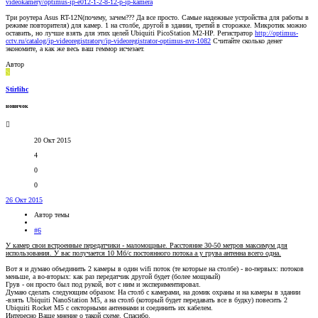
videokamery/optimus-ip-e012-1-2-8-12-p-ip-kamera
Три роутера Asus RT-12N(почему, зачем??? Да все просто. Самые надежные устройства для работы в
режиме повторителя) для камер. 1 на столбе, другой в здании, третий в сторожке. Микротик можно
оставить, но лучше взять для этих целей Ubiquiti PicoStation M2-HP. Регистратор
http://optimus-
cctv.ru/catalog/ip-videoregistratory/ip-videoregistrator-optimus-nvr-1082
Считайте сколько денег
экономите, а как же весь ваш геммор исчезает.
Автор
S
Stirlihc
новичок
20 Окт 2015
4
0
0
26 Окт 2015
Автор темы
#6
У камер свои встроенные передатчики - маломощные. Расстояние 30-50 метров максимум для
использования. У вас получается 10 Мб/с постоянного потока а у грува антенна всего одна.
Вот я и думаю объединить 2 камеры в один wifi поток (те которые на столбе) - во-первых: потоков
меньше, а во-вторых: как раз передатчик другой будет (более мощный)
Грув - он просто был под рукой, вот с ним и экспериментировал.
Думаю сделать следующим образом: На столб с камерами, на домик охраны и на камеры в здании
-взять Ubiquiti NanoStation M5, а на столб (который будет передавать все в будку) повесить 2
Ubiquiti Rocket M5 с секторными антеннами и соединить их кабелем.
Интересно Ваше мнение о такой схеме. Спасибо.