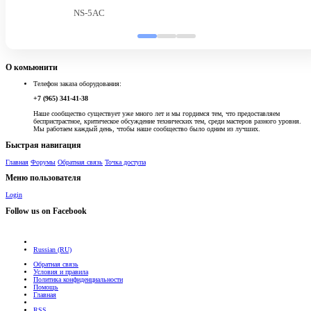
NS-5AC
О комьюнити
Телефон заказа оборудования:
+7 (965) 341-41-38
Наше сообщество существует уже много лет и мы гордимся тем, что предоставляем
беспристрастное, критическое обсуждение технических тем, среди мастеров разного уровня.
Мы работаем каждый день, чтобы наше сообщество было одним из лучших.
Быстрая навигация
Главная
Форумы
Обратная связь
Точка доступа
Меню пользователя
Login
Follow us on Facebook
Russian (RU)
Обратная связь
Условия и правила
Политика конфиденциальности
Помощь
Главная
RSS