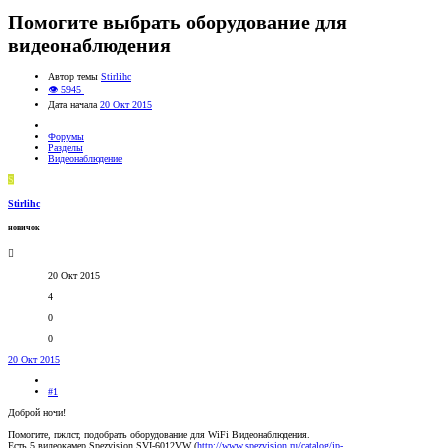
Помогите выбрать оборудование для
видеонаблюдения
Автор темы
Stirlihc
👁 5945
Дата начала
20 Окт 2015
Форумы
Разделы
Видеонаблюдение
S
Stirlihc
новичок
20 Окт 2015
4
0
0
20 Окт 2015
#1
Доброй ночи!
Помогите, пжлст, подобрать оборудование для WiFi Видеонаблюдения.
Есть 5 видеокамер Spezvision SVI-6012VW (
http://www.spezvision.ru/catalog/ip-