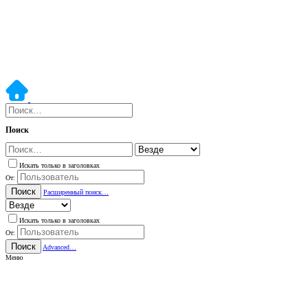
Поиск
Искать только в заголовках
От:
Поиск
Расширенный поиск…
Искать только в заголовках
От:
Поиск
Advanced…
Меню