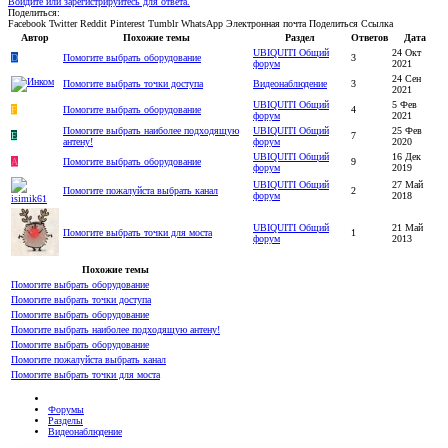
Войдите или зарегистрируйтесь для ответа.
Поделиться:
Facebook
Twitter
Reddit
Pinterest
Tumblr
WhatsApp
Электронная почта
Поделиться
Ссылка
Автор
Похожие темы
Раздел
Ответов
Дата
UBIQUITI Общий
24 Окт
D
Помогите выбрать оборудование
3
форум
2021
24 Сен
Помогите выбрать точки доступа
Видеонаблюдение
3
2021
UBIQUITI Общий
5 Фев
F
Помогите выбрать оборудование
4
форум
2021
Помогите выбрать наиболее подходящую
UBIQUITI Общий
25 Фев
E
7
антену!
форум
2020
UBIQUITI Общий
16 Дек
A
Помогите выбрать оборудование
9
форум
2019
UBIQUITI Общий
27 Май
Помогите пожалуйста выбрать канал
2
форум
2018
UBIQUITI Общий
21 Май
Помогите выбрать точки для моста
1
форум
2013
Похожие темы
Помогите выбрать оборудование
Помогите выбрать точки доступа
Помогите выбрать оборудование
Помогите выбрать наиболее подходящую антену!
Помогите выбрать оборудование
Помогите пожалуйста выбрать канал
Помогите выбрать точки для моста
Форумы
Разделы
Видеонаблюдение