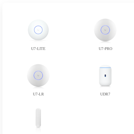
U7-LITE
U7-PRO
U7-LR
UDR7