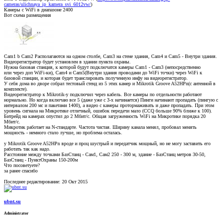
cameras/ulichnaya_ip_kamera_svi_6012vw/
)
Камеры с WiFi в диапазоне 2400
Вот схема размещения
Cam1 b Cam2 Располагаются на одном столбе, Cam3 на стене здания, Cam4 и Cam5 - Внутри здания.
Видеорегистратор будет установлен в здании пункта охраны.
Нужна базовая станция, к которой будут подключатся камеры Cam1 - Cam3 (непосредственно
или через доп WiFi-ки), Cam4 и Cam5(Внутри здания проводами до WiFi точки) через WiFi к
базовой станции, и которая будет транслировать полученную инфу на видеорегистратор.
У себя дома во дворе собрал тестовый стенд из 5 этих камер и Mikrotik Groove A52HPn(с антенной в
комплекте).
Видеорегистратор к Mikrotik-у подключил через кабель. Все камеры по отдельности работают
нормально. Но когда включаю все 5 (даже уже с 3-х начинается) Пинги начинают пропадать (пингую с
интервалом 200 мс и пакетами 1400), а видео с камеры протормаживать и даже пропадать. При этом
уровень сигнала на Микротике отличный, ошибок передачи мало (CCQ больше 90% ближе к 100).
Битрейд на камерах опустил до 2 Мбит/с. Общая загруженность WiFi на Микротике порядка 20
Мбит/с.
Микротик работает на N-стандарте. Частота чистая. Ширину канала менял, пробовал менять
мощность - немного стало лучше, но проблема осталась.
у Mikrotik Groove A52HPn вроде и проц шустрый и передатчик мощный, но не могу заставить его
работать так как надо.
Расстояние между точками БазСтанц - Сам1, Сам2 250 - 300 м, здание - БазСтанц метров 30-50,
БазСтанц - ПунктОхраны 150-200м
Что посоветуете?
за ранее спасибо
Последнее редактирование:
20 Окт 2015
ubnt.su
Administrator