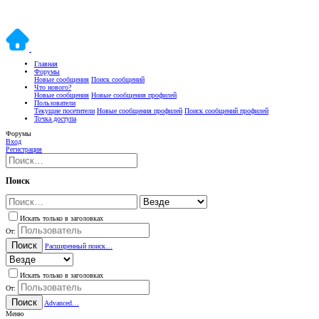
Главная
Форумы
Новые сообщения
Поиск сообщений
Что нового?
Новые сообщения
Новые сообщения профилей
Пользователи
Текущие посетители
Новые сообщения профилей
Поиск сообщений профилей
Точка доступа
Форумы
Вход
Регистрация
Поиск
Искать только в заголовках
От:
Поиск
Расширенный поиск…
Искать только в заголовках
От:
Поиск
Advanced…
Меню