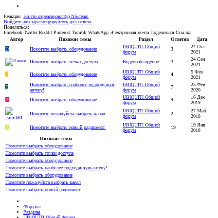
Реакции:
На это отреагировал(а)
NScream
Войдите или зарегистрируйтесь для ответа.
Поделиться:
Facebook
Twitter
Reddit
Pinterest
Tumblr
WhatsApp
Электронная почта
Поделиться
Ссылка
Автор
Похожие темы
Раздел
Ответов
Дата
UBIQUITI Общий
24 Окт
D
Помогите выбрать оборудование
3
форум
2021
24 Сен
Помогите выбрать точки доступа
Видеонаблюдение
3
2021
UBIQUITI Общий
5 Фев
F
Помогите выбрать оборудование
4
форум
2021
Помогите выбрать наиболее подходящую
UBIQUITI Общий
25 Фев
E
7
антену!
форум
2020
UBIQUITI Общий
16 Дек
A
Помогите выбрать оборудование
9
форум
2019
UBIQUITI Общий
27 Май
Помогите пожалуйста выбрать канал
2
форум
2018
UBIQUITI Общий
19 Янв
B
Помогите выбрать новый радиомост.
19
форум
2018
Похожие темы
Помогите выбрать оборудование
Помогите выбрать точки доступа
Помогите выбрать оборудование
Помогите выбрать наиболее подходящую антену!
Помогите выбрать оборудование
Помогите пожалуйста выбрать канал
Помогите выбрать новый радиомост.
Форумы
Разделы
UBIQUITI Общий форум