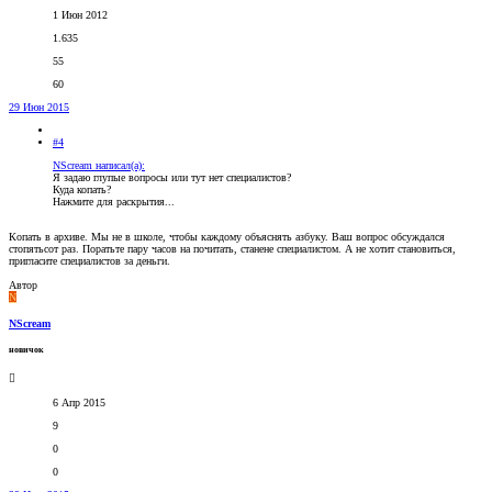
1 Июн 2012
1.635
55
60
29 Июн 2015
#4
NScream написал(а):
Я задаю глупые вопросы или тут нет специалистов?
Куда копать?
Нажмите для раскрытия...
Копать в архиве. Мы не в школе, чтобы каждому объяснять азбуку. Ваш вопрос обсуждался
стопятьсот раз. Поратьте пару часов на почитать, станене специалистом. А не хотит становиться,
пригласите специалистов за деньги.
Автор
N
NScream
новичок
6 Апр 2015
9
0
0