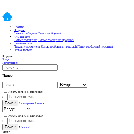
Главная
Форумы
Новые сообщения
Поиск сообщений
Что нового?
Новые сообщения
Новые сообщения профилей
Пользователи
Текущие посетители
Новые сообщения профилей
Поиск сообщений профилей
Точка доступа
Форумы
Вход
Регистрация
Поиск
Искать только в заголовках
От:
Поиск
Расширенный поиск…
Искать только в заголовках
От:
Поиск
Advanced…
Меню