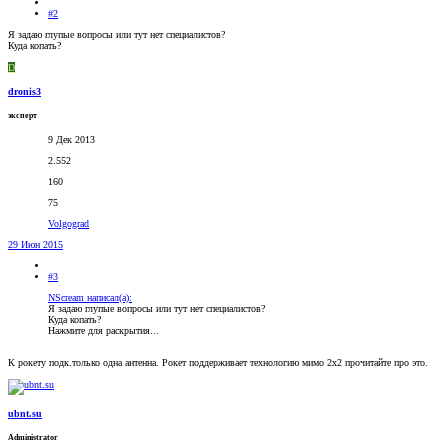
#2
Я задаю глупые вопросы или тут нет специалистов?
Куда копать?
D
dronis3
эксперт
9 Дек 2013
2.552
160
75
Volgograd
29 Июн 2015
#3
NScream написал(а):
Я задаю глупые вопросы или тут нет специалистов?
Куда копать?
Нажмите для раскрытия...
К рокету подк.только одна антенна. Рокет поддерживает технологию мимо 2х2 прочитайте про это.
ubnt.su
Administrator