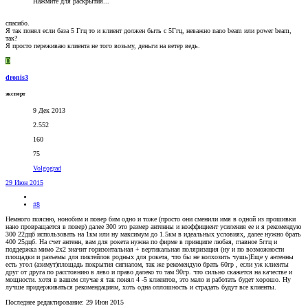
Нажмите для раскрытия...
спасибо.
Я так понял если база 5 Ггц то и клиент должен быть с 5Ггц, неважно nano beam или power beam,
так?
Я просто переживаю клиента не того возьму, деньги на ветер ведь.
D
dronis3
эксперт
9 Дек 2013
2.552
160
75
Volgograd
29 Июн 2015
#8
Немного поясню, нонобим и повер бим одно и тоже (просто они сменили имя в одной из прошивки
нано провращается в повер) далее 300 это размер антенны и коэффициент усиления ее и я рекомендую
300 22дцб использовать на 1км или ну максимум до 1.5км в идеальных условиях, далее нужно брать
400 25дцб. На счет антенн, вам для рокета нужна по фирме в принципе любая, главное 5ггц и
поддержка мимо 2х2 значит горизонтальная + вертикальная поляризация (ну и по возможности
площадки и разъемы для пиктейлов родных для рокета, что бы не колхозить чушь)Еще у антенны
есть угол (азимут)площадь покрытия сигналом, так же рекомендую брать 60гр , если уж клиенты
друг от друга по расстоянию в лево и право далеко то там 90гр. что сильно скажется на качестве и
мощности. хотя в вашем случае я так понял 4 -5 клиентов, это мало и работать будет хорошо. Ну
лучше придерживаться рекомендациям, хоть одна оплошность и страдать будут все клиенты.
Последнее редактирование:
29 Июн 2015