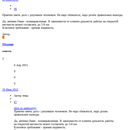
#6
Приятно иметь дело с разумным человеком. Не надо обижаться, надо делать правильные выводы.
Да, антенна Омни - всенаправленная. В зависимости от клиента дальность работы на открытой
местности может составлять до 5-8 км.
Ключевое требование - прямая видимость.
Автор
N
NScream
новичок
6 Апр 2015
9
0
0
29 Июн 2015
Автор темы
#7
ubnt.su написал(а):
Приятно иметь дело с разумным человеком. Не надо обижаться, надо делать
правильные выводы.
Да, антенна Омни - всенаправленная. В зависимости от клиента дальность работы
на открытой местности может составлять до 5-8 км.
Ключевое требование - прямая видимость.