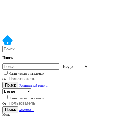
Поиск
Искать только в заголовках
От:
Поиск
Расширенный поиск…
Искать только в заголовках
От:
Поиск
Advanced…
Меню