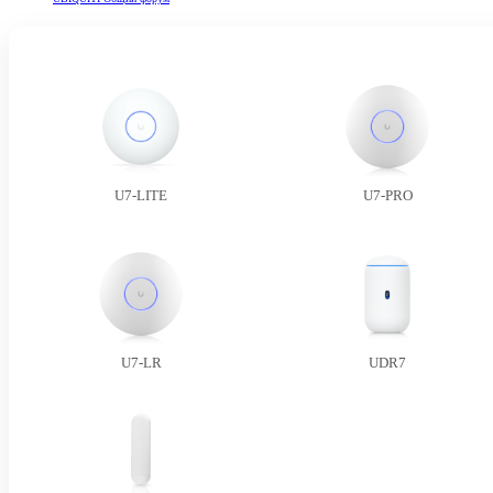
U7-LITE
U7-PRO
U7-LR
UDR7