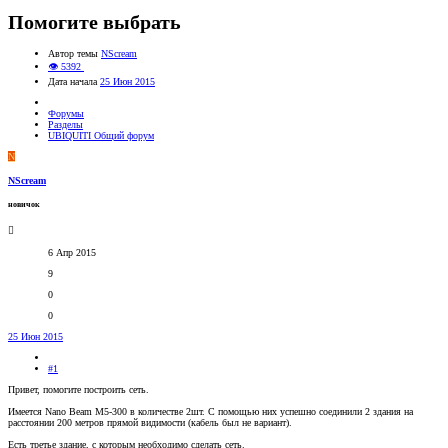
Помогите выбрать
Автор темы
NScream
👁 5392
Дата начала
25 Июн 2015
Форумы
Разделы
UBIQUITI Общий форум
N
NScream
новичок
6 Апр 2015
9
0
0
25 Июн 2015
#1
Привет, помогите построить сеть.
Имеется Nano Beam M5-300 в количестве 2шт. С помощью них успешно соединили 2 здания на
расстоянии 200 метров прямой видимости (кабель был не вариант).
Есть третье здание, с которым необходимо сделать сеть.