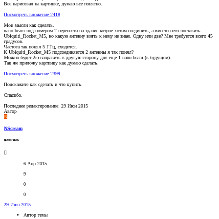
Всё нарисовал на картинке, думаю все понятно.
Посмотреть вложение 2418
Мои мысли как сделать.
nano beam под номером 2 перенести на здание котрое хотим соединить, а вместо него поставить
Ubiquiti_Rocket_M5, но какую антенну взять к нему не знаю. Одну или две? Мне требуется всего 45
градусов.
Частота так понял 5 ГГц, сходится.
К Ubiquiti_Rocket_M5 подсоединяется 2 антенны я так понял?
Можно будет 2ю направить в другую сторону для еще 1 nano beam (в будущем).
Так же приложу картинку как думаю сделать.
Посмотреть вложение 2399
Подскажите как сделать и что купить.
Спасибо.
Последнее редактирование:
29 Июн 2015
Автор
N
NScream
новичок
6 Апр 2015
9
0
0
29 Июн 2015
Автор темы