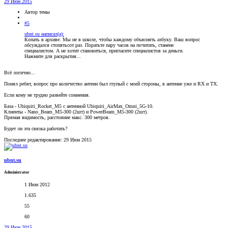
29 Июн 2015
Автор темы
#5
ubnt.su написал(а):
Копать в архиве. Мы не в школе, чтобы каждому объяснять азбуку. Ваш вопрос
обсуждался стопятьсот раз. Поратьте пару часов на почитать, станене
специалистом. А не хотит становиться, пригласите специалистов за деньги.
Нажмите для раскрытия...
Всё логично...
Понял ребят, вопрос про количество антенн был глупый с моей стороны, в антенне уже и RX и TX.
Если кому не трудно развейте сомнения.
База - Ubiquiti_Rocket_M5 с антенной Ubiquiti_AirMax_Omni_5G-10.
Клиенты - Nano_Beam_M5-300 (2шт) и PowerBeam_M5-300 (2шт).
Прямая видимость, расстояние макс. 300 метров.
Будет ли эта связка работать?
Последнее редактирование:
29 Июн 2015
ubnt.su
Administrator
1 Июн 2012
1.635
55
60
29 Июн 2015