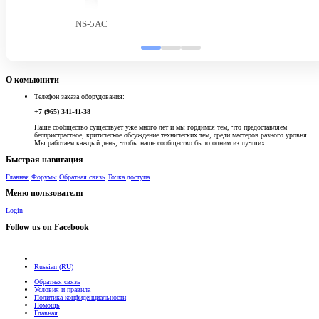
NS-5AC
О комьюнити
Телефон заказа оборудования:
+7 (965) 341-41-38
Наше сообщество существует уже много лет и мы гордимся тем, что предоставляем
беспристрастное, критическое обсуждение технических тем, среди мастеров разного уровня.
Мы работаем каждый день, чтобы наше сообщество было одним из лучших.
Быстрая навигация
Главная
Форумы
Обратная связь
Точка доступа
Меню пользователя
Login
Follow us on Facebook
Russian (RU)
Обратная связь
Условия и правила
Политика конфиденциальности
Помощь
Главная