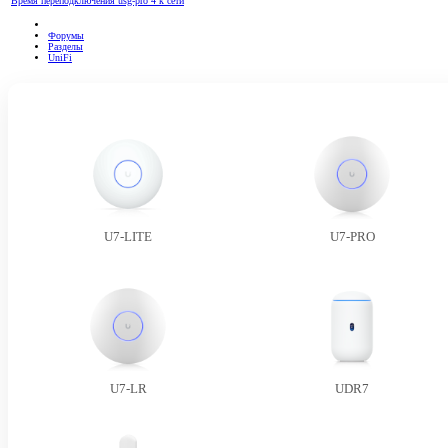
Время переподключения usg-pro 4 к сети
Форумы
Разделы
UniFi
U7-LITE
U7-PRO
U7-LR
UDR7