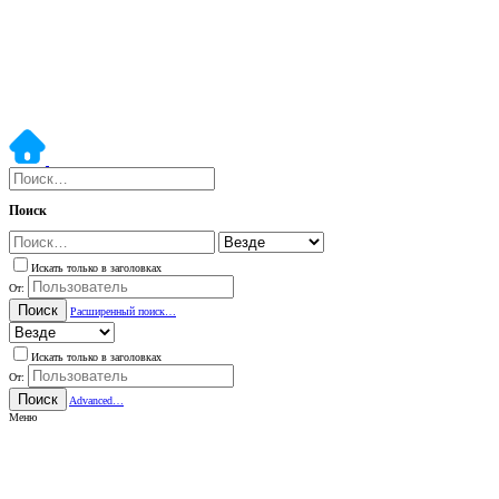
Поиск
Искать только в заголовках
От:
Поиск
Расширенный поиск…
Искать только в заголовках
От:
Поиск
Advanced…
Меню