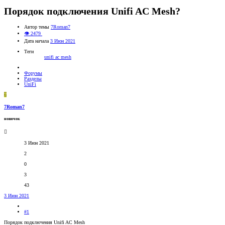
Порядок подключения Unifi AC Mesh?
Автор темы
7Roman7
👁 2479
Дата начала
3 Июн 2021
Теги
unifi ac mesh
Форумы
Разделы
UniFi
7
7Roman7
новичок
3 Июн 2021
2
0
3
43
3 Июн 2021
#1
Порядок подключения Unifi AC Mesh