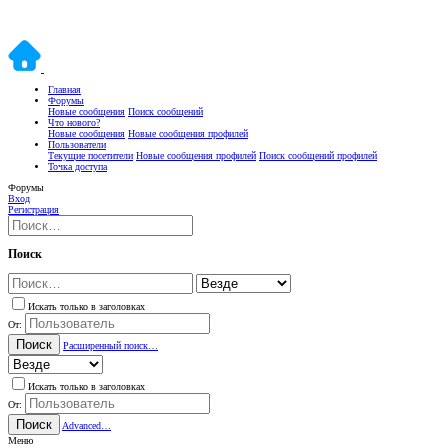
Главная
Форумы
Новые сообщения
Поиск сообщений
Что нового?
Новые сообщения
Новые сообщения профилей
Пользователи
Текущие посетители
Новые сообщения профилей
Поиск сообщений профилей
Точка доступа
Форумы
Вход
Регистрация
Поиск
Искать только в заголовках
От:
Поиск
Расширенный поиск…
Искать только в заголовках
От:
Поиск
Advanced…
Меню