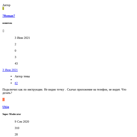
Автор
7
7Roman7
новичок
3 Июн 2021
2
0
3
43
3 Июн 2021
Автор темы
#2
Подключил как по инструкции. Не видно точку . Скачал приложение на телефон, не видит. Что
делать?
U
Ubiq
Super Moderator
9 Сен 2020
310
28