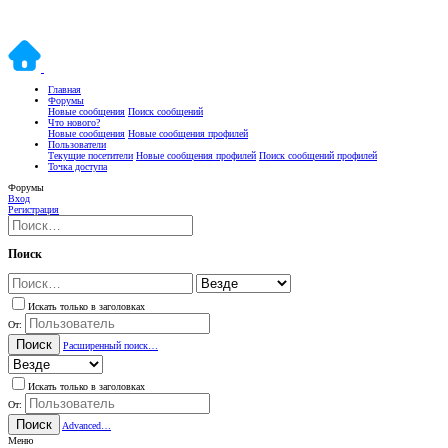
Главная
Форумы
Новые сообщения
Поиск сообщений
Что нового?
Новые сообщения
Новые сообщения профилей
Пользователи
Текущие посетители
Новые сообщения профилей
Поиск сообщений профилей
Точка доступа
Форумы
Вход
Регистрация
Поиск
Искать только в заголовках
От:
Поиск
Расширенный поиск…
Искать только в заголовках
От:
Поиск
Advanced…
Меню