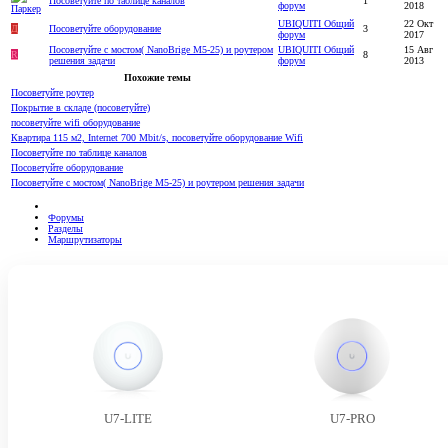
Посоветуйте по таблице каналов
1
форум
2018
UBIQUITI Общий
22 Окт
Д
Посоветуйте оборудование
3
форум
2017
Посоветуйте с мостом( NanoBrige M5-25) и роутером
UBIQUITI Общий
15 Авг
R
8
решения задачи
форум
2013
Похожие темы
Посоветуйте роутер
Покрытие в складе (посоветуйте)
посоветуйте wifi оборудование
Квартира 115 м2, Internet 700 Mbit/s, посоветуйте оборудование Wifi
Посоветуйте по таблице каналов
Посоветуйте оборудование
Посоветуйте с мостом( NanoBrige M5-25) и роутером решения задачи
Форумы
Разделы
Маршрутизаторы
U7-LITE
U7-PRO