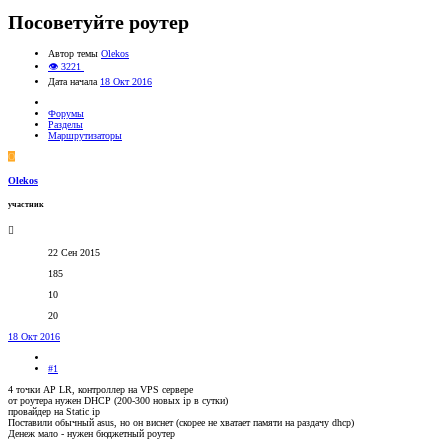
Посоветуйте роутер
Автор темы
Olekos
👁 3221
Дата начала
18 Окт 2016
Форумы
Разделы
Маршрутизаторы
O
Olekos
участник
22 Сен 2015
185
10
20
18 Окт 2016
#1
4 точки AP LR, контроллер на VPS сервере
от роутера нужен DHCP (200-300 новых ip в сутки)
провайдер на Static ip
Поставили обычный asus, но он виснет (скорее не хватает памяти на раздачу dhcp)
Денеж мало - нужен бюджетный роутер