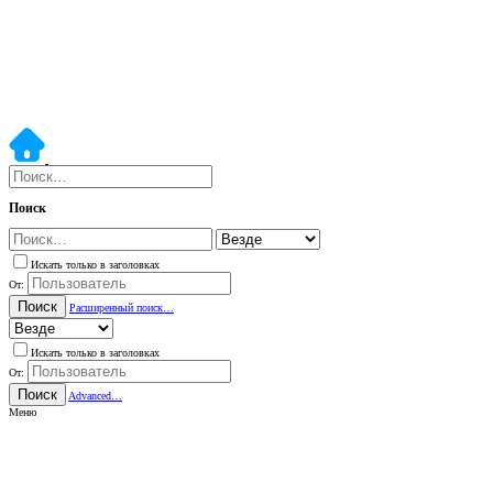
Поиск
Искать только в заголовках
От:
Поиск
Расширенный поиск…
Искать только в заголовках
От:
Поиск
Advanced…
Меню