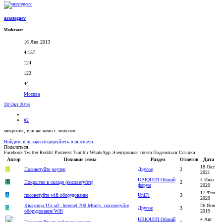
arastegaev
Moderator
16 Янв 2013
4.157
124
123
44
Москва
28 Окт 2016
#2
микротик, или же комп с линухом
Войдите или зарегистрируйтесь для ответа.
Поделиться:
Facebook
Twitter
Reddit
Pinterest
Tumblr
WhatsApp
Электронная почта
Поделиться
Ссылка
Автор
Похожие темы
Раздел
Ответов
Дата
18 Окт
W
Посоветуйте роутер
Другое
2
2021
UBIQUITI Общий
4 Июн
M
Покрытие в складе (посоветуйте)
2
форум
2020
17 Фев
A
посоветуйте wifi оборудование
UniFi
3
2020
Квартира 115 м2, Internet 700 Mbit/s, посоветуйте
26 Янв
G
Другое
3
оборудование Wifi
2019
UBIQUITI Общий
4 Авг