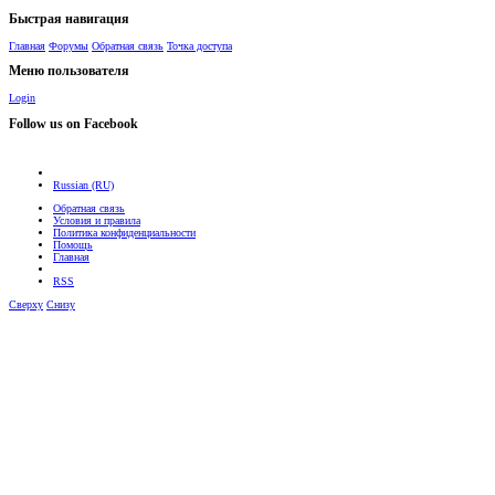
Быстрая навигация
Главная
Форумы
Обратная связь
Точка доступа
Меню пользователя
Login
Follow us on Facebook
Russian (RU)
Обратная связь
Условия и правила
Политика конфиденциальности
Помощь
Главная
RSS
Сверху
Снизу