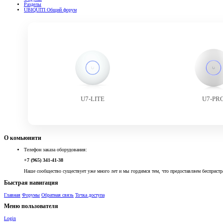
Разделы
UBIQUITI Общий форум
U7-LITE
U7-PR
О комьюнити
Телефон заказа оборудования:
+7 (965) 341-41-38
Наше сообщество существует уже много лет и мы гордимся тем, что предоставляем беспристр
Быстрая навигация
Главная
Форумы
Обратная связь
Точка доступа
Меню пользователя
Login