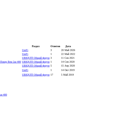
Раздел
Ответов
Дата
UniFi
3
20 Май 2026
UniFi
1
22 Май 2022
UBIQUITI Общий форум
3
11 Сен 2021
 Повер Вем 2ас-400
UBIQUITI Общий форум
1
14 Сен 2020
UBIQUITI Общий форум
5
15 Апр 2020
UniFi
1
14 Окт 2019
UBIQUITI Общий форум
17
5 Май 2019
ас-400