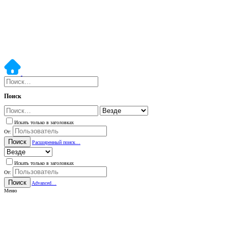
Поиск
Искать только в заголовках
От:
Поиск
Расширенный поиск…
Искать только в заголовках
От:
Поиск
Advanced…
Меню