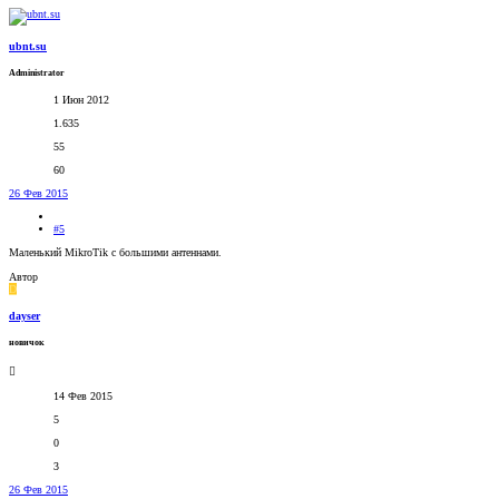
ubnt.su
Administrator
1 Июн 2012
1.635
55
60
26 Фев 2015
#5
Маленький MikroTik с большими антеннами.
Автор
D
dayser
новичок
14 Фев 2015
5
0
3
26 Фев 2015