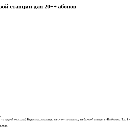
вой станции для 20++ абонов
м.
т, то другой отдыхает) Видел максимальную нагрузку по графику на базовой станции в 49мбит/сек. Т.е. 1 
ростью.