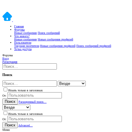
Главная
Форумы
Новые сообщения
Поиск сообщений
Что нового?
Новые сообщения
Новые сообщения профилей
Пользователи
Текущие посетители
Новые сообщения профилей
Поиск сообщений профилей
Точка доступа
Форумы
Вход
Регистрация
Поиск
Искать только в заголовках
От:
Поиск
Расширенный поиск…
Искать только в заголовках
От:
Поиск
Advanced…
Меню