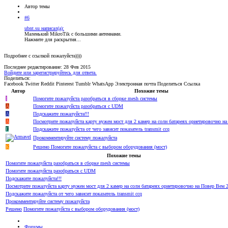
Автор темы
#6
ubnt.su написал(а):
Маленький MikroTik с большими антеннами.
Нажмите для раскрытия...
Подробнее с ссылкой пожалуйста))))
Последнее редактирование:
28 Фев 2015
Войдите или зарегистрируйтесь для ответа.
Поделиться:
Facebook
Twitter
Reddit
Pinterest
Tumblr
WhatsApp
Электронная почта
Поделиться
Ссылка
Автор
Похожие темы
I
Помогите пожалуйста разобраться в сборке mesh системы
A
Помогите пожалуйста разобраться с UDM
A
Подскажите пожалуйста!!!
А
Посмотрите пожалуйста карту нужен мост для 2 камер на солн батареях ориетировочно на
E
Подскажите пожалуйста от чего зависит показатель transmit ccq
Прокомментируйте систему пожалуйста
K
Решено
Помогите пожалуйста с выбором оборудования (мост)
Похожие темы
Помогите пожалуйста разобраться в сборке mesh системы
Помогите пожалуйста разобраться с UDM
Подскажите пожалуйста!!!
Посмотрите пожалуйста карту нужен мост для 2 камер на солн батареях ориетировочно на Повер Вем 2
Подскажите пожалуйста от чего зависит показатель transmit ccq
Прокомментируйте систему пожалуйста
Решено
Помогите пожалуйста с выбором оборудования (мост)
Форумы