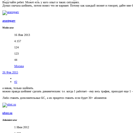
Выручайте ребят. Может есть у кого опыт в таких ситуациях.
Думал сначала шейпить, потом понял что не вариант. Потому как каждый звонит и говорит, дайте мне б
arastegaev
Moderator
16 Янв 2013
4.157
124
123
44
Москва
26 Фев 2015
#2
а никак, только шейпить.
можно правда шейпинг сделать динамическим: т.е. когда 1 работает - ему весь трафик, приходит еще 1 -
Либо ставить дополнительные БС, а их придется ставить если будет 30+ абонентов
ubnt.su
Administrator
1 Июн 2012