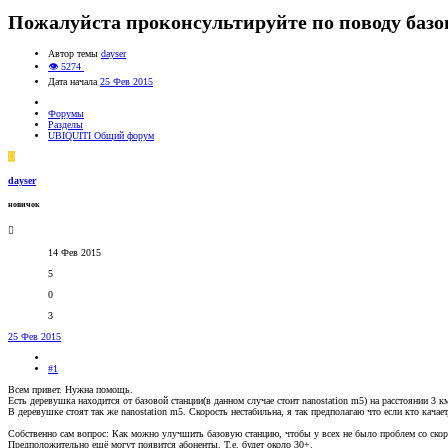
Пожалуйста проконсультируйте по поводу базо
Автор темы
dayser
👁 5274
Дата начала
25 Фев 2015
Форумы
Разделы
UBIQUITI Общий форум
D
dayser
новичок
14 Фев 2015
5
0
3
25 Фев 2015
#1
Всем привет. Нужна помощь.
Есть деревушка находится от базовой станции(в данном случае стоит nanostation m5) на расстоянии 3 к
В деревушке стоят так же nanostation m5. Скорость нестабильна, я так предполагаю что если кто качае
Собственно сам вопрос: Как можно улучшить базовую станцию, чтобы у всех не было проблем со ско
Предположительно ещё могут появится абоненты. Т.е. будет около 30+.