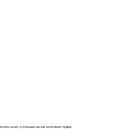
человек качает, а остальные кое-как вытягивают трафик.