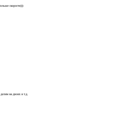
ольше скорости)))
 делим на двоих и т.д.