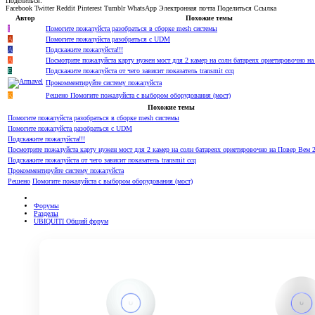
Поделиться:
Facebook
Twitter
Reddit
Pinterest
Tumblr
WhatsApp
Электронная почта
Поделиться
Ссылка
Автор
Похожие темы
I
Помогите пожалуйста разобраться в сборке mesh системы
A
Помогите пожалуйста разобраться с UDM
A
Подскажите пожалуйста!!!
А
Посмотрите пожалуйста карту нужен мост для 2 камер на солн батареях ориетировочно на
E
Подскажите пожалуйста от чего зависит показатель transmit ccq
Прокомментируйте систему пожалуйста
K
Решено
Помогите пожалуйста с выбором оборудования (мост)
Похожие темы
Помогите пожалуйста разобраться в сборке mesh системы
Помогите пожалуйста разобраться с UDM
Подскажите пожалуйста!!!
Посмотрите пожалуйста карту нужен мост для 2 камер на солн батареях ориетировочно на Повер Вем 2
Подскажите пожалуйста от чего зависит показатель transmit ccq
Прокомментируйте систему пожалуйста
Решено
Помогите пожалуйста с выбором оборудования (мост)
Форумы
Разделы
UBIQUITI Общий форум