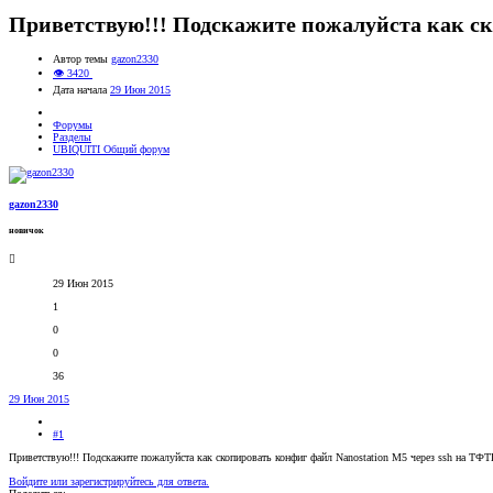
Приветствую!!! Подскажите пожалуйста как ско
Автор темы
gazon2330
👁 3420
Дата начала
29 Июн 2015
Форумы
Разделы
UBIQUITI Общий форум
gazon2330
новичок
29 Июн 2015
1
0
0
36
29 Июн 2015
#1
Приветствую!!! Подскажите пожалуйста как скопировать конфиг файл Nanostation M5 через ssh на ТФТП
Войдите или зарегистрируйтесь для ответа.