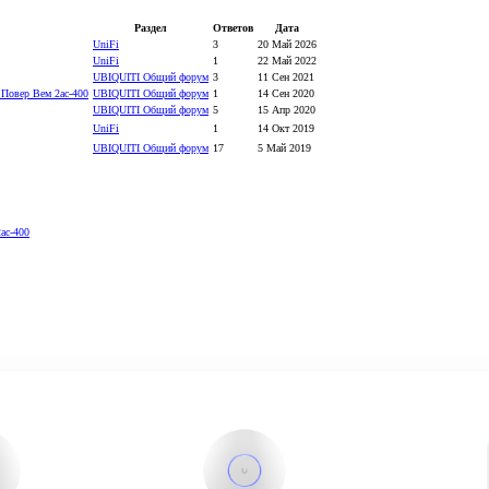
Раздел
Ответов
Дата
UniFi
3
20 Май 2026
UniFi
1
22 Май 2022
UBIQUITI Общий форум
3
11 Сен 2021
 Повер Вем 2ас-400
UBIQUITI Общий форум
1
14 Сен 2020
UBIQUITI Общий форум
5
15 Апр 2020
UniFi
1
14 Окт 2019
UBIQUITI Общий форум
17
5 Май 2019
ас-400