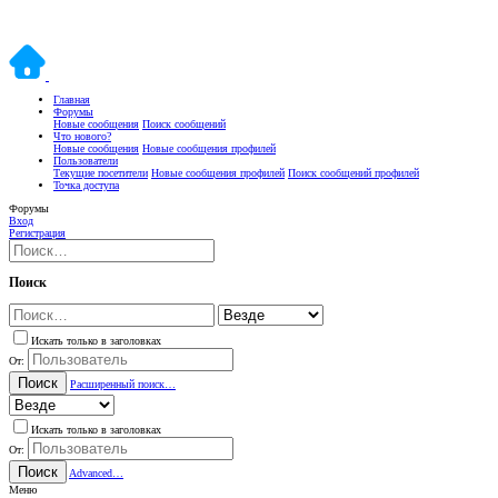
Главная
Форумы
Новые сообщения
Поиск сообщений
Что нового?
Новые сообщения
Новые сообщения профилей
Пользователи
Текущие посетители
Новые сообщения профилей
Поиск сообщений профилей
Точка доступа
Форумы
Вход
Регистрация
Поиск
Искать только в заголовках
От:
Поиск
Расширенный поиск…
Искать только в заголовках
От:
Поиск
Advanced…
Меню