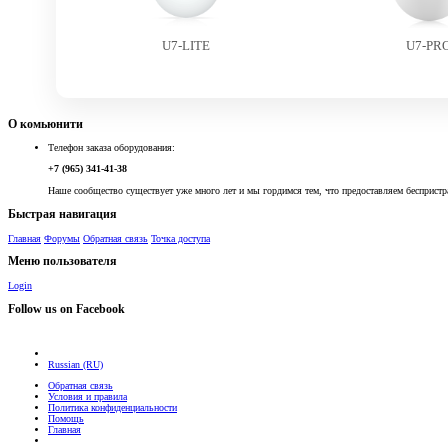
U7-LITE
U7-PR
О комьюнити
Телефон заказа оборудования:
+7 (965) 341-41-38
Наше сообщество существует уже много лет и мы гордимся тем, что предоставляем беспристр
Быстрая навигация
Главная
Форумы
Обратная связь
Точка доступа
Меню пользователя
Login
Follow us on Facebook
Russian (RU)
Обратная связь
Условия и правила
Политика конфиденциальности
Помощь
Главная