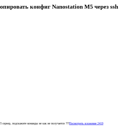
пировать конфиг Nanostation M5 через ssh
 сервер, подскажите команды не как не получается ???
Посмотреть вложение 2419