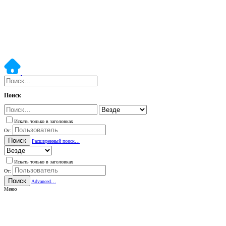
Поиск
Искать только в заголовках
От:
Поиск
Расширенный поиск…
Искать только в заголовках
От:
Поиск
Advanced…
Меню