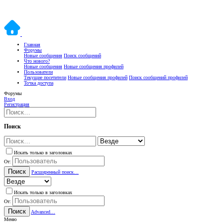
Главная
Форумы
Новые сообщения
Поиск сообщений
Что нового?
Новые сообщения
Новые сообщения профилей
Пользователи
Текущие посетители
Новые сообщения профилей
Поиск сообщений профилей
Точка доступа
Форумы
Вход
Регистрация
Поиск
Искать только в заголовках
От:
Поиск
Расширенный поиск…
Искать только в заголовках
От:
Поиск
Advanced…
Меню