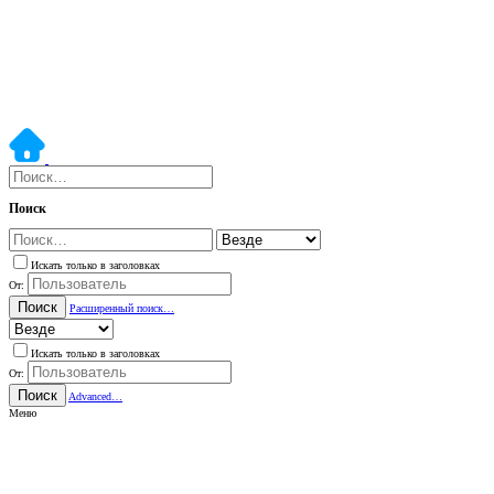
Поиск
Искать только в заголовках
От:
Поиск
Расширенный поиск…
Искать только в заголовках
От:
Поиск
Advanced…
Меню