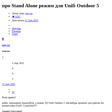
про Stand Alone режим для Unifi Outdoor 5
Автор темы
grey-pz
👁 5297
Дата начала
11 Апр 2015
Форумы
Разделы
UniFi
G
grey-pz
новичок
5 Апр 2015
6
0
3
11 Апр 2015
#1
Всем привет!
ребят, подскажите пожалуйста, а можно ТД Unifi Outdoor 5 чем-нибудь прошить для работы без
контроллера (UniFi Controller)???
Заранее благодарю!