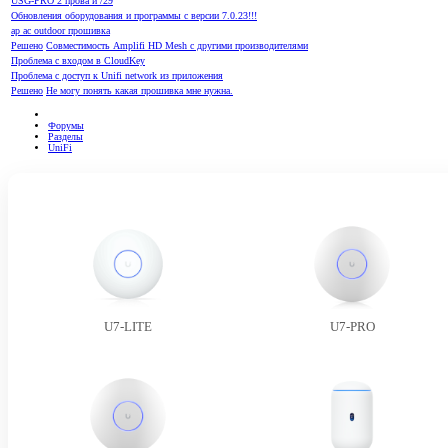
USG-PRO 2 прова и /29
Обновления оборудования и программы с версии 7.0.23!!!
ap ac outdoor прошивка
Решено
Совместимость Amplifi HD Mesh c другими производителями
Проблема с входом в CloudKey
Проблема с доступ к Unifi network из приложения
Решено
Не могу понять какая прошивка мне нужна.
Форумы
Разделы
UniFi
U7-LITE
U7-PRO