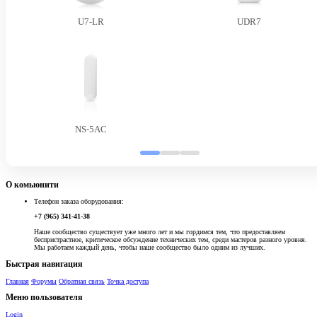
U7-LR
UDR7
NS-5AC
О комьюнити
Телефон заказа оборудования:
+7 (965) 341-41-38
Наше сообщество существует уже много лет и мы гордимся тем, что предоставляем
беспристрастное, критическое обсуждение технических тем, среди мастеров разного уровня.
Мы работаем каждый день, чтобы наше сообщество было одним из лучших.
Быстрая навигация
Главная
Форумы
Обратная связь
Точка доступа
Меню пользователя
Login