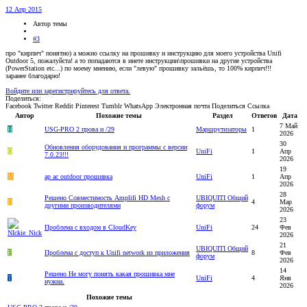
12 Апр 2015
Автор темы
#3
про "кирпич" понятно) а можно ссылку на прошивку и инструкцию для моего устройства Unifi
Outdoor 5, пожалуйста! а то попадаются в инете инструкции\прошивки на другие устройства
(PowerStation etc...) по моему мнению, если "левую" прошивку зальёшь, то 100% кирпич!!!
заранее благодарю!
Войдите или зарегистрируйтесь для ответа.
Поделиться:
Facebook
Twitter
Reddit
Pinterest
Tumblr
WhatsApp
Электронная почта
Поделиться
Ссылка
Автор
Похожие темы
Раздел
Ответов
Дата
7 Май
H
USG-PRO 2 прова и /29
Маршрутизаторы
1
2026
30
Обновления оборудования и программы с версии
Q
UniFi
1
Апр
7.0.23!!!
2026
19
M
ap ac outdoor прошивка
UniFi
1
Апр
2026
28
Решено
Совместимость Amplifi HD Mesh c
UBIQUITI Общий
D
4
Мар
другими производителями
форум
2026
23
Проблема с входом в CloudKey
UniFi
24
Фев
2026
21
UBIQUITI Общий
F
Проблема с доступ к Unifi network из приложения
8
Фев
форум
2026
14
Решено
Не могу понять какая прошивка мне
T
UniFi
4
Янв
нужна.
2026
Похожие темы