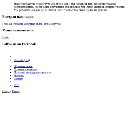
Наше сообщество существует уже много лет и мы гордимся тем, что предоставляем
беспристрастное, критическое обсуждение технических тем, среди мастеров разного уровня.
Мы работаем каждый день, чтобы наше сообщество было одним из лучших.
Быстрая навигация
Главная
Форумы
Обратная связь
Точка доступа
Меню пользователя
Login
Follow us on Facebook
Russian (RU)
Обратная связь
Условия и правила
Политика конфиденциальности
Помощь
Главная
RSS
Сверху
Снизу