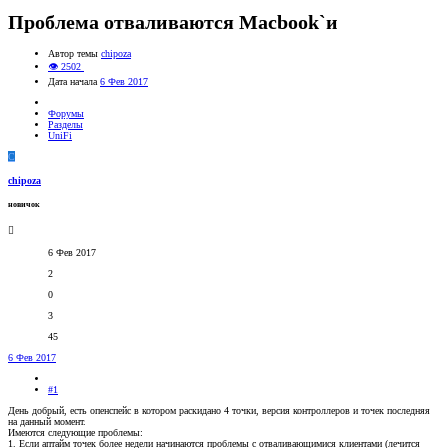
Проблема отваливаются Macbook`и
Автор темы
chipoza
👁 2502
Дата начала
6 Фев 2017
Форумы
Разделы
UniFi
C
chipoza
новичок
6 Фев 2017
2
0
3
45
6 Фев 2017
#1
День добрый, есть опенспейс в котором раскидано 4 точки, версия контроллеров и точек последняя
на данный момент.
Имеются следующие проблемы:
1. Если аптайм точек более недели начинаются проблемы с отваливающимися клиентами (лечится