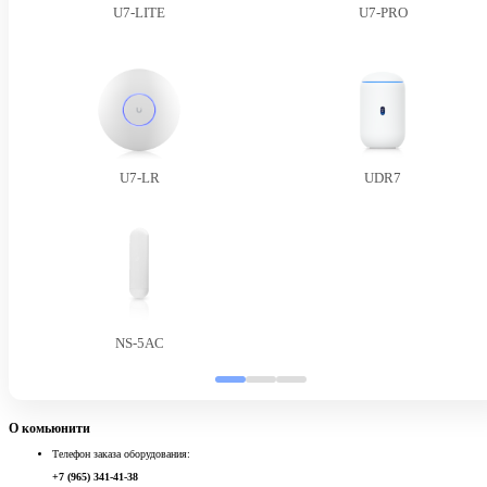
U7-LITE
U7-PRO
U7-LR
UDR7
NS-5AC
О комьюнити
Телефон заказа оборудования:
+7 (965) 341-41-38