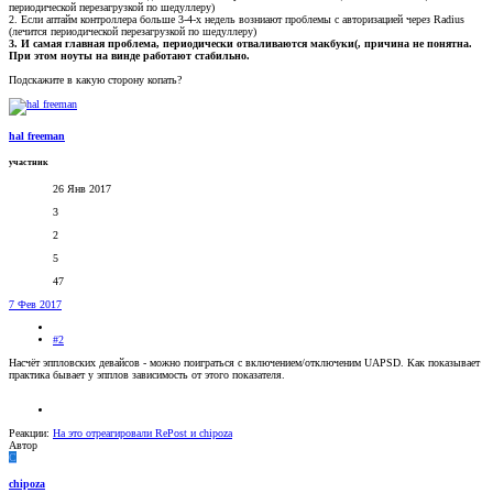
периодической перезагрузкой по шедуллеру)
2. Если аптайм контроллера больше 3-4-х недель возниают проблемы с авторизацией через Radius
(лечится периодической перезагрузкой по шедуллеру)
3. И самая главная проблема, периодически отваливаются макбуки(, причина не понятна.
При этом ноуты на винде работают стабильно.
Подскажите в какую сторону копать?
hal freeman
участник
26 Янв 2017
3
2
5
47
7 Фев 2017
#2
Насчёт эппловских девайсов - можно поиграться с включением/отключеним UAPSD. Как показывает
практика бывает у эпплов зависимость от этого показателя.
Реакции:
На это отреагировали
RePost
и
chipoza
Автор
C
chipoza