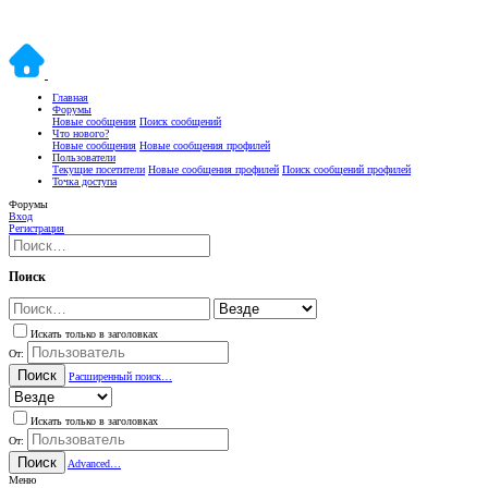
Главная
Форумы
Новые сообщения
Поиск сообщений
Что нового?
Новые сообщения
Новые сообщения профилей
Пользователи
Текущие посетители
Новые сообщения профилей
Поиск сообщений профилей
Точка доступа
Форумы
Вход
Регистрация
Поиск
Искать только в заголовках
От:
Поиск
Расширенный поиск…
Искать только в заголовках
От:
Поиск
Advanced…
Меню