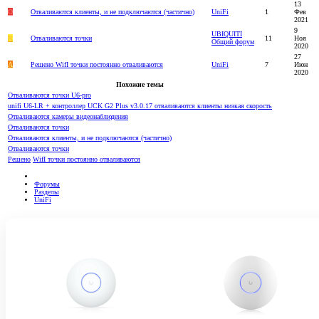
13
О
Отваливаются клиенты, и не подключаются (частично)
UniFi
1
Фев
2021
9
UBIQUITI
R
Отваливаются точки
11
Ноя
Общий форум
2020
27
A
Решено
WifI точки постоянно отваливаются
UniFi
7
Июн
2020
Похожие темы
Отваливаются точки U6-pro
unifi U6-LR + контроллер UCK G2 Plus v3.0.17 отваливаются клиенты низкая скорость
Отваливаются камеры видеонаблюдения
Отваливаются точки
Отваливаются клиенты, и не подключаются (частично)
Отваливаются точки
Решено
WifI точки постоянно отваливаются
Форумы
Разделы
UniFi