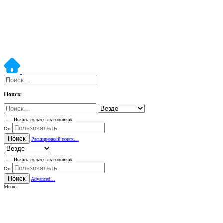
Поиск
Искать только в заголовках
От:
Поиск
Расширенный поиск…
Искать только в заголовках
От:
Поиск
Advanced…
Меню