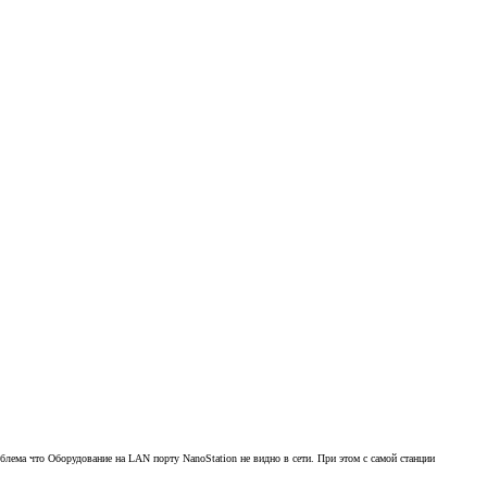
лема что Оборудование на LAN порту NanoStation не видно в сети. При этом с самой станции