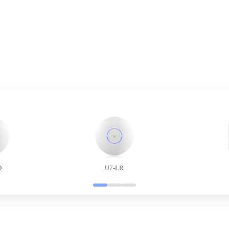
O
U7-LR