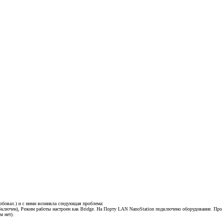
бовал.) и с ними возникла следующая проблема:
 Включен), Режим работы настроен как Bridge. На Порту LAN NanoStation подключено оборудование. Проб
м нет).