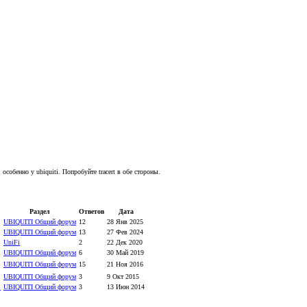
особенно у ubiquiti. Попробуйте tracert в обе стороны.
Раздел
Ответов
Дата
UBIQUITI Общий форум
12
28 Янв 2025
UBIQUITI Общий форум
13
27 Фев 2024
UniFi
2
22 Дек 2020
UBIQUITI Общий форум
6
30 Май 2019
UBIQUITI Общий форум
15
21 Ноя 2016
UBIQUITI Общий форум
3
9 Окт 2015
.
UBIQUITI Общий форум
3
13 Июн 2014