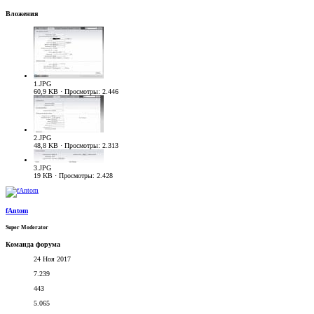
Вложения
1.JPG
60,9 KB · Просмотры: 2.446
2.JPG
48,8 KB · Просмотры: 2.313
3.JPG
19 KB · Просмотры: 2.428
fAntom
Super Moderator
Команда форума
24 Ноя 2017
7.239
443
5.065