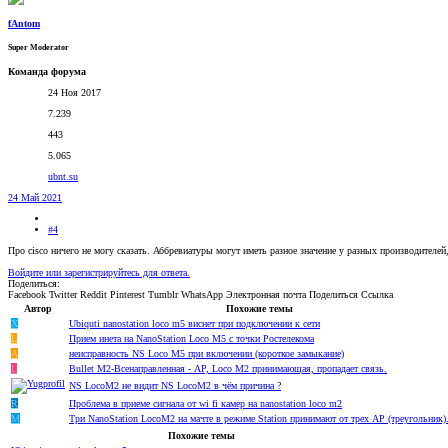
fAntom
Super Moderator
Команда форума
24 Ноя 2017
7.239
443
5.065
ubnt.su
24 Май 2021
#4
Про cisco ничего не могу сказать. Аббревиатуры могут иметь разное значение у разных производителей, 
Войдите или зарегистрируйтесь для ответа.
Поделиться:
Facebook
Twitter
Reddit
Pinterest
Tumblr
WhatsApp
Электронная почта
Поделиться
Ссылка
Автор
Похожие темы
Х
Ubiquti nanostation loco m5 виснет при подключении к сети
L
Прием инета на NanoStation Loco M5 с точки Ростелекома
A
неисправность NS Loco M5 при включении (короткое замыкание)
L
Bullet M2-Всенаправленная - AP, Loco M2 принимающая, пропадает связь.
NS LocoM2 не видит NS LocoM2 в чём причина ?
R
Проблема в приеме сигнала от wi fi камер на nanostation loco m2
М
Три NanoStation LocoM2 на мачте в режиме Station принимают от трех AP (треугольник)
Похожие темы