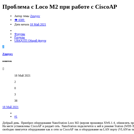
Проблема с Loco M2 при работе c CiscoAP
Автор темы
Zmeypv
👁 4389
Дата начала
18 Май 2021
Форумы
Разделы
UBIQUITI Общий форум
Z
Zmeypv
новичок
18 Май 2021
2
0
3
38
18 Май 2021
#1
Добрый день. Приобрел оборудование NanoStation Loco M2 (версия прошивки XW6.1.4, обновлять про
На месте установлены CiscoAP и раздает сеть. NanoStation подключется к ней в режиме Station (WDS
свободно пингуется оборудование как в сети за CiscoAP так и оборудование на LAN порту (VLAN'ов та