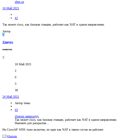
ubnt.su
24 Май 2021
#2
Так может cisco, как базовая станция, работает как NAT в одном направлении.
Автор
Z
Zmeypv
новичок
18 Май 2021
2
0
3
38
24 Май 2021
Автор темы
#3
fAntom написал(а):
Так может cisco, как базовая станция, работает как NAT в одном направлении.
Нажмите для раскрытия...
На CiscoAP WDS тоже включен, по идее как NAT в таком случае не работает.