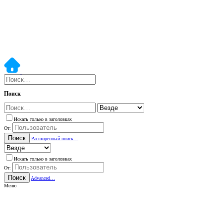
Поиск
Искать только в заголовках
От:
Поиск
Расширенный поиск…
Искать только в заголовках
От:
Поиск
Advanced…
Меню