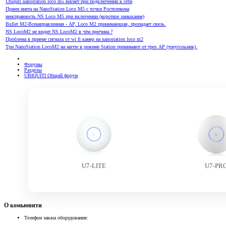
Ubiquti nanostation loco m5 виснет при подключении к сети
Прием инета на NanoStation Loco M5 с точки Ростелекома
неисправность NS Loco M5 при включении (короткое замыкание)
Bullet M2-Всенаправленная - AP, Loco M2 принимающая, пропадает связь.
NS LocoM2 не видит NS LocoM2 в чём причина ?
Проблема в приеме сигнала от wi fi камер на nanostation loco m2
Три NanoStation LocoM2 на мачте в режиме Station принимают от трех AP (треугольник).
Форумы
Разделы
UBIQUITI Общий форум
U7-LITE
U7-PR
О комьюнити
Телефон заказа оборудования: