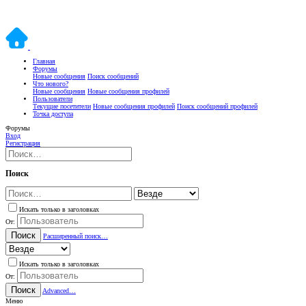
Главная
Форумы
Новые сообщения
Поиск сообщений
Что нового?
Новые сообщения
Новые сообщения профилей
Пользователи
Текущие посетители
Новые сообщения профилей
Поиск сообщений профилей
Точка доступа
Форумы
Вход
Регистрация
Поиск
Искать только в заголовках
От:
Поиск
Расширенный поиск…
Искать только в заголовках
От:
Поиск
Advanced…
Меню