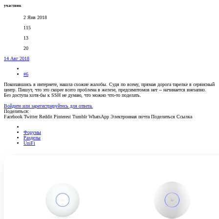
участник
2 Янв 2018
115
13
20
14 Авг 2018
#6
Покопавшись в интернете, нашла схожие жалобы. Судя по всему, прямая дорога тарелке в сервисный
центр. Пишут, что это скорее всего проблема в железе, предсимптомов нет -- начинается внезапно.
Без доступа хотя-бы к SSH не думаю, что можно что-то поделать.
Войдите или зарегистрируйтесь для ответа.
Поделиться:
Facebook
Twitter
Reddit
Pinterest
Tumblr
WhatsApp
Электронная почта
Поделиться
Ссылка
Форумы
Разделы
UniFi