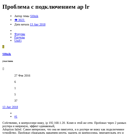
Проблема с подключением ap lr
Автор темы
Sl0nik
👁 3023
Дата начала
13 Авг 2018
Форумы
Разделы
UniFi
S
Sl0nik
участник
27 Фев 2016
6
1
5
37
13 Авг 2018
#1
Собственно, в контроллере вижу, ip 192.168.1.20. Комп в этой же сети. Пробовал через 2 разных
роутера и напрямую, эффект одинаковый,
Adoption failed. Самое интересное, что она не пингуется, и в роутере не вижу как подключенное
устройство. Пробовал сбрасывать нажатием ресета, удалять из контроллера, перезапускать его и