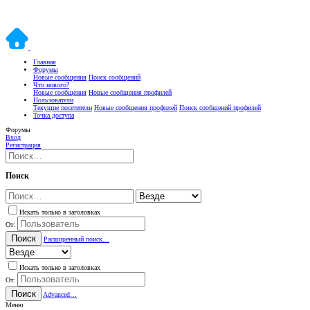
Главная
Форумы
Новые сообщения
Поиск сообщений
Что нового?
Новые сообщения
Новые сообщения профилей
Пользователи
Текущие посетители
Новые сообщения профилей
Поиск сообщений профилей
Точка доступа
Форумы
Вход
Регистрация
Поиск
Искать только в заголовках
От:
Поиск
Расширенный поиск…
Искать только в заголовках
От:
Поиск
Advanced…
Меню