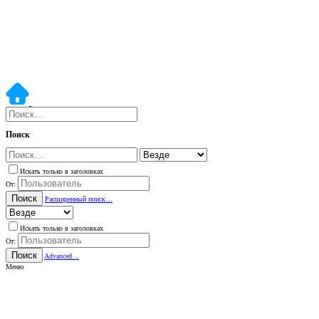
Поиск
Искать только в заголовках
От:
Поиск
Расширенный поиск…
Искать только в заголовках
От:
Поиск
Advanced…
Меню