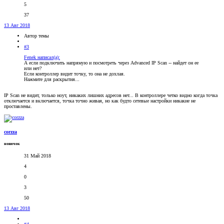
5
37
13 Авг 2018
Автор темы
#3
Fenek написал(а):
А если подключить напрямую и посмотреть через Advanced IP Scan -- найдет он ее
или нет?
Если контроллер видит точку, то она не дохлая.
Нажмите для раскрытия...
IP Scan не видит, только ноут, никаких лишних адресов нет... В контроллере четко видно когда точка
отключается и включается, точка точно живая, но как будто сетевые настройки никакие не
проставлены.
corzza
новичок
31 Май 2018
4
0
3
50
13 Авг 2018