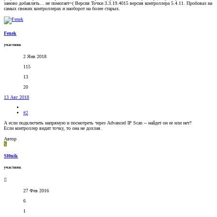
заново добавлять... не помогает=( Версия Точки 3.3.19.4015 версия контроллера 5.4.11. Пробовал на
самых свежих контроллерах и наоборот на более старых.
Fenek
участник
2 Янв 2018
115
13
20
13 Авг 2018
#2
А если подключить напрямую и посмотреть через Advanced IP Scan -- найдет он ее или нет?
Если контроллер видит точку, то она не дохлая.
Автор
S
Sl0nik
участник
27 Фев 2016
6
1