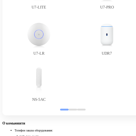
U7-LITE
U7-PRO
U7-LR
UDR7
NS-5AC
О комьюнити
Телефон заказа оборудования: