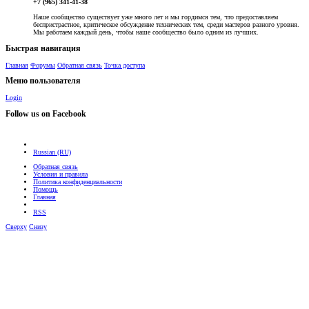
+7 (965) 341-41-38
Наше сообщество существует уже много лет и мы гордимся тем, что предоставляем
беспристрастное, критическое обсуждение технических тем, среди мастеров разного уровня.
Мы работаем каждый день, чтобы наше сообщество было одним из лучших.
Быстрая навигация
Главная
Форумы
Обратная связь
Точка доступа
Меню пользователя
Login
Follow us on Facebook
Russian (RU)
Обратная связь
Условия и правила
Политика конфиденциальности
Помощь
Главная
RSS
Сверху
Снизу