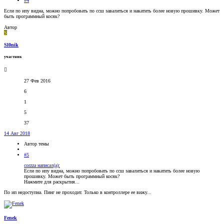
#4
Если по ипу видна, можно попробовать по ссш завалиться и накатить более новую прошивку. Может
быть программный косяк?
Автор
S
Sl0nik
участник
27 Фев 2016
6
1
5
37
14 Авг 2018
Автор темы
#5
corzza написал(а):
Если по ипу видна, можно попробовать по ссш завалиться и накатить более новую
прошивку. Может быть программный косяк?
Нажмите для раскрытия...
По ип недоступна. Пинг не проходит. Только в контроллере ее вижу...
Fenek