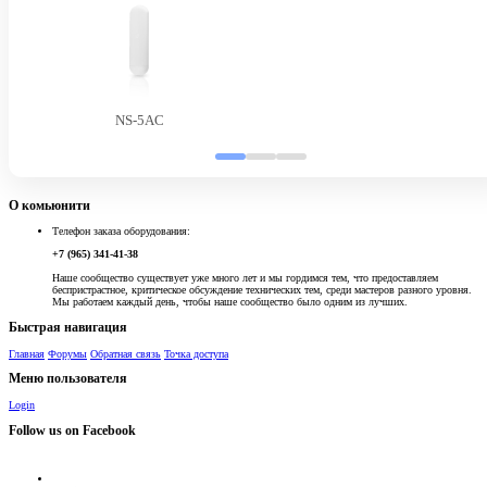
NS-5AC
О комьюнити
Телефон заказа оборудования:
+7 (965) 341-41-38
Наше сообщество существует уже много лет и мы гордимся тем, что предоставляем
беспристрастное, критическое обсуждение технических тем, среди мастеров разного уровня.
Мы работаем каждый день, чтобы наше сообщество было одним из лучших.
Быстрая навигация
Главная
Форумы
Обратная связь
Точка доступа
Меню пользователя
Login
Follow us on Facebook