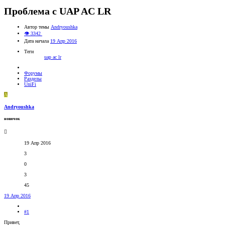
Проблема с UAP AC LR
Автор темы
Andryoushka
👁 3342
Дата начала
19 Апр 2016
Теги
uap ac lr
Форумы
Разделы
UniFi
A
Andryoushka
новичок
19 Апр 2016
3
0
3
45
19 Апр 2016
#1
Привет,