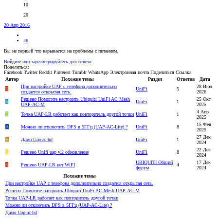
10
20
20 Апр 2016
#6
Вы не первый что нарывается на проблемы с питанием.
Войдите или зарегистрируйтесь для ответа.
Поделиться:
Facebook
Twitter
Reddit
Pinterest
Tumblr
WhatsApp
Электронная почта
Поделиться
Ссылка
Автор
Похожие темы
Раздел
Ответов
Дата
При настройке UAP с телефона дополнительно
28 Июл
S
UniFi
5
создается открытая сеть.
2026
Решено
Помогите настроить Ubiquiti UniFi AC Mesh
25 Окт
S
UniFi
1
UAP-AC-M
2025
4 Апр
E
Точка UAP-LR работает как повторитель другой точки
UniFi
1
2025
15 Фев
A
Можно ли отключить DFS в 5ГГц (UAP-AC-Lite) ?
UniFi
8
2025
27 Дек
K
Дамп Uap-ac-hd
UniFi
1
2024
22 Дек
S
Решено
Unifi uap v.2 обновление
UniFi
8
2024
UBIQUITI Общий
17 Дек
S
Решено
UAP-LR нет WiFI
4
форум
2024
Похожие темы
При настройке UAP с телефона дополнительно создается открытая сеть.
Решено
Помогите настроить Ubiquiti UniFi AC Mesh UAP-AC-M
Точка UAP-LR работает как повторитель другой точки
Можно ли отключить DFS в 5ГГц (UAP-AC-Lite) ?
Дамп Uap-ac-hd