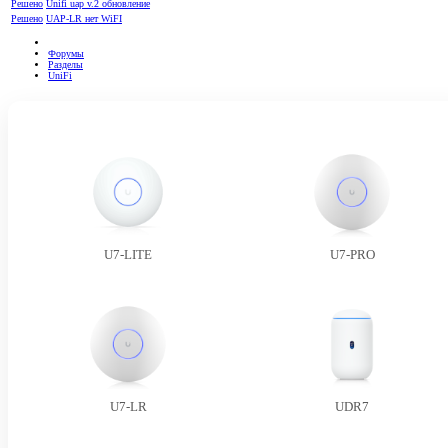
Решено
Unifi uap v.2 обновление
Решено
UAP-LR нет WiFI
Форумы
Разделы
UniFi
U7-LITE
U7-PRO
U7-LR
UDR7