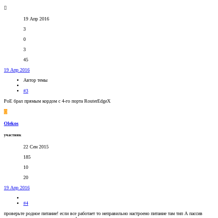
19 Апр 2016
3
0
3
45
19 Апр 2016
Автор темы
#3
PoE брал прямым кордом с 4-го порта RouterEdgeX
O
Olekos
участник
22 Сен 2015
185
10
20
19 Апр 2016
#4
проверьте родное питание! если все работает то неправильно настроено питание там тип А пассив