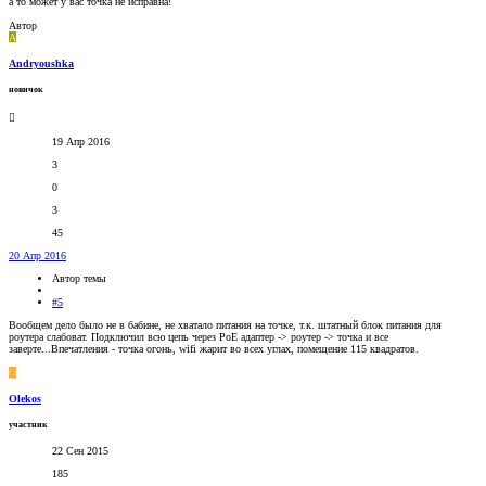
а то может у вас точка не исправна!
Автор
A
Andryoushka
новичок
19 Апр 2016
3
0
3
45
20 Апр 2016
Автор темы
#5
Вообщем дело было не в бабине, не хватало питания на точке, т.к. штатный блок питания для
роутера слабоват. Подключил всю цепь через PoE адаптер -> роутер -> точка и все
заверте...Впечатления - точка огонь, wifi жарит во всех углах, помещение 115 квадратов.
O
Olekos
участник
22 Сен 2015
185