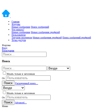
Главная
Форумы
Новые сообщения
Поиск сообщений
Что нового?
Новые сообщения
Новые сообщения профилей
Пользователи
Текущие посетители
Новые сообщения профилей
Поиск сообщений профилей
Точка доступа
Форумы
Вход
Регистрация
Поиск
Искать только в заголовках
От:
Поиск
Расширенный поиск…
Искать только в заголовках
От:
Поиск
Advanced…
Меню