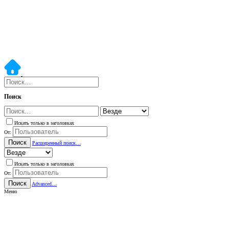
Поиск
Искать только в заголовках
От:
Поиск
Расширенный поиск…
Искать только в заголовках
От:
Поиск
Advanced…
Меню