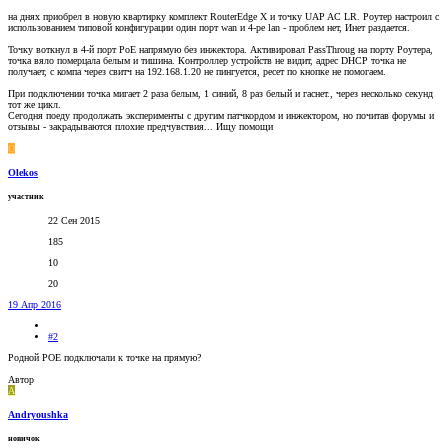
на днях приобрел в новую квартирку комплект RouterEdge X и точку UAP AC LR. Роутер настроил с
использованием типовой конфигурации один порт wan и 4-ре lan - проблем нет, Инет раздается.
Точку воткнул в 4-й порт PoE напрямую без инжектора. Активировал PassThroug на порту Роутера,
точка вяло померцала белым и тишина. Контроллер устройств не видит, адрес DHCP точка не
получает, с компа через свитч на 192.168.1.20 не пингуется, ресет по кнопке не помогаем.
При подключении точка мигает 2 раза белым, 1 синий, 8 раз белый и гаснет., через несколько секунд
тот же цикл.
Сегодня поеду продолжать эксперименты с другим патчкордом и инжектором, но почитав форумы и
отзывы - закрадываются плохие предчувствия... Ищу помощи
O
Olekos
участник
22 Сен 2015
185
10
20
19 Апр 2016
#2
Родной POE подключали к точке на прямую?
Автор
A
Andryoushka
новичок