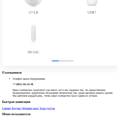
U7-LR
UDR7
NS-5AC
О комьюнити
Телефон заказа оборудования:
+7 (965) 341-41-38
Наше сообщество существует уже много лет и мы гордимся тем, что предоставляем
беспристрастное, критическое обсуждение технических тем, среди мастеров разного уровня.
Мы работаем каждый день, чтобы наше сообщество было одним из лучших.
Быстрая навигация
Главная
Форумы
Обратная связь
Точка доступа
Меню пользователя