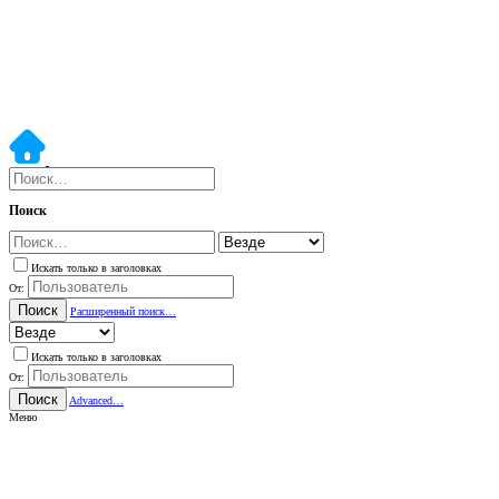
Поиск
Искать только в заголовках
От:
Поиск
Расширенный поиск…
Искать только в заголовках
От:
Поиск
Advanced…
Меню