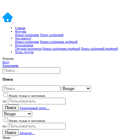
Главная
Форумы
Новые сообщения
Поиск сообщений
Что нового?
Новые сообщения
Новые сообщения профилей
Пользователи
Текущие посетители
Новые сообщения профилей
Поиск сообщений профилей
Точка доступа
Форумы
Вход
Регистрация
Поиск
Искать только в заголовках
От:
Поиск
Расширенный поиск…
Искать только в заголовках
От:
Поиск
Advanced…
Меню