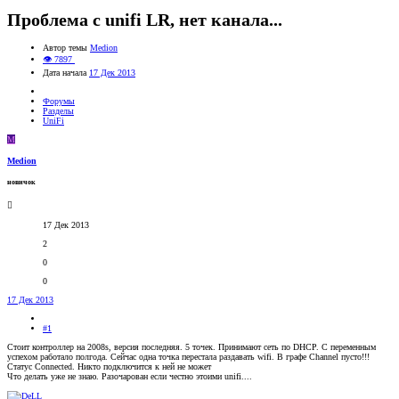
Проблема с unifi LR, нет канала...
Автор темы
Medion
👁 7897
Дата начала
17 Дек 2013
Форумы
Разделы
UniFi
M
Medion
новичок
17 Дек 2013
2
0
0
17 Дек 2013
#1
Стоит контроллер на 2008s, версия последняя. 5 точек. Принимают сеть по DHCP. С переменным
успехом работало полгода. Сейчас одна точка перестала раздавать wifi. В графе Channel пусто!!!
Статус Connected. Никто подключится к ней не может
Что делать уже не знаю. Разочарован если честно этоими unifi....