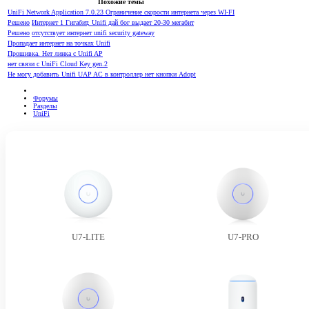
Похожие темы
UniFi Network Application 7.0.23 Ограничение скорости интернета через WI-FI
Решено
Интернет 1 Гигабит, Unifi дай бог выдает 20-30 мегабит
Решено
отсутствует интернет unifi security gateway
Пропадает интернет на точках Unifi
Прошивка. Нет линка с Unifi AP
нет связи с UniFi Cloud Key gen.2
Не могу добавить Unifi UAP AC в контроллер нет кнопки Adopt
Форумы
Разделы
UniFi
U7-LITE
U7-PRO