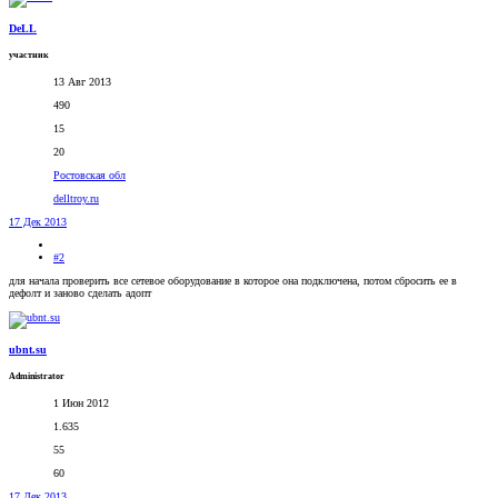
DeLL
участник
13 Авг 2013
490
15
20
Ростовская обл
delltroy.ru
17 Дек 2013
#2
для начала проверить все сетевое оборудование в которое она подключена, потом сбросить ее в
дефолт и заново сделать адопт
ubnt.su
Administrator
1 Июн 2012
1.635
55
60
17 Дек 2013