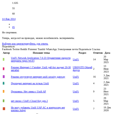
1.635
55
60
14 Янв 2014
#5
Не спортивно.
Теперь, когда всё на проводах, можно возобновлять эксперименты.
Войдите или зарегистрируйтесь для ответа.
Поделиться:
Facebook
Twitter
Reddit
Pinterest
Tumblr
WhatsApp
Электронная почта
Поделиться
Ссылка
Автор
Похожие темы
Раздел
Ответов
Дата
20
UniFi Network Application 7.0.23 Ограничение скорости
E
UniFi
14
Мар
интернета через WI-FI
2025
13
Решено
Интернет 1 Гигабит, Unifi дай бог выдает 20-30
UBIQUITI Общий
L
2
Июн
мегабит
форум
2023
3 Дек
B
Решено
отсутствует интернет unifi security gateway
UniFi
16
2021
2 Дек
T
Пропадает интернет на точках Unifi
UniFi
4
2021
23
E
Прошивка. Нет линка с Unifi AP
UniFi
9
Июл
2021
29
S
нет связи с UniFi Cloud Key gen.2
UniFi
5
Мар
2021
Не могу добавить Unifi UAP AC в контроллер нет
19 Дек
M
UniFi
7
кнопки Adopt
2020