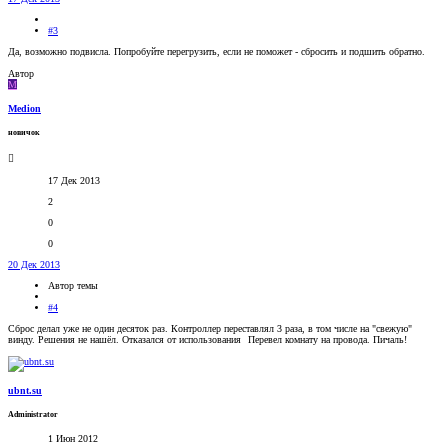
#3
Да, возможно подвисла. Попробуйте перегрузить, если не поможет - сбросить и подшить обратно.
Автор
M
Medion
новичок
17 Дек 2013
2
0
0
20 Дек 2013
Автор темы
#4
Сброс делал уже не один десяток раз. Контроллер переставлял 3 раза, в том числе на "свежую"
винду. Решения не нашёл. Отказался от использования
Перевел комнату на провода. Пичаль!
ubnt.su
Administrator
1 Июн 2012