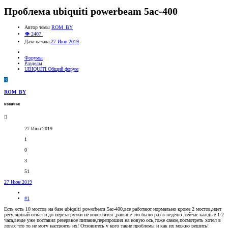
Проблема ubiquiti powerbeam 5ac-400
Автор темы
ROM_BY
👁 2407
Дата начала
27 Июн 2019
Форумы
Разделы
UBIQUITI Общий форум
R
ROM_BY
новичок
27 Июн 2019
1
0
3
51
27 Июн 2019
#1
Есть есть 10 мостов на базе ubiquiti powerbeam 5ac-400,все работают нормально кроме 2 мостов,идет
регулярный отвал и до перезагрузки не конектятся ,раньше это было раз в неделю ,сейчас каждые 1-2
часа,везде уже поставил резервное питание,перепрошил на новую ось,тоже самое,посмотреть хотел в
логах что то не могу настроить их! Отзовитесь у кого такие проблемы и как их можно решить!