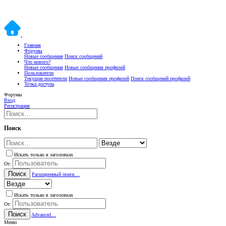
Главная
Форумы
Новые сообщения
Поиск сообщений
Что нового?
Новые сообщения
Новые сообщения профилей
Пользователи
Текущие посетители
Новые сообщения профилей
Поиск сообщений профилей
Точка доступа
Форумы
Вход
Регистрация
Поиск
Искать только в заголовках
От:
Поиск
Расширенный поиск…
Искать только в заголовках
От:
Поиск
Advanced…
Меню