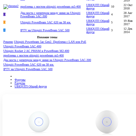
2019
UBIQUITI Общий
22 Окт
проблемы с мостом ubiquiti powerbeam m5-400
10
форум
2018
Два моста с репитером между ними на Ubiquiti
UBIQUITI Общий
28 Авг
D
4
PowerBeam 5AC-300
форум
2017
UBIQUITI Общий
19 Янв
D
Ubiquiti PowerBeam 5AC 620 на 38 км.
5
форум
2017
UBIQUITI Общий
12 Дек
A
IPTV на Ubiquiti PowerBeam 5AC 500
3
форум
2014
Похожие темы
Решено
Ubiquiti Powerbeam 5ac Gen2. Проблема с LAN или PoE
Ubiquiti PowerBeam 5AC-400
Ubiquiti Rocket 2 AC PRISM и PowerBeam M2-400
проблемы с мостом ubiquiti powerbeam m5-400
Два моста с репитером между ними на Ubiquiti PowerBeam 5AC-300
Ubiquiti PowerBeam 5AC 620 на 38 км.
IPTV на Ubiquiti PowerBeam 5AC 500
Форумы
Разделы
UBIQUITI Общий форум