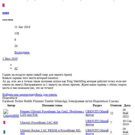
N
nano
участник
11 Авг 2014
138
8
20
Волгодонск
1 Июл 2019
#2
Гадать на воздухе прям самый смак для нашего брата)
Киньте скрины того моста который валится.
Ах да, есть же в точках такая полезная штука как Ping WatchDog которая ребутит точку если нет
ответа по пингу) Настраивается за 1 минуту на обоих причем. Ждем ваши скрины с обоих сторон
моста и там поможем (но, это не точно)!
Войдите или зарегистрируйтесь для ответа.
Поделиться:
Facebook
Twitter
Reddit
Pinterest
Tumblr
WhatsApp
Электронная почта
Поделиться
Ссылка
Автор
Похожие темы
Раздел
Ответов
Дата
28
Решено
Ubiquiti Powerbeam 5ac Gen2. Проблема с
UBIQUITI Общий
12
Май
LAN или PoE
форум
2022
UBIQUITI Общий
18 Сен
L
Ubiquiti PowerBeam 5AC-400
7
форум
2019
28
Ubiquiti Rocket 2 AC PRISM и PowerBeam M2-
UBIQUITI Общий
F
5
Май
400
форум