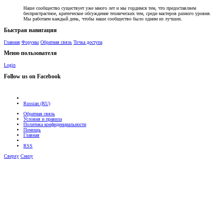
Наше сообщество существует уже много лет и мы гордимся тем, что предоставляем
беспристрастное, критическое обсуждение технических тем, среди мастеров разного уровня.
Мы работаем каждый день, чтобы наше сообщество было одним из лучших.
Быстрая навигация
Главная
Форумы
Обратная связь
Точка доступа
Меню пользователя
Login
Follow us on Facebook
Russian (RU)
Обратная связь
Условия и правила
Политика конфиденциальности
Помощь
Главная
RSS
Сверху
Снизу