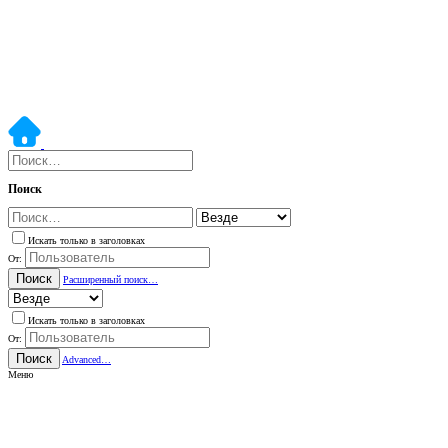
Поиск
Искать только в заголовках
От:
Поиск
Расширенный поиск…
Искать только в заголовках
От:
Поиск
Advanced…
Меню